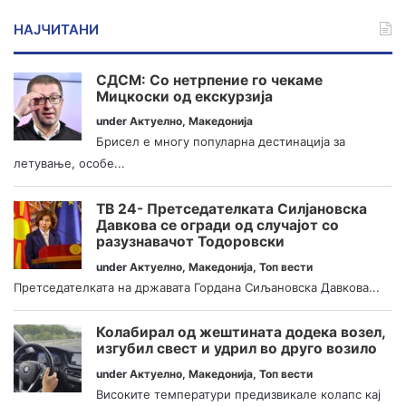
НАЈЧИТАНИ
СДСМ: Со нетрпение го чекаме
Мицкоски од екскурзија
under
Актуелно
,
Македонија
Брисел е многу популарна дестинација за
летување, особе...
ТВ 24- Претседателката Силјановска
Давкова се огради од случајот со
разузнавачот Тодоровски
under
Актуелно
,
Македонија
,
Топ вести
Претседателката на државата Гордана Сиљановска Давкова...
Колабирал од жештината додека возел,
изгубил свест и удрил во друго возило
under
Актуелно
,
Македонија
,
Топ вести
Високите температури предизвикале колапс кај