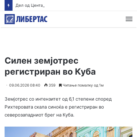
Дел од Центар без вода поради дефект на водоводна мрежа
М
Силен земјотрес
регистриран во Куба
09.06.2026 08:40
359
Читање помалку од 1м
Земјотрес со интензитет од 6,1 степени според
Рихтеровата скала синоќа е регистриран во
северозападниот брег на Куба.