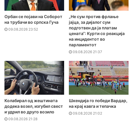
Орбан се појави на Соборот
„Не сум против фрлање
на трубачи во српска Гуча
јајца, за дијалог сум
подготвен да ја платам
09.08.2026 23:52
цената“: Курти со реакција
на инцидентот во
парламентот
09.08.2026 21:37
Колабирал од жештината
Шкендија го победи Вардар,
додека возел, изгубил свест
на крај кавга и тепачка
и удрил во друго возило
09.08.2026 21:02
09.08.2026 21:28