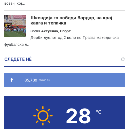
возач, кој...
Шкендија го победи Вардар, на крај
кавга и тепачка
under
Актуелно
,
Спорт
Дерби дуелот од 2 коло во Првата македонска
фудбалска л...
СЛЕДЕТЕ НÉ
85,739
Фанови
28
℃