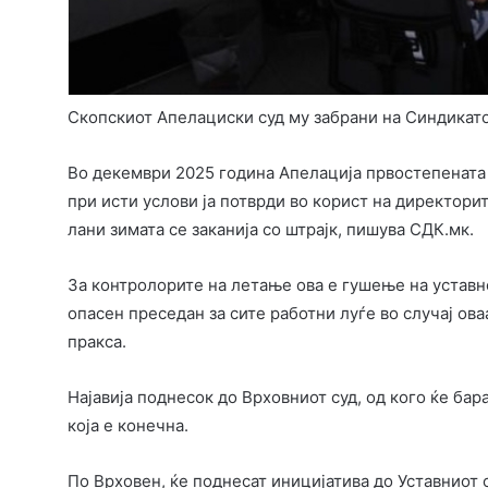
Скопскиот Апелациски суд му забрани на Синдикато
Во декември 2025 година Апелација првостепената о
при исти услови ја потврди во корист на директори
лани зимата се заканија со штрајк, пишува СДК.мк.
За контролорите на летање ова е гушење на уставно
опасен преседан за сите работни луѓе во случај ова
пракса.
Најавија поднесок до Врховниот суд, од кого ќе бар
која е конечна.
По Врховен, ќе поднесат иницијатива до Уставниот с