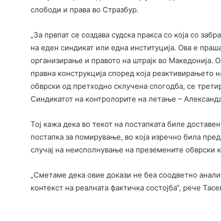
слободи и права во Стразбур.
„За првпат се создава судска пракса со која со заб
на еден синдикат или една институција. Ова е пра
организирање и правото на штрајк во Македонија. 
правна конструкција според која реактивирањето н
обврски од претходно склучена спогодба, се третир
Синдикатот на контролорите на летање – Александа
Тој кажа дека во текот на постапката биле доставе
постапка за помирување, во која изречно била пре
случај на неисполнување на преземените обврски ка
„Сметаме дека овие докази не беа соодветно анали
контекст на реалната фактичка состојба“, рече Тасе