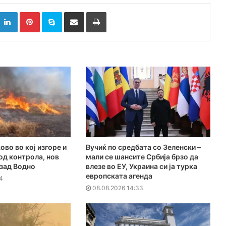
k
witter
LinkedIn
Pinterest
Skype
Сподели преку Е-маил
Испринтај
ово во кој изгоре и
Вучиќ по средбата со Зеленски –
под контрола, нов
мали се шансите Србија брзо да
 зад Водно
влезе во ЕУ, Украина си ја турка
европската агенда
4
08.08.2026 14:33