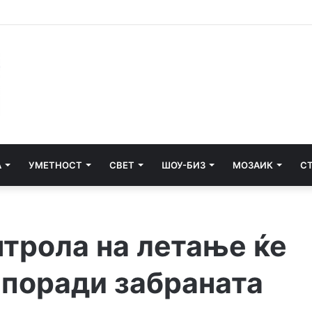
 Собранието на Косово: Пратеничка фрлаше со јајца по Курти
А
УМЕТНОСТ
СВЕТ
ШОУ-БИЗ
МОЗАИК
С
нтрола на летање ќе
 поради забраната