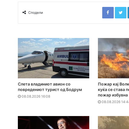
Faceboo
T
Сподели
Слета владиниот авион со
Пожар кај Волк
повредениот турист од Бодрум
куќа се става 
пожар избувна
08.08.2026 16:08
08.08.2026 14:4