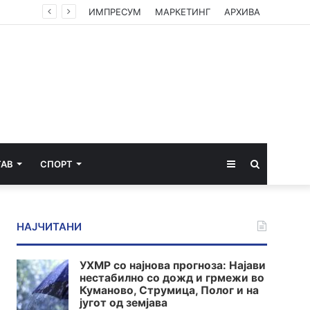
ИМПРЕСУМ
МАРКЕТИНГ
АРХИВА
Sidebar
Пребарај
ТАВ
СПОРТ
за
НАЈЧИТАНИ
УХМР со најнова прогноза: Најави
нестабилно со дожд и грмежи во
Куманово, Струмица, Полог и на
југот од земјава