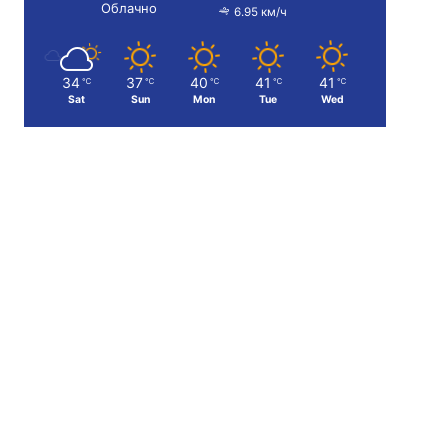
Облачно
6.95 км/ч
34
37
40
41
41
℃
℃
℃
℃
℃
Sat
Sun
Mon
Tue
Wed