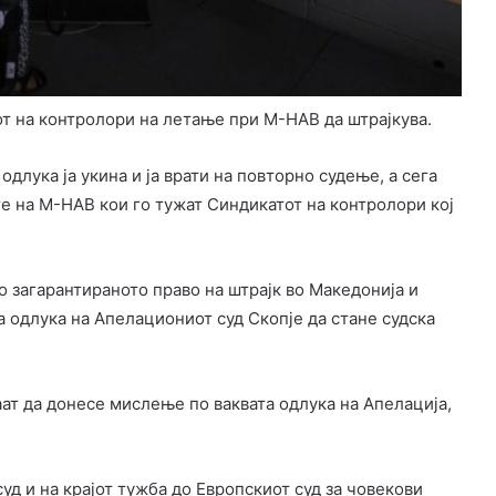
т на контролори на летање при М-НАВ да штрајкува.
длука ја укина и ја врати на повторно судење, а сега
те на М-НАВ кои го тужат Синдикатот на контролори кој
 загарантираното право на штрајк во Македонија и
а одлука на Апелациониот суд Скопје да стане судска
аат да донесе мислење по ваквата одлука на Апелација,
уд и на крајот тужба до Европскиот суд за човекови