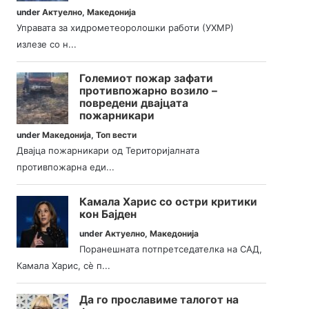
under
Актуелно
,
Македонија
Управата за хидрометеоролошки работи (УХМР)
излезе со н...
Големиот пожар зафати
противпожарно возило –
повредени двајцата
пожарникари
under
Македонија
,
Топ вести
Двајца пожарникари од Територијалната
противпожарна еди...
Камала Харис со остри критики
кон Бајден
under
Актуелно
,
Македонија
Поранешната потпретседателка на САД,
Камала Харис, сè п...
Да го прославиме талогот на