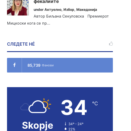
фекалиите
under
Актуелно
,
Избор
,
Македонија
Автор Биљана Секуловска Премиерот
Мицкоски кога се пр...
СЛЕДЕТЕ НÉ
85,739
Фанови
34
℃
Skopje
34º - 24º
22%