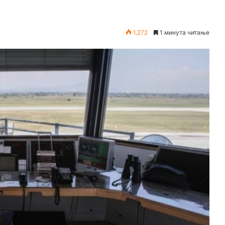
1,272
1 минута читање