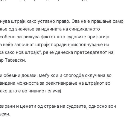
ранува штрајк како уставно право. Ова не е прашање само
шање од значење за иднината на синдикалното
Особено загрижува фактот што судовите прифатија
а веќе започнат штрајк поради неисполнување на
а како нов штрајк“, рече денеска претседателот на
р Тасевски.
ни обемни докази, меѓу кои и спогодба склучена во
двидена можноста за реактивирање на штрајкот во
ко што е во нивниот случај.
зирани и ценети од страна на судовите, односно вон
вски.