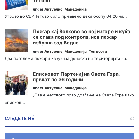
Тетово
under
Актуелно
,
Македонија
Утрово во СВР Тетово било пријавено дека околу 04:20 ча...
Пожар кај Волково во кој изгоре и куќа
се става под контрола, нов пожар
избувна зад Водно
under
Актуелно
,
Македонија
,
Топ вести
Два поголеми пожари избувнаа денеска на територијата на...
Епископот Партениј на Света Гора,
првпат по 36 години
under
Актуелно
,
Македонија
„Ова е неговото прво доаѓање на Света Гора како
епископ...
СЛЕДЕТЕ НÉ