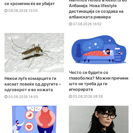
се хронични ќе ве убијат
Албанија: Нова lifestyle
08.08.2026 15:05
дестинација се создава на
албанската ривиера
07.08.2026 16:52
Често се будите со
главоболка? Можни причини
Hекои луѓе комарците ги
што не треба да ги
касаат повеќе од другите –
игнорирате
одговорот е во кожата
05.08.2026 08:38
05.08.2026 14:05