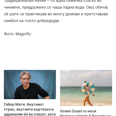
традиционален начин – по една лажичка слатко во
чинивче, придружено со чаша ладна вода. Овој обичај
сè уште се практикува во многу домови и претставува
симбол на топло добредојде.
Фото: Magnific
Габор Мате: Акутниот
стрес, акутните кортизол и
Green Coast го носи
адреналин ќе ве спасат, кога
Nammos Hotels & Resorts во