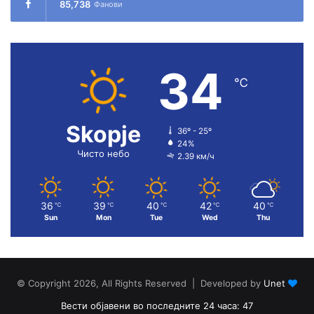
85,738
Фанови
34
℃
Skopje
36º - 25º
24%
Чисто небо
2.39 км/ч
36
39
40
42
40
℃
℃
℃
℃
℃
Sun
Mon
Tue
Wed
Thu
© Copyright 2026, All Rights Reserved | Developed by
Unet
Вести објавени во последните 24 часа: 47