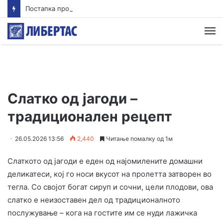
Постапка против едно лице за тешка сообраќајна несреќа во Радишани
М
Слатко од јагоди –
традиционален рецепт
26.05.2026 13:56
2,440
Читање помалку од 1м
Слаткото од јагоди е еден од најомилените домашни
деликатеси, кој го носи вкусот на пролетта затворен во
тегла. Со својот богат сируп и сочни, цели плодови, ова
слатко е неизоставен дел од традиционалното
послужување – кога на гостите им се нуди лажичка