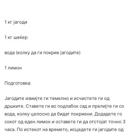
1 кг јагоди
1 кг шеќер
вода (колку да ги покрие јагодите)
1 лимон
Подготовка:
Јагодите измијте ги темелно и исчистете ги од
дршките. Ставете ги во подлабок сад и прелијте ги со
вода, колку целосно да бидат покриени. Додадете го
сокот од еден лимон и оставете ги да отстојат точно 3
часа. По истекот на времето, исцедете ги јагодите од