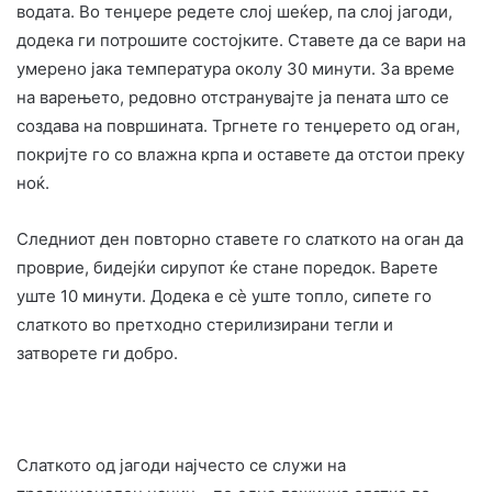
водата. Во тенџере редете слој шеќер, па слој јагоди,
додека ги потрошите состојките. Ставете да се вари на
умерено јака температура околу 30 минути. За време
на варењето, редовно отстранувајте ја пената што се
создава на површината. Тргнете го тенџерето од оган,
покријте го со влажна крпа и оставете да отстои преку
ноќ.
Следниот ден повторно ставете го слаткото на оган да
проврие, бидејќи сирупот ќе стане поредок. Варете
уште 10 минути. Додека е сè уште топло, сипете го
слаткото во претходно стерилизирани тегли и
затворете ги добро.
Слаткото од јагоди најчесто се служи на