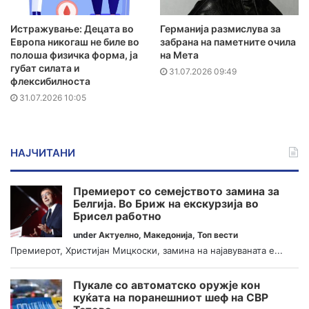
Истражување: Децата во
Германија размислува за
Европа никогаш не биле во
забрана на паметните очила
полоша физичка форма, ја
на Мета
губат силата и
31.07.2026 09:49
флексибилноста
31.07.2026 10:05
НАЈЧИТАНИ
Премиерот со семејството замина за
Белгија. Во Бриж на екскурзија во
Брисел работно
under
Актуелно
,
Македонија
,
Топ вести
Премиерот, Христијан Мицкоски, замина на најавуваната е...
Пукале со автоматско оружје кон
куќата на поранешниот шеф на СВР