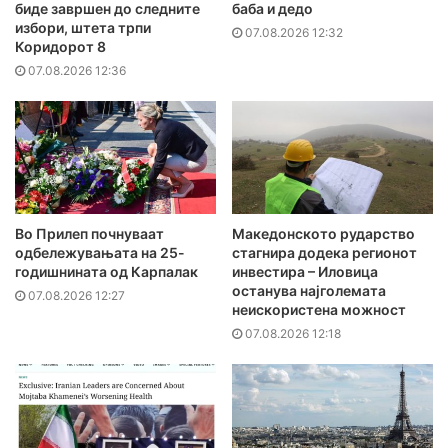
биде завршен до следните
баба и дедо
избори, штета трпи
07.08.2026 12:32
Коридорот 8
07.08.2026 12:36
Во Прилеп почнуваат
Македонското рударство
одбележувањата на 25-
стагнира додека регионот
годишнината од Карпалак
инвестира – Иловица
останува најголемата
07.08.2026 12:27
неискористена можност
07.08.2026 12:18