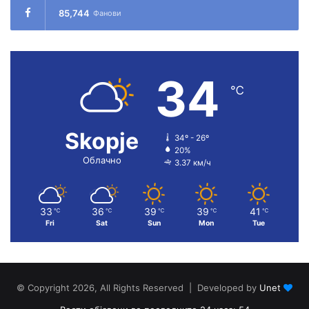
85,744
Фанови
34
℃
Skopje
34º - 26º
20%
Облачно
3.37 км/ч
33
36
39
39
41
℃
℃
℃
℃
℃
Fri
Sat
Sun
Mon
Tue
© Copyright 2026, All Rights Reserved | Developed by
Unet