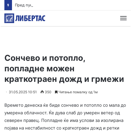
Пред пукањето во Тајланд ученикот ги убил своите баба и дедо
М
Сончево и потопло,
попладне можен
краткотраен дожд и грмежи
31.05.2025 10:51
350
Читање помалку од 1м
Времето денеска ќе биде сончево и потопло со мала до
умерена облачност. Ќе дува слаб до умерен ветер од
северен правец. Попладне ќе има услови за изолирана
појава на нестабилност со краткотраен дожд и ретки