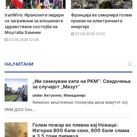
IranWire: Иранските лидери
Франција ќе симулира голем
се загрижени за влошената
прекин на електричната
здравствена состојба на
енергија
Моџтаба Хамнеи
07.08.2026 12:02
07.08.2026 12:08
НАЈЧИТАНИ
„Им симнувам капа на РКМ“: Сведочења
за случајот „Мазут“
under
Актуелно
,
Македонија
Хемиско вештачење покажува дека мазутот кој
РКМ ДОО Ско...
Голем пожар во плевна кај Новаци:
Изгореа 800 бали сено, 600 бали слама
и 3,5 тони пченица