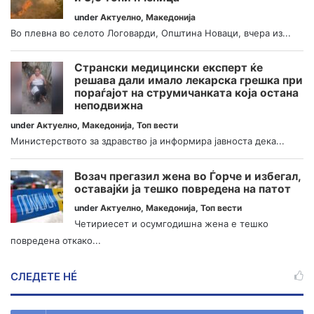
under
Актуелно
,
Македонија
Во плевна во селото Логоварди, Општина Новаци, вчера из...
Странски медицински експерт ќе
решава дали имало лекарска грешка при
пораѓајот на струмичанката која остана
неподвижна
under
Актуелно
,
Македонија
,
Топ вести
Министерството за здравство ја информира јавноста дека...
Возач прегазил жена во Ѓорче и избегал,
оставајќи ја тешко повредена на патот
under
Актуелно
,
Македонија
,
Топ вести
Четириесет и осумгодишна жена е тешко
повредена откако...
СЛЕДЕТЕ НÉ