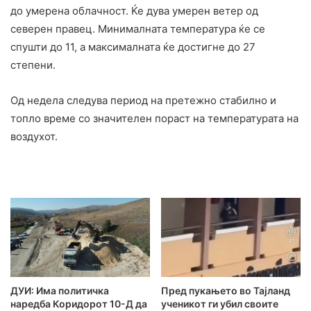
до умерена облачност. Ќе дува умерен ветер од
северен правец. Минималната температура ќе се
спушти до 11, а максималната ќе достигне до 27
степени.
Од недела следува период на претежно стабилно и
топло време со значителен пораст на температурата на
воздухот.
ДУИ: Има политичка
Пред пукањето во Тајланд
наредба Коридорот 10-Д да
ученикот ги убил своите