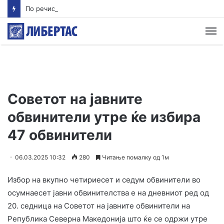
По речиси 30 години почнува судењето за убиството на Тупак Шакур
М
Советот на јавните
обвинители утре ќе избира
47 обвинители
06.03.2025 10:32
280
Читање помалку од 1м
Избор на вкупно четириесет и седум обвинители во
осумнаесет јавни обвинителства е на дневниот ред од
20. седница на Советот на јавните обвинители на
Република Северна Македонија што ќе се одржи утре