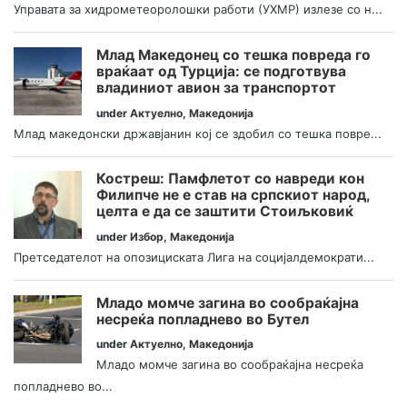
Управата за хидрометеоролошки работи (УХМР) излезе со н...
Млад Македонец со тешка повреда го
враќаат од Турција: се подготвува
владиниот авион за транспортот
under
Актуелно
,
Македонија
Млад македонски државјанин кој се здобил со тешка повре...
Костреш: Памфлетот со навреди кон
Филипче не е став на српскиот народ,
целта е да се заштити Стоиљковиќ
under
Избор
,
Македонија
Претседателот на опозициската Лига на социјалдемократи...
Младо момче загина во сообраќајна
несреќа попладнево во Бутел
under
Актуелно
,
Македонија
Младо момче загина во сообраќајна несреќа
попладнево во...