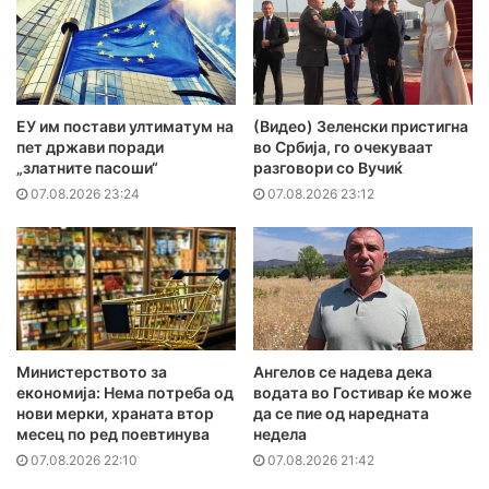
ЕУ им постави ултиматум на
(Видео) Зеленски пристигна
пет држави поради
во Србија, го очекуваат
„златните пасоши“
разговори со Вучиќ
07.08.2026 23:24
07.08.2026 23:12
Министерството за
Ангелов се надева дека
економија: Нема потреба од
водата во Гостивар ќе може
нови мерки, храната втор
да се пие од наредната
месец по ред поевтинува
недела
07.08.2026 22:10
07.08.2026 21:42