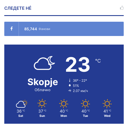
СЛЕДЕТЕ НÉ
85,744
Фанови
23
℃
Skopje
36º - 22º
51%
Облачно
2.07 км/ч
36
37
40
40
41
℃
℃
℃
℃
℃
Sat
Sun
Mon
Tue
Wed