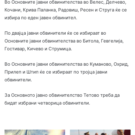
Во Основните јавни обвинителства во Велес, Делчево,
Кочани, Крива Паланка, Радовиш, Ресен и Струга ќе се
избира по еден јавен обвинител.
По двајца јавни обвинители ќе се избираат во
Основните јавни обвинителства во Битола, Гевгелија,
Гостивар, Кичево и Струмица.
Во Основните јавни обвинителства во Куманово, Охрид,
Прилеп и Штип ќе се избираат по тројца јавни
обвинители.
За Основното јавно обвинителство Тетово треба да
бидат избрани четворица обвинители.