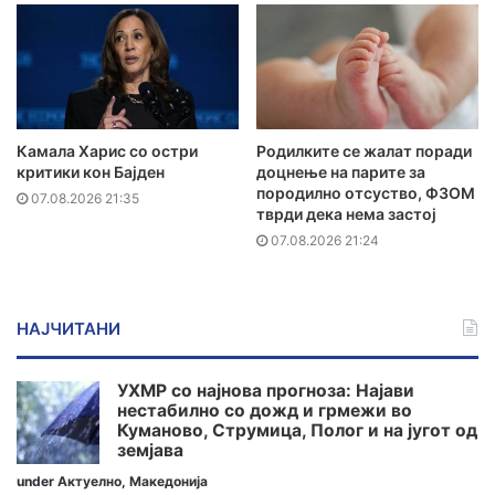
Камала Харис со остри
Родилките се жалат поради
критики кон Бајден
доцнење на парите за
породилно отсуство, ФЗОМ
07.08.2026 21:35
тврди дека нема застој
07.08.2026 21:24
НАЈЧИТАНИ
УХМР со најнова прогноза: Најави
нестабилно со дожд и грмежи во
Куманово, Струмица, Полог и на југот од
земјава
under
Актуелно
,
Македонија