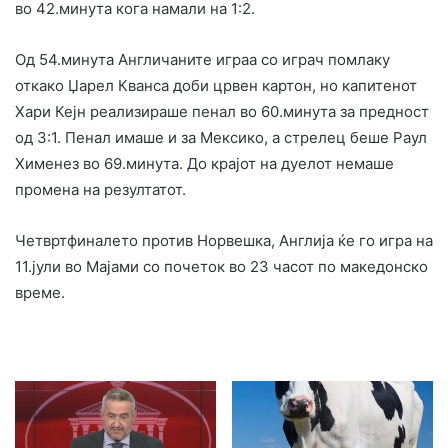
во 42.минута кога намали на 1:2.
Од 54.минута Англичаните играа со играч помлаку
откако Џарел Кванса доби црвен картон, но капитенот
Хари Кејн реализираше пенал во 60.минута за предност
од 3:1. Пенал имаше и за Мексико, а стрелец беше Раул
Хименез во 69.минута. До крајот на дуелот немаше
промена на резултатот.
Четвртфиналето против Норвешка, Англија ќе го игра на
11.јули во Мајами со почеток во 23 часот по македонско
време.