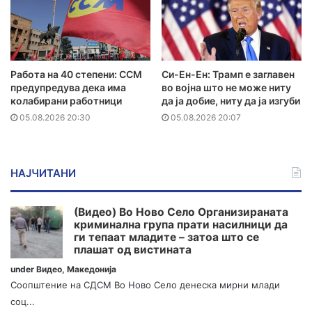
Работа на 40 степени: ССМ
Си-Ен-Ен: Трамп е заглавен
предупредува дека има
во војна што не може ниту
колабирани работници
да ја добие, ниту да ја изгуби
05.08.2026 20:30
05.08.2026 20:07
НАЈЧИТАНИ
(Видео) Во Ново Село Организираната
криминална група прати насилници да
ги тепаат младите – затоа што се
плашат од вистината
under
Видео
,
Македонија
Соопштение на СДСМ Во Ново Село денеска мирни млади
соц...