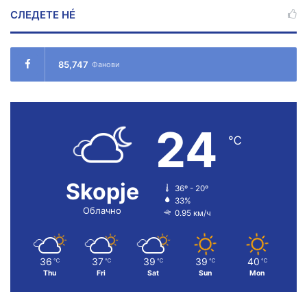
СЛЕДЕТЕ НÉ
85,747
Фанови
24
℃
Skopje
36º - 20º
33%
Облачно
0.95 км/ч
36
37
39
39
40
℃
℃
℃
℃
℃
Thu
Fri
Sat
Sun
Mon