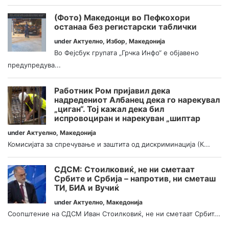
(Фото) Македонци во Пефкохори
останаа без регистарски таблички
under
Актуелно
,
Избор
,
Македонија
Во Фејсбук групата „Грчка Инфо“ е објавено
предупредува...
Работник Ром пријавил дека
надредениот Албанец дека го нарекувал
„циган“. Тој кажал дека бил
испровоциран и нарекуван „шиптар
under
Актуелно
,
Македонија
Комисијата за спречување и заштита од дискриминација (К...
СДСМ: Стоилковиќ, не ни сметаат
Србите и Србија – напротив, ни сметаш
ТИ, БИА и Вучиќ
under
Актуелно
,
Македонија
Соопштение на СДСМ Иван Стоилковиќ, не ни сметаат Србит...