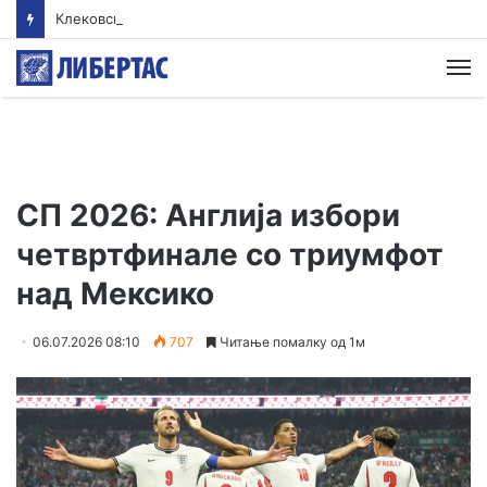
Клековски: Најголем дел од пациентите сo западнонилска треска се од Скопскиот регион и Велес
М
СП 2026: Англија избори
четвртфинале со триумфот
над Мексико
06.07.2026 08:10
707
Читање помалку од 1м