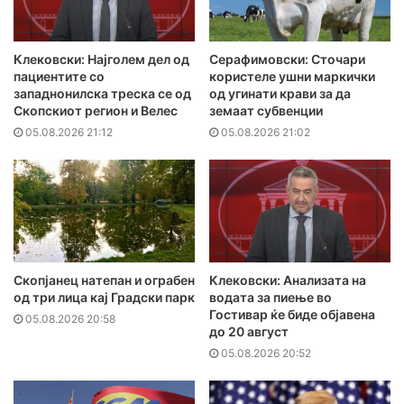
Клековски: Најголем дел од
Серафимовски: Сточари
пациентите сo
користеле ушни маркички
западнонилска треска се од
од угинати крави за да
Скопскиот регион и Велес
земаат субвенции
05.08.2026 21:12
05.08.2026 21:02
Скопјанец натепан и ограбен
Клековски: Анализата на
од три лица кај Градски парк
водата за пиење во
Гостивар ќе биде објавена
05.08.2026 20:58
до 20 август
05.08.2026 20:52