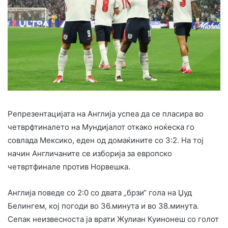
Репрезентацијата на Англија успеа да се пласира во
четврфтиналето на Мундијалот откако ноќеска го
совлада Мексико, еден од домаќините со 3:2. На тој
начин Англичаните се изборија за европско
четвртфинале против Норвешка.
Англија поведе со 2:0 со двата „брзи“ гола на Џуд
Белингем, кој погоди во 36.минута и во 38.минута.
Сепак неизвесноста ја врати Жулиан Куинонеш со голот