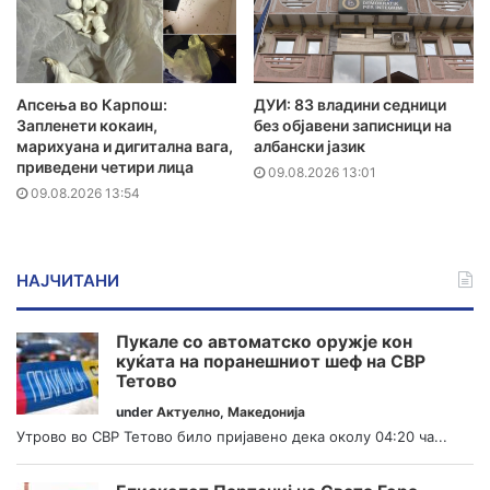
Апсења во Карпош:
ДУИ: 83 владини седници
Запленети кокаин,
без објавени записници на
марихуана и дигитална вага,
албански јазик
приведени четири лица
09.08.2026 13:01
09.08.2026 13:54
НАЈЧИТАНИ
Пукале со автоматско оружје кон
куќата на поранешниот шеф на СВР
Тетово
under
Актуелно
,
Македонија
Утрово во СВР Тетово било пријавено дека околу 04:20 ча...