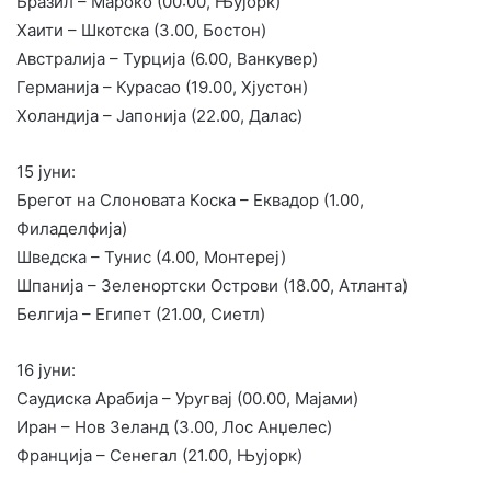
Бразил – Мароко (00:00, Њујорк)
Хаити – Шкотска (3.00, Бостон)
Австралија – Турција (6.00, Ванкувер)
Германија – Курасао (19.00, Хјустон)
Холандија – Јапонија (22.00, Далас)
15 јуни:
Брегот на Слоновата Коска – Еквадор (1.00,
Филаделфија)
Шведска – Тунис (4.00, Монтереј)
Шпанија – Зеленортски Острови (18.00, Атланта)
Белгија – Египет (21.00, Сиетл)
16 јуни:
Саудиска Арабија – Уругвај (00.00, Мајами)
Иран – Нов Зеланд (3.00, Лос Анџелес)
Франција – Сенегал (21.00, Њујорк)