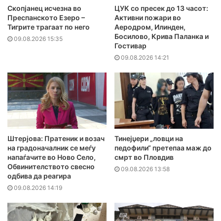
Скопјанец исчезна во
ЦУК со пресек до 13 часот:
Преспанското Езеро –
Активни пожари во
Тигрите трагаат по него
Аеродром, Илинден,
Босилово, Крива Паланка и
09.08.2026 15:35
Гостивар
09.08.2026 14:21
Штерјова: Пратеник и возач
Тинејџери „ловци на
на градоначалник се меѓу
педофили“ претепаа маж до
напаѓачите во Ново Село,
смрт во Пловдив
Обвинителството свесно
09.08.2026 13:58
одбива да реагира
09.08.2026 14:19