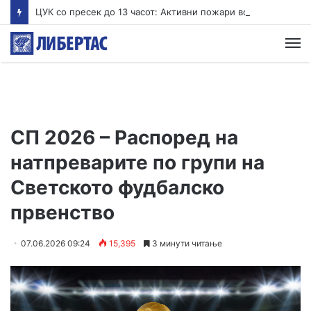
ЦУК со пресек до 13 часот: Активни пожари во Аеродром, Илинден, Босилово, Крива Паланка и Гостивар
М
СП 2026 – Распоред на
натпреварите по групи на
Светското фудбалско
првенство
07.06.2026 09:24
15,395
3 минути читање