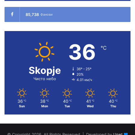
85,738
Фанови
36
℃
Skopje
36º - 25º
20%
Чисто небо
4.01 км/ч
36
38
40
41
40
℃
℃
℃
℃
℃
Sun
Mon
Tue
Wed
Thu
© Copyright 2026, All Rights Reserved | Developed by
Unet