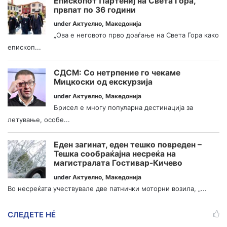
Епископот Партениј на Света Гора,
првпат по 36 години
under
Актуелно
,
Македонија
„Ова е неговото прво доаѓање на Света Гора како
епископ...
СДСМ: Со нетрпение го чекаме
Мицкоски од екскурзија
under
Актуелно
,
Македонија
Брисел е многу популарна дестинација за
летување, особе...
Еден загинат, еден тешко повреден –
Тешка сообраќајна несреќа на
магистралата Гостивар-Кичево
under
Актуелно
,
Македонија
Во несреќата учествувале две патнички моторни возила, „...
СЛЕДЕТЕ НÉ