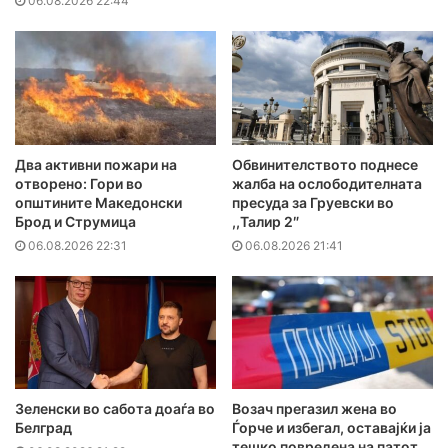
06.08.2026 22:44
Два активни пожари на
Обвинителството поднесе
отворено: Гори во
жалба на ослободителната
општините Македонски
пресуда за Груевски во
Брод и Струмица
,,Талир 2″
06.08.2026 22:31
06.08.2026 21:41
Зеленски во сабота доаѓа во
Возач прегазил жена во
Белград
Ѓорче и избегал, оставајќи ја
тешко повредена на патот