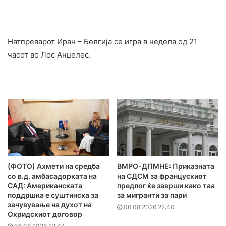
Натпреварот Иран – Белгија се игра в недела од 21
часот во Лос Анџелес.
(ФОТО) Ахмети на средба
ВМРО-ДПМНЕ: Приказната
со в.д. амбасадорката на
на СДСМ за францускиот
САД: Американската
предлог ќе заврши како таа
поддршка е суштинска за
за мигранти за пари
зачувување на духот на
06.08.2026 22:40
Охридскиот договор