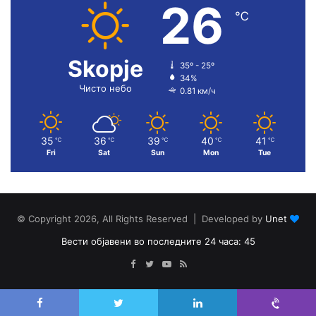
26
℃
Skopje
35º - 25º
34%
Чисто небо
0.81 км/ч
35
36
39
40
41
℃
℃
℃
℃
℃
Fri
Sat
Sun
Mon
Tue
© Copyright 2026, All Rights Reserved | Developed by
Unet
Вести објавени во последните 24 часа: 45
Facebook
Twitter
YouTube
RSS