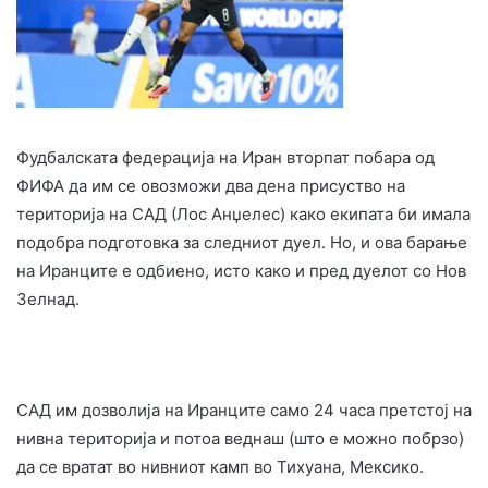
Фудбалската федерација на Иран вторпат побара од
ФИФА да им се овозможи два дена присуство на
територија на САД (Лос Анџелес) како екипата би имала
подобра подготовка за следниот дуел. Но, и ова барање
на Иранците е одбиено, исто како и пред дуелот со Нов
Зелнад.
САД им дозволија на Иранците само 24 часа претстој на
нивна територија и потоа веднаш (што е можно побрзо)
да се вратат во нивниот камп во Тихуана, Мексико.