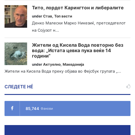
Тито, лордот Карингтон и либералите
under
Став
,
Топ вести
Денко Малески Марко Никезиќ, претседателот
на Сојузот н...
Жители од Кисела Вода повторно без
вода: „Истата цевка пука веќе 14
години“
under
Актуелно
,
Македонија
Жители на Кисела Вода преку објава во Фејсбук групата „...
СЛЕДЕТЕ НÉ
85,744
Фанови