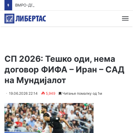
ВМРО-ДПМНЕ: Приказната на СДСМ за францускиот предлог ќе заврши како таа за мигранти за пари
М
СП 2026: Тешко оди, нема
договор ФИФА – Иран – САД
на Мундијалот
19.06.2026 22:14
5,949
Читање помалку од 1м