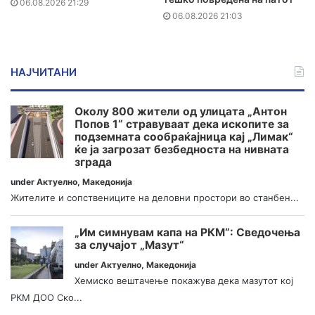
06.08.2026 21:29
06.08.2026 21:03
НАЈЧИТАНИ
Околу 800 жители од улицата „Антон
Попов 1“ стравуваат дека ископите за
подземната сообраќајница кај „Лимак“
ќе ја загрозат безбедноста на нивната
зграда
under
Актуелно
,
Македонија
Жителите и сопствениците на деловни простори во станбен...
„Им симнувам капа на РКМ“: Сведочења
за случајот „Мазут“
under
Актуелно
,
Македонија
Хемиско вештачење покажува дека мазутот кој
РКМ ДОО Ско...