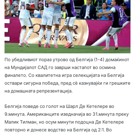
По убедливиот пораз утрово од Белгија (1-4) домаќинот
на Мундијалот САД го заврши настапот во осмина
финалето. Со квалитетна игра селекцијата на Белгија
оствари сигурна победа, пред сè казнувајќи ги грешките
на домашната репрезентација.
Белгија поведе со голот на Шарл Де Кетелере во
9.минута. Американците изедначија во 31.минута преку
Малик Тилман, но осум минути подоцна Де Кетелере
повторно и донесе водство на Белгија од 2:1. Во