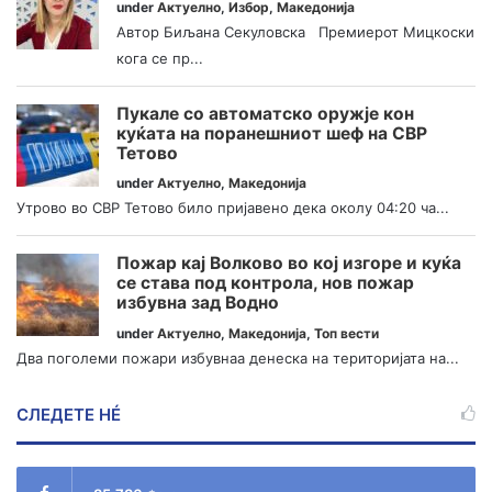
under
Актуелно
,
Избор
,
Македонија
Автор Биљана Секуловска Премиерот Мицкоски
кога се пр...
Пукале со автоматско оружје кон
куќата на поранешниот шеф на СВР
Тетово
under
Актуелно
,
Македонија
Утрово во СВР Тетово било пријавено дека околу 04:20 ча...
Пожар кај Волково во кој изгоре и куќа
се става под контрола, нов пожар
избувна зад Водно
under
Актуелно
,
Македонија
,
Топ вести
Два поголеми пожари избувнаа денеска на територијата на...
СЛЕДЕТЕ НÉ