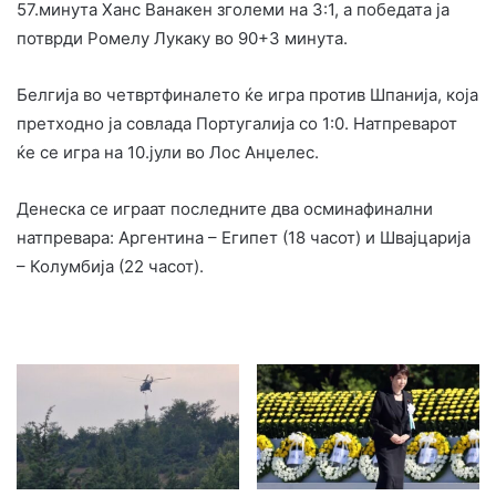
57.минута Ханс Ванакен зголеми на 3:1, а победата ја
потврди Ромелу Лукаку во 90+3 минута.
Белгија во четвртфиналето ќе игра против Шпанија, која
претходно ја совлада Португалија со 1:0. Натпреварот
ќе се игра на 10.јули во Лос Анџелес.
Денеска се играат последните два осминафинални
натпревара: Аргентина – Египет (18 часот) и Швајцарија
– Колумбија (22 часот).