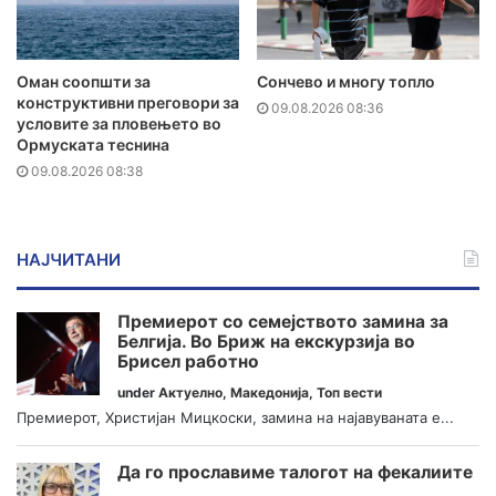
Оман соопшти за
Сончево и многу топло
конструктивни преговори за
09.08.2026 08:36
условите за пловењето во
Ормуската теснина
09.08.2026 08:38
НАЈЧИТАНИ
Премиерот со семејството замина за
Белгија. Во Бриж на екскурзија во
Брисел работно
under
Актуелно
,
Македонија
,
Топ вести
Премиерот, Христијан Мицкоски, замина на најавуваната е...
Да го прославиме талогот на фекалиите