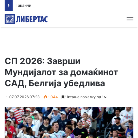
Такаичи: Јапонија ги поддржува трите принципи на ненуклеарно оружје
М
СП 2026: Заврши
Мундијалот за домаќинот
САД, Белгија убедлива
07.07.2026 07:23
1,044
Читање помалку од 1м