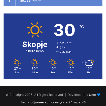
85,736
Фанови
30
℃
Skopje
37º - 25º
34%
Чисто небо
2.32 км/ч
37
39
40
42
40
℃
℃
℃
℃
℃
Sun
Mon
Tue
Wed
Thu
© Copyright 2026, All Rights Reserved | Developed by
Unet
Вести објавени во последните 24 часа: 46