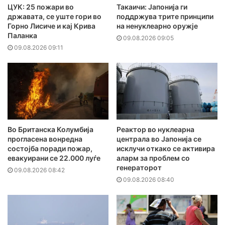
ЦУК: 25 пожари во
Такаичи: Јапонија ги
државата, се уште гори во
поддржува трите принципи
Горно Лисиче и кај Крива
на ненуклеарно оружје
Паланка
09.08.2026 09:05
09.08.2026 09:11
Во Британска Колумбија
Реактор во нуклеарна
прогласена вонредна
централа во Јапонија се
состојба поради пожар,
исклучи откако се активира
евакуирани се 22.000 луѓе
аларм за проблем со
генераторот
09.08.2026 08:42
09.08.2026 08:40