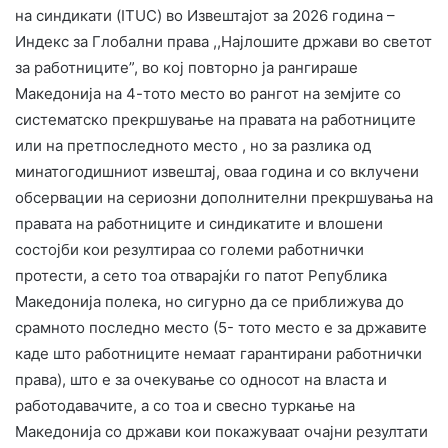
на синдикати (ITUC) во Извештајот за 2026 година –
Индекс за Глобални права ,,Најлошите држави во светот
за работниците”, во кој повторно ја рангираше
Македонија на 4-тото место во рангот на земјите со
систематско прекршување на правата на работниците
или на претпоследното место , но за разлика од
минатогодишниот извештај, оваа година и со вклучени
обсервации на сериозни дополнителни прекршувања на
правата на работниците и синдикатите и влошени
состојби кои резултираа со големи работнички
протести, а сето тоа отварајќи го патот Република
Македонија полека, но сигурно да се приближува до
срамното последно место (5- тото место е за државите
каде што работниците немаат гарантирани работнички
права), што е за очекување со односот на власта и
работодавачите, а со тоа и свесно туркање на
Македонија со држави кои покажуваат очајни резултати