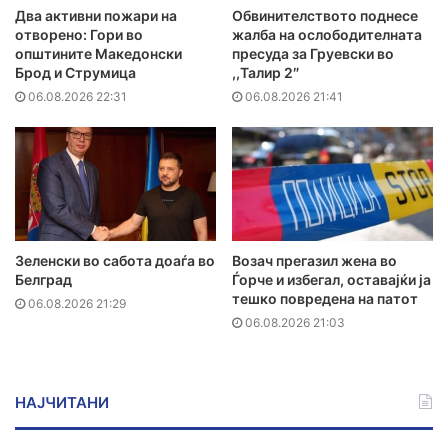
Два активни пожари на
Обвинителството поднесе
отворено: Гори во
жалба на ослободителната
општините Македонски
пресуда за Груевски во
Брод и Струмица
,,Талир 2″
06.08.2026 22:31
06.08.2026 21:41
Зеленски во сабота доаѓа во
Возач прегазил жена во
Белград
Ѓорче и избегал, оставајќи ја
тешко повредена на патот
06.08.2026 21:29
06.08.2026 21:03
НАЈЧИТАНИ