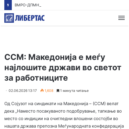
ВМРО-ДПМНЕ: Приказната на СДСМ за францускиот предлог ќе заврши како таа за мигранти за пари
М
ССМ: Македонија е меѓу
најлошите држави во светот
за работниците
02.06.2026 13:17
1,608
1 минута читање
Од Сојузот на синдикати на Македонија – (ССМ) велат
дека „Наместо посакуваното подобрување, тапкање во
место со индиции на очигледни влошени состојби во
нашата држава препозна Меѓународната конфедерација