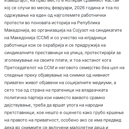
Извештајот, на прво место е нотиран срамниот настан
кој се случи во месец февруари, 2026 година и тоа по
одржување на еден од најголемите работнички
протести во поновата историја на Република
Македонија, во организација на Сојузот на синдикатите
на Македонија (ССМ) и со учество на илјадници
работници кои се охрабрија и се придружија на
синдикалните преставници на улица, протестирајќи за
зголемување на своите плати, и тоа настанот кога
Претседателот на ССМ и неговото семејство беа цел на
следење преку објавување на снимки од нивниот
приватен живот објавени на социјалните медиуми, а
сето тоа од страна на пратеници на владеачката
политичка партија кои наместо ваквото срамно
дејствување, треба да вршат улога на народни
претставници, кое нешто е оценето како грубо кршење
на правото на приватност, особено ако се има предвид
дека во снимките се вклучени малолетни деца и