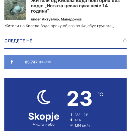
Жители од Кисела Вода повторно без
вода: „Истата цевка пука веќе 14
години“
under
Актуелно
,
Македонија
Жители на Кисела Вода преку објава во Фејсбук групата „...
СЛЕДЕТЕ НÉ
85,747
Фанови
23
℃
Skopje
35º - 21º
41%
Чисто небо
1.84 км/ч