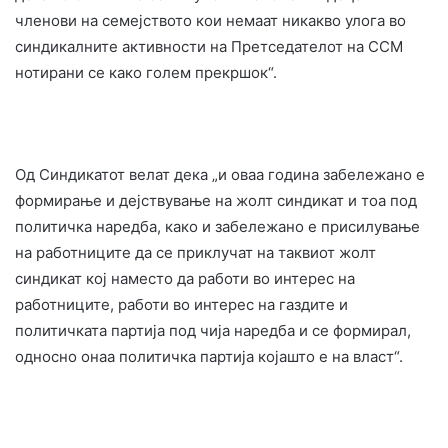
членови на семејството кои немаат никакво улога во
синдикалните активности на Претседателот на ССМ
нотирани се како голем прекршок“.
Од Синдикатот велат дека „и оваа година забележано е
формирање и дејствување на жолт синдикат и тоа под
политичка наредба, како и забележано е присилување
на работниците да се приклучат на таквиот жолт
синдикат кој наместо да работи во интерес на
работниците, работи во интерес на газдите и
политичката партија под чија наредба и се формирал,
односно онаа политичка партија којашто е на власт“.