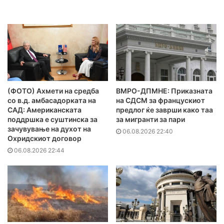
(ФОТО) Ахмети на средба
ВМРО-ДПМНЕ: Приказната
со в.д. амбасадорката на
на СДСМ за францускиот
САД: Американската
предлог ќе заврши како таа
поддршка е суштинска за
за мигранти за пари
зачувување на духот на
06.08.2026 22:40
Охридскиот договор
06.08.2026 22:44