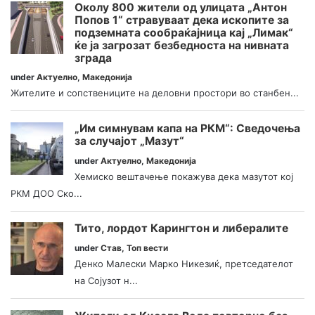
Околу 800 жители од улицата „Антон
Попов 1“ стравуваат дека ископите за
подземната сообраќајница кај „Лимак“
ќе ја загрозат безбедноста на нивната
зграда
under
Актуелно
,
Македонија
Жителите и сопствениците на деловни простори во станбен...
„Им симнувам капа на РКМ“: Сведочења
за случајот „Мазут“
under
Актуелно
,
Македонија
Хемиско вештачење покажува дека мазутот кој
РКМ ДОО Ско...
Тито, лордот Карингтон и либералите
under
Став
,
Топ вести
Денко Малески Марко Никезиќ, претседателот
на Сојузот н...