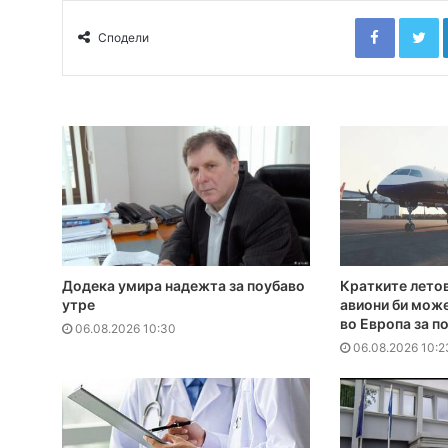
Faceboo
T
Сподели
Додека умира надежта за поубаво
Кратките летов
утре
авиони би може
во Европа за п
06.08.2026 10:30
06.08.2026 10:2