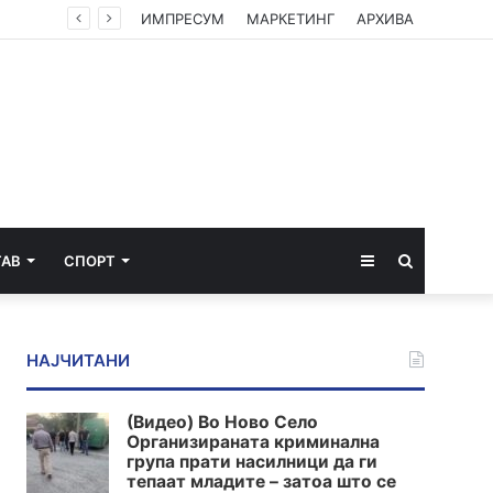
Кратките летови со електрични авиони би можеле да пристигнат во Европа за помалку од 4 години
ИМПРЕСУМ
МАРКЕТИНГ
АРХИВА
Sidebar
Пребарај
ТАВ
СПОРТ
за
НАЈЧИТАНИ
(Видео) Во Ново Село
Организираната криминална
група прати насилници да ги
тепаат младите – затоа што се