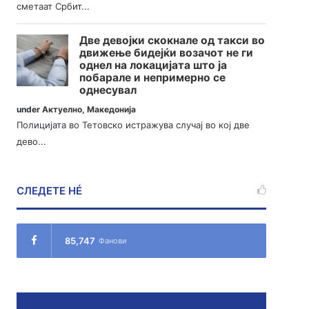
сметаат Србит...
Две девојки скокнале од такси во
движење бидејќи возачот не ги
однел на локацијата што ја
побарале и непримерно се
однесувал
under
Актуелно
,
Македонија
Полицијата во Тетовско истражува случај во кој две
дево...
СЛЕДЕТЕ НÉ
85,747
Фанови