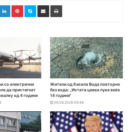
k
witter
LinkedIn
Pinterest
Skype
Сподели преку Е-маил
Испринтај
и со електрични
Жители од Кисела Вода повторно
ле да пристигнат
без вода: „Истата цевка пука веќе
омалку од 4 години
14 години“
3
06.08.2026 09:48