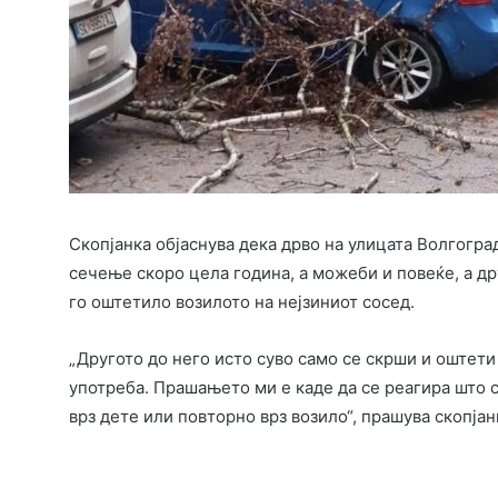
Скопјанка објаснува дека дрво на улицата Волгогра
сечење скоро цела година, а можеби и повеќе, а дру
го оштетило возилото на нејзиниот сосед.
„Другото до него исто суво само се скрши и оштети 
употреба. Прашањето ми е каде да се реагира што с
врз дете или повторно врз возило“, прашува скопјан