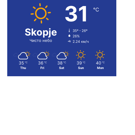
31
℃
Skopje
35º - 26º
26%
Чисто небо
2.24 км/ч
35
36
38
39
40
℃
℃
℃
℃
℃
Thu
Fri
Sat
Sun
Mon