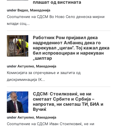
плашат од вистината
under
Видео
,
Македонија
Соопштение на СДСМ Во Ново Село денеска мирни
млади соц...
Работник Ром пријавил дека
надредениот Албанец дека го
нарекувал „циган“. Тој кажал дека
бил испровоциран и нарекуван
„шиптар
under
Актуелно
,
Македонија
Комисијата за спречување и заштита од
дискриминација (К...
СДСМ: Стоилковиќ, не ни
сметаат Србите и Србија –
напротив, ни сметаш ТИ, БИА и
Вучиќ
under
Актуелно
,
Македонија
Соопштение на СДСМ Иван Стоилковиќ, не ни