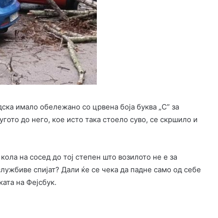
дска имало обележано со црвена боја буква „С” за
гото до него, кое исто така стоело суво, се скршило и
кола на сосед до тој степен што возилото не е за
лужбиве спијат? Дали ќе се чека да падне само од себе
ката на Фејсбук.