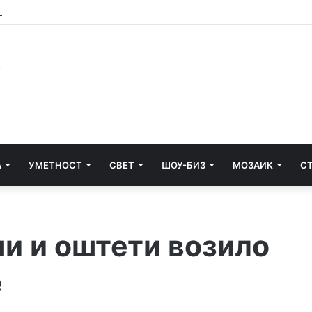
А
УМЕТНОСТ
СВЕТ
ШОУ-БИЗ
МОЗАИК
С
ши и оштети возило
е