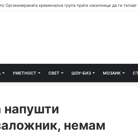
А
УМЕТНОСТ
СВЕТ
ШОУ-БИЗ
МОЗАИК
С
а напушти
 заложник, немам