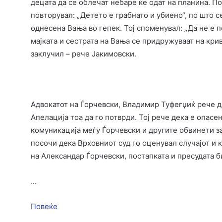
децата да се облечат небаре ќе одат на планина. 
повторувал: „Детето е грабнато и убиено“, по што се
однесена Вања во гепек. Тој споменувал: „Да не е п
мајката и сестрата на Вања се придружуваат на кри
заклучил – рече Јакимовски.
Адвокатот на Ѓорчевски, Владимир Туфегџиќ рече д
Апелација тоа да го потврди. Тој рече дека е опас
комуникација меѓу Ѓорчевски и другите обвинети з
посочи дека Врховниот суд го оценувал случајот и 
на Александар Ѓорчевски, постапката и пресудата б
…
Повеќе