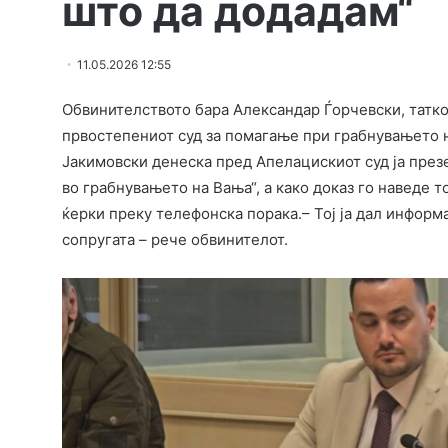
што да додадам“
11.05.2026 12:55
Обвинителството бара Александар Ѓорчевски, татко
првостепениот суд за помагање при грабнувањето н
Јакимовски денеска пред Апелацискиот суд ја през
во грабнувањето на Вања“, а како доказ го наведе т
ќерки преку телефонска порака.– Тој ја дал информа
сопругата – рече обвинителот.