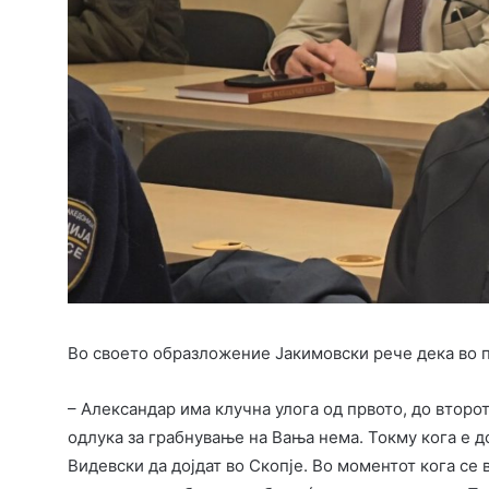
Во своето образложение Јакимовски рече дека во п
– Александар има клучна улога од првото, до второ
одлука за грабнување на Вања нема. Токму кога е д
Видевски да дојдат во Скопје. Во моментот кога се 