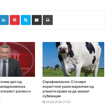
k
witter
LinkedIn
Pinterest
Skype
Сподели преку Е-маил
Испринтај
голем дел од
Серафимовски: Сточари
 западнонилска
користеле ушни маркички од
копскиот регион и
угинати крави за да земаат
субвенции
2
05.08.2026 21:02