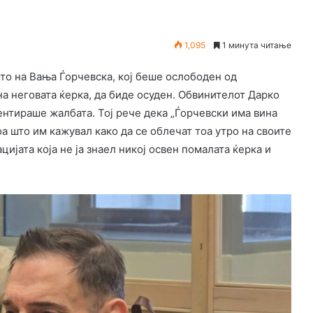
1,095
1 минута читање
то на Вања Ѓорчевска, кој беше ослободен од
а неговата ќерка, да биде осуден. Обвинителот Дарко
ентираше жалбата. Тој рече дека „Ѓорчевски има вина
оа што им кажувал како да се облечат тоа утро на своите
цијата која не ја знаел никој освен помалата ќерка и