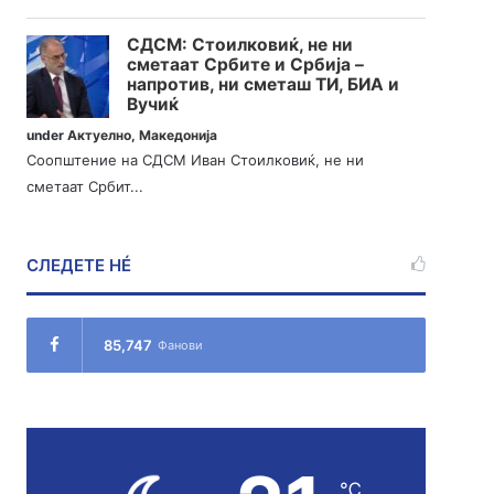
СДСМ: Стоилковиќ, не ни
сметаат Србите и Србија –
напротив, ни сметаш ТИ, БИА и
Вучиќ
under
Актуелно
,
Македонија
Соопштение на СДСМ Иван Стоилковиќ, не ни
сметаат Србит...
СЛЕДЕТЕ НÉ
85,747
Фанови
℃