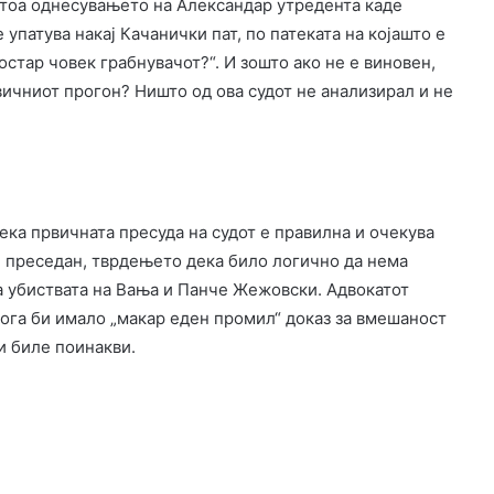
Потоа однесувањето на Александар утредента каде
 упатува накај Качанички пат, по патеката на којашто е
остар човек грабнувачот?“. И зошто ако не е виновен,
вичниот прогон? Ништо од ова судот не анализирал и не
ека првичната пресуда на судот е правилна и очекува
ен преседан, тврдењето дека било логично да нема
а убиствата на Вања и Панче Жежовски. Адвокатот
кога би имало „макар еден промил“ доказ за вмешаност
и биле поинакви.