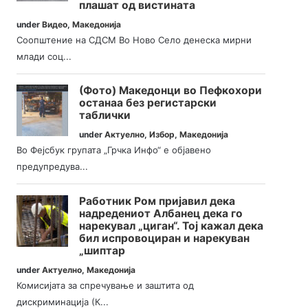
плашат од вистината
under
Видео
,
Македонија
Соопштение на СДСМ Во Ново Село денеска мирни
млади соц...
(Фото) Македонци во Пефкохори
останаа без регистарски
таблички
under
Актуелно
,
Избор
,
Македонија
Во Фејсбук групата „Грчка Инфо“ е објавено
предупредува...
Работник Ром пријавил дека
надредениот Албанец дека го
нарекувал „циган“. Тој кажал дека
бил испровоциран и нарекуван
„шиптар
under
Актуелно
,
Македонија
Комисијата за спречување и заштита од
дискриминација (К...