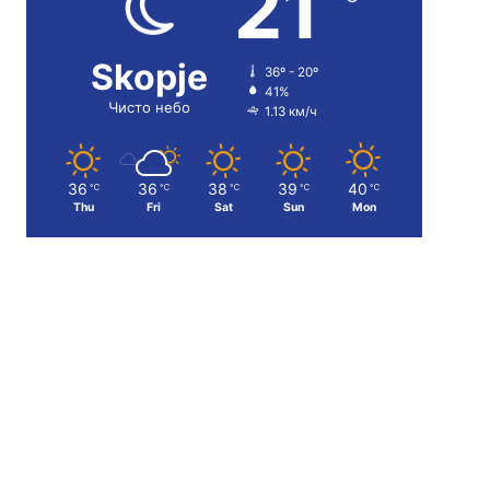
21
Skopje
36º - 20º
41%
Чисто небо
1.13 км/ч
36
36
38
39
40
℃
℃
℃
℃
℃
Thu
Fri
Sat
Sun
Mon