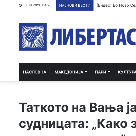
06.08.2026 04:28
НАЈНОВИ ВЕСТИ
НАСЛОВНА
МАКЕДОНИЈА
ПАРИ
КУЛТУР
Таткото на Вања ј
судницата: „Како