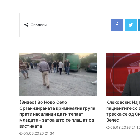
Faceboo
T
Сподели
(Видео) Во Ново Село
Клековски: Нај
Организираната криминална група
пациентите сo
прати насилници да ги тепаат
треска се од С
младите – затоа што се плашат од
Велес
вистината
05.08.2026 21:1
05.08.2026 21:34