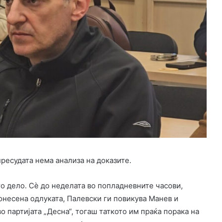
ресудата нема анализа на доказите.
то дело. Сè до неделата во попладневните часови,
онесена одлуката, Палевски ги повикува Манев и
во партијата „Десна“, тогаш таткото им праќа порака на