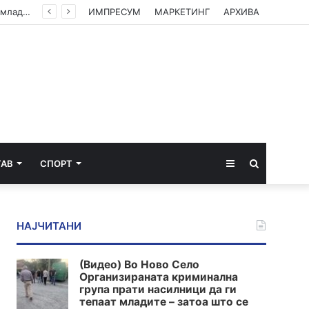
(Видео) Во Ново Село Организираната криминална група прати насилници да ги тепаат младите – затоа што се плашат од вистината
ИМПРЕСУМ
МАРКЕТИНГ
АРХИВА
Sidebar
Пребарај
ТАВ
СПОРТ
за
НАЈЧИТАНИ
(Видео) Во Ново Село
Организираната криминална
група прати насилници да ги
тепаат младите – затоа што се