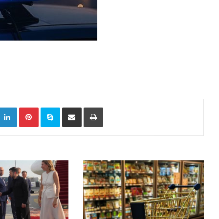
k
witter
LinkedIn
Pinterest
Skype
Сподели преку Е-маил
Испринтај