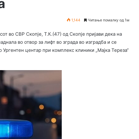
а
1,144
Читање помалку од 1м
т во СВР Скопје, Т.К.(47) од Скопје пријави дека на
аднала во отвор за лифт во зграда во изградба и се
о Ургентен центар при комплекс клиники „Мајка Тереза“