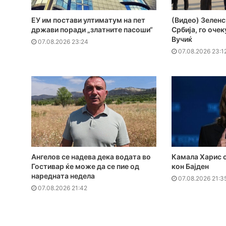
ЕУ им постави ултиматум на пет
(Видео) Зеленс
држави поради „златните пасоши“
Србија, го оче
Вучиќ
07.08.2026 23:24
07.08.2026 23:1
Ангелов се надева дека водата во
Камала Харис с
Гостивар ќе може да се пие од
кон Бајден
наредната недела
07.08.2026 21:3
07.08.2026 21:42