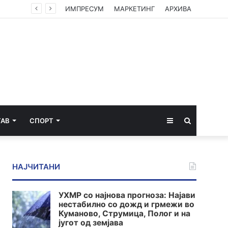
ИМПРЕСУМ
МАРКЕТИНГ
АРХИВА
Sidebar
Пребарај
ТАВ
СПОРТ
за
НАЈЧИТАНИ
УХМР со најнова прогноза: Најави
нестабилно со дожд и грмежи во
Куманово, Струмица, Полог и на
југот од земјава