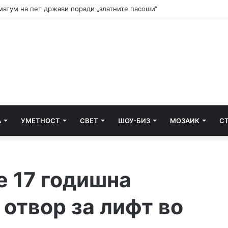
и почнува судењето за убиството на Тупак Шакур
А
УМЕТНОСТ
СВЕТ
ШОУ-БИЗ
МОЗАИК
С
е 17 годишна
 отвор за лифт во