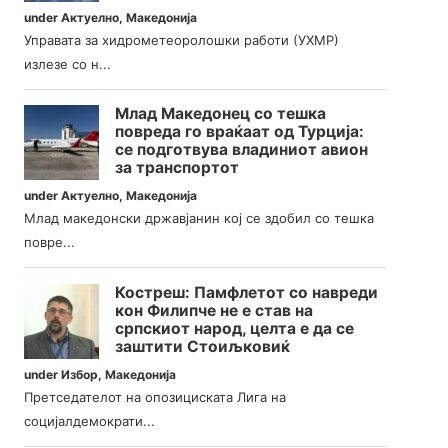
under
Актуелно
,
Македонија
Управата за хидрометеоролошки работи (УХМР)
излезе со н...
Млад Македонец со тешка
повреда го враќаат од Турција:
се подготвува владиниот авион
за транспортот
under
Актуелно
,
Македонија
Млад македонски државјанин кој се здобил со тешка
повре...
Костреш: Памфлетот со навреди
кон Филипче не е став на
српскиот народ, целта е да се
заштити Стоиљковиќ
under
Избор
,
Македонија
Претседателот на опозициската Лига на
социјалдемократи...