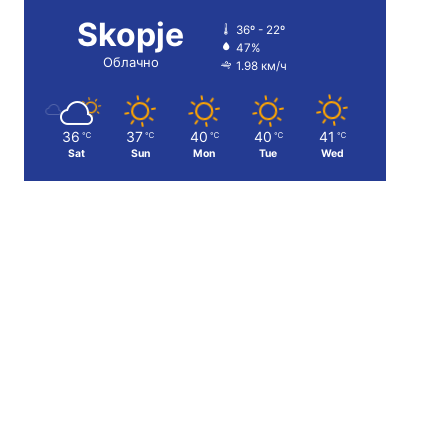
Skopje
36º - 22º
47%
Облачно
1.98 км/ч
36
37
40
40
41
℃
℃
℃
℃
℃
Sat
Sun
Mon
Tue
Wed