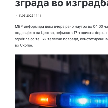
зграда во изградб
11.05.2026 14:11
МВР информира дека вчера рано наутро во 04:00 часо
подрачјето на Центар, нејзината 17-годишна ќерка п
здобила со тешки телесни повреди, констатирани в
во Скопје.