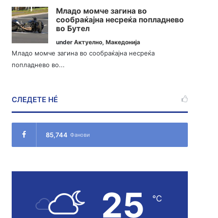
Младо момче загина во
сообраќајна несреќа попладнево
во Бутел
under
Актуелно
,
Македонија
Младо момче загина во сообраќајна несреќа
попладнево во...
СЛЕДЕТЕ НÉ
85,744
Фанови
25
℃