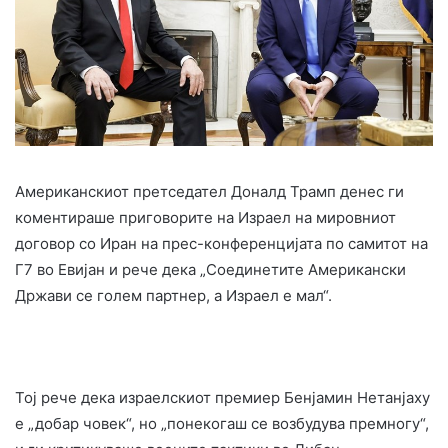
Американскиот претседател Доналд Трамп денес ги
коментираше приговорите на Израел на мировниот
договор со Иран на прес-конференцијата по самитот на
Г7 во Евијан и рече дека „Соединетите Американски
Држави се голем партнер, а Израел е мал“.
Тој рече дека израелскиот премиер Бенјамин Нетанјаху
е „добар човек“, но „понекогаш се возбудува премногу“,