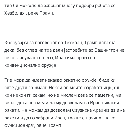
тие би можеле да завршат многу подобра работа со
Хезболах“, рече Трамп.
Зборувајќи за договорот со Техеран, Трамп истакна
дека, без оглед на тоа дали јастребите во Вашингтон не
се согласуваат со него, Иран има право на
конвенционално оружје.
Тие мора да имаат некакво ракетно оружје, бидејќи
сите други го имаат. Некои од моите соработници, од
кои некои ги сакам, но не мислам дека се паметни, ми
велат дека не смеам да му дозволам на Иран никакви
ракети. Не можам да дозволам Саудиска Арабија да има
ракети и да го забрани Иран, тоа не е начинот на кој
функционира“, рече Трамп.