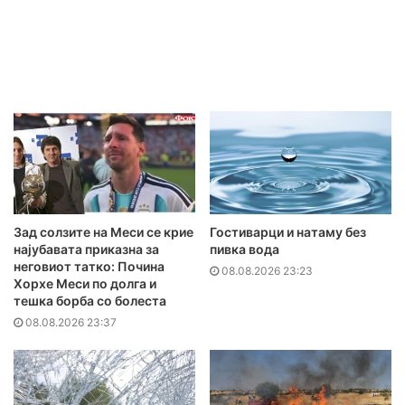
Зад солзите на Меси се крие
Гостиварци и натаму без
најубавата приказна за
пивка вода
неговиот татко: Почина
08.08.2026 23:23
Хорхе Меси по долга и
тешка борба со болеста
08.08.2026 23:37