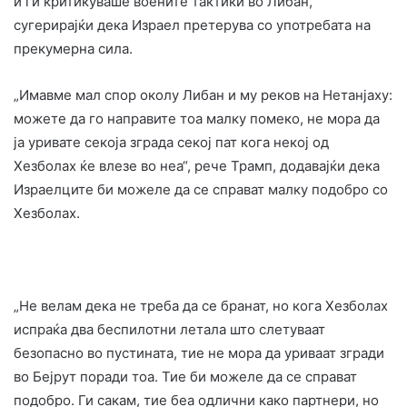
и ги критикуваше воените тактики во Либан,
сугерирајќи дека Израел претерува со употребата на
прекумерна сила.
„Имавме мал спор околу Либан и му реков на Нетанјаху:
можете да го направите тоа малку помеко, не мора да
ја уривате секоја зграда секој пат кога некој од
Хезболах ќе влезе во неа“, рече Трамп, додавајќи дека
Израелците би можеле да се справат малку подобро со
Хезболах.
„Не велам дека не треба да се бранат, но кога Хезболах
испраќа два беспилотни летала што слетуваат
безопасно во пустината, тие не мора да уриваат згради
во Бејрут поради тоа. Тие би можеле да се справат
подобро. Ги сакам, тие беа одлични како партнери, но