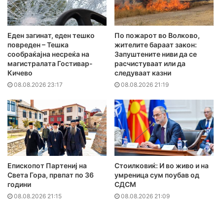
Еден загинат, еден тешко
По пожарот во Волково,
повреден – Тешка
жителите бараат закон:
сообраќајна несреќа на
Запуштените ниви да се
магистралата Гостивар-
расчистуваат или да
Кичево
следуваат казни
08.08.2026 23:17
08.08.2026 21:19
Епископот Партениј на
Стоилковиќ: И во живо и на
Света Гора, првпат по 36
умреница сум поубав од
години
СДСМ
08.08.2026 21:15
08.08.2026 21:09