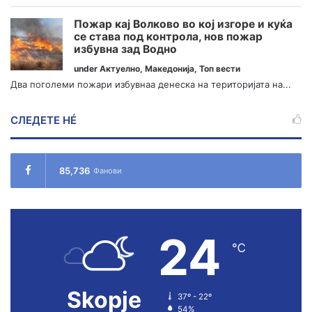
Пожар кај Волково во кој изгоре и куќа
се става под контрола, нов пожар
избувна зад Водно
under
Актуелно
,
Македонија
,
Топ вести
Два поголеми пожари избувнаа денеска на територијата на...
СЛЕДЕТЕ НÉ
85,736
Фанови
24
℃
Skopje
37º - 22º
54%