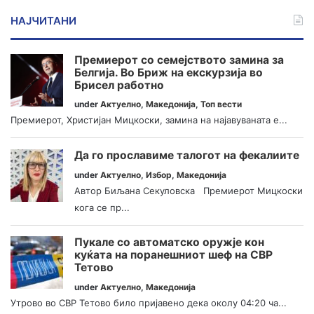
НАЈЧИТАНИ
Премиерот со семејството замина за
Белгија. Во Бриж на екскурзија во
Брисел работно
under
Актуелно
,
Македонија
,
Топ вести
Премиерот, Христијан Мицкоски, замина на најавуваната е...
Да го прославиме талогот на фекалиите
under
Актуелно
,
Избор
,
Македонија
Автор Биљана Секуловска Премиерот Мицкоски
кога се пр...
Пукале со автоматско оружје кон
куќата на поранешниот шеф на СВР
Тетово
under
Актуелно
,
Македонија
Утрово во СВР Тетово било пријавено дека околу 04:20 ча...