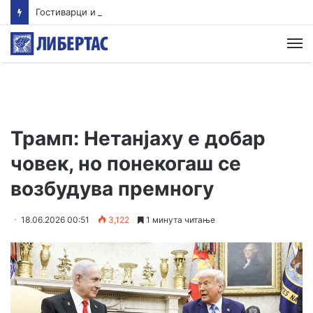
Гостиварци и натаму без пивка вода
М
Трамп: Нетанјаху е добар
човек, но понекогаш се
возбудува премногу
18.06.2026 00:51
3,122
1 минута читање