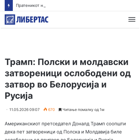
Пратеникот на ОН за Јемен предупредува на ризик од обновен конфликт од големи размери
М
Трамп: Полски и молдавски
затвореници ослободени од
затвор во Белорусија и
Русија
11.05.2026 09:07
670
Читање помалку од 1м
Американскиот претседател Доналд Трамп соопшти
дека пет затвореници од Полска и Молдавија биле
ослободени од притвор во Белорусија и Русија.