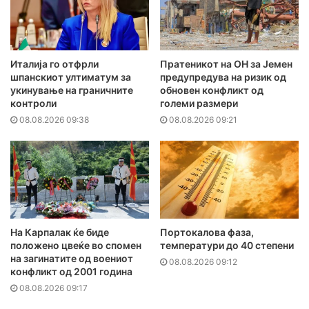
Италија го отфрли
Пратеникот на ОН за Јемен
шпанскиот ултиматум за
предупредува на ризик од
укинување на граничните
обновен конфликт од
контроли
големи размери
08.08.2026 09:38
08.08.2026 09:21
На Карпалак ќе биде
Портокалова фаза,
положено цвеќе во спомен
температури до 40 степени
на загинатите од воениот
08.08.2026 09:12
конфликт од 2001 година
08.08.2026 09:17