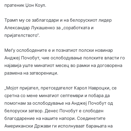
пратеник Џон Коул.
Трамп му се заблагодари и на белорускиот лидер
Александар Лукашенко за „соработката и
пријателството“.
Меѓу ослободените е и познатиот полски новинар
Анджеј Почобут, чие ослободување полските власти го
најавија уште минатиот месец во рамки на договорена
размена на затвореници.
„Мојот пријател, претседателот Карол Навроцки, се
сретна со мене минатиот септември и побара да
помогнам за ослободување на Анджеј Почобут од
белоруски затвор. Денес Почобут е слободен
благодарение на нашите напори. Соединетите
Американски Држави ги исполнуваат барањата на