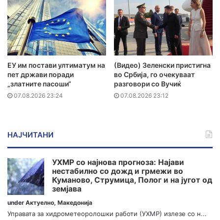
ЕУ им постави ултиматум на
(Видео) Зеленски пристигна
пет држави поради
во Србија, го очекуваат
„златните пасоши“
разговори со Вучиќ
07.08.2026 23:24
07.08.2026 23:12
НАЈЧИТАНИ
УХМР со најнова прогноза: Најави
нестабилно со дожд и грмежи во
Куманово, Струмица, Полог и на југот од
земјава
under
Актуелно
,
Македонија
Управата за хидрометеоролошки работи (УХМР) излезе со н...