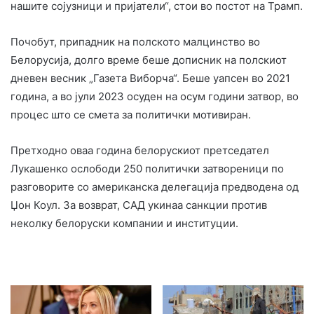
нашите сојузници и пријатели“, стои во постот на Трамп.
Почобут, припадник на полското малцинство во
Белорусија, долго време беше дописник на полскиот
дневен весник „Газета Виборча“. Беше уапсен во 2021
година, а во јули 2023 осуден на осум години затвор, во
процес што се смета за политички мотивиран.
Претходно оваа година белорускиот претседател
Лукашенко ослободи 250 политички затвореници по
разговорите со американска делегација предводена од
Џон Коул. За возврат, САД укинаа санкции против
неколку белоруски компании и институции.