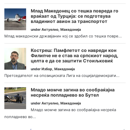
Млад Македонец со тешка повреда го
враќаат од Турција: се подготвува
владиниот авион за транспортот
under
Актуелно
,
Македонија
Млад македонски државјанин кој се здобил со тешка повре...
Костреш: Памфлетот со навреди кон
Филипче не е став на српскиот народ,
целта е да се заштити Стоиљковиќ
under
Избор
,
Македонија
Претседателот на опозициската Лига на социјалдемократи...
Младо момче загина во сообраќајна
несреќа попладнево во Бутел
under
Актуелно
,
Македонија
Младо момче загина во сообраќајна несреќа
попладнево во...