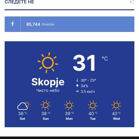
СЛЕДЕТЕ НÉ
85,744
Фанови
31
℃
Skopje
36º - 25º
34%
Чисто небо
3.5 км/ч
36
38
39
40
42
℃
℃
℃
℃
℃
Sat
Sun
Mon
Tue
Wed