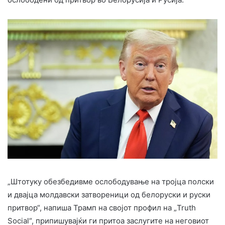
„Штотуку обезбедивме ослободување на тројца полски
и двајца молдавски затвореници од белоруски и руски
притвор“, напиша Трамп на својот профил на „Truth
Social“, припишувајќи ги притоа заслугите на неговиот