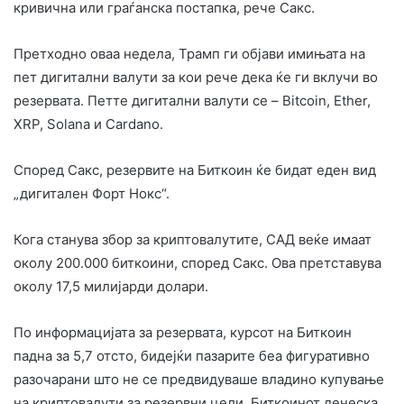
кривична или граѓанска постапка, рече Сакс.
Претходно оваа недела, Трамп ги објави имињата на
пет дигитални валути за кои рече дека ќе ги вклучи во
резервата. Петте дигитални валути се – Bitcoin, Ether,
XRP, Solana и Cardano.
Според Сакс, резервите на Биткоин ќе бидат еден вид
„дигитален Форт Нокс“.
Кога станува збор за криптовалутите, САД веќе имаат
околу 200.000 биткоини, според Сакс. Ова претставува
околу 17,5 милијарди долари.
По информацијата за резервата, курсот на Биткоин
падна за 5,7 отсто, бидејќи пазарите беа фигуративно
разочарани што не се предвидуваше владино купување
на криптовалути за резервни цели. Биткоинот денеска