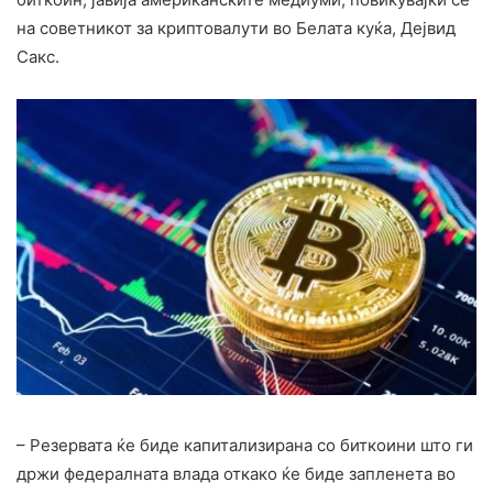
на советникот за криптовалути во Белата куќа, Дејвид
Сакс.
– Резервата ќе биде капитализирана со биткоини што ги
држи федералната влада откако ќе биде запленета во