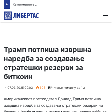
Камионџиите од Западен Балкан ќе блокираат граници бидејќи Брисел ги игнорира нивните барања
М
Трамп потпиша извршна
наредба за создавање
стратешки резерви за
биткоин
07.03.2025 09:03
506
Читање помалку од 1м
Американскиот претседател Доналд Трамп потпиша
извршна наредба за создавање стратешки резерви на
биткоин, јавија американските медиуми, повикувајќи се