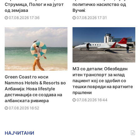
Струмица, Полог и на југот
политичко насилство од
од земјава
Вучиќ
07.08.2026 17:36
07.08.2026 17:31
MЗ со детали: Обезбеден
итен транспорт за млад
Green Coast го носи
пациент кој се здобил со
Nammos Hotels & Resorts во
тешки повреди на вратните
Албанија: Нова lifestyle
пршлени
дестинација се создава на
07.08.2026 16:44
албанската ривиера
07.08.2026 16:52
НАЈЧИТАНИ