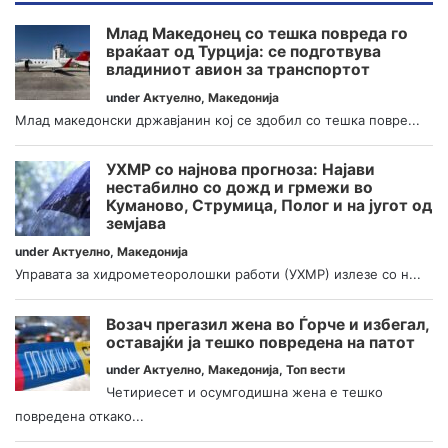
Млад Македонец со тешка повреда го
враќаат од Турција: се подготвува
владиниот авион за транспортот
under
Актуелно
,
Македонија
Млад македонски државјанин кој се здобил со тешка повре...
УХМР со најнова прогноза: Најави
нестабилно со дожд и грмежи во
Куманово, Струмица, Полог и на југот од
земјава
under
Актуелно
,
Македонија
Управата за хидрометеоролошки работи (УХМР) излезе со н...
Возач прегазил жена во Ѓорче и избегал,
оставајќи ја тешко повредена на патот
under
Актуелно
,
Македонија
,
Топ вести
Четириесет и осумгодишна жена е тешко
повредена откако...