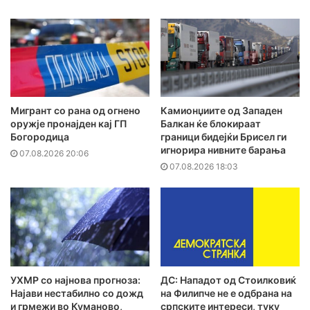
Мигрант со рана од огнено
Камионџиите од Западен
оружје пронајден кај ГП
Балкан ќе блокираат
Богородица
граници бидејќи Брисел ги
игнорира нивните барања
07.08.2026 20:06
07.08.2026 18:03
УХМР со најнова прогноза:
ДС: Нападот од Стоилковиќ
Најави нестабилно со дожд
на Филипче не е одбрана на
и грмежи во Куманово,
српските интереси, туку