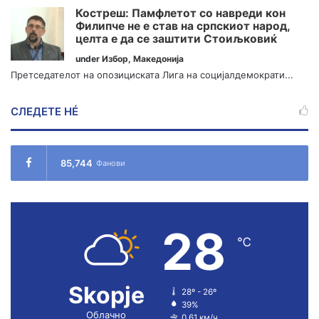
Костреш: Памфлетот со навреди кон
Филипче не е став на српскиот народ,
целта е да се заштити Стоиљковиќ
under
Избор
,
Македонија
Претседателот на опозициската Лига на социјалдемократи...
СЛЕДЕТЕ НÉ
85,744
Фанови
28
℃
Skopje
28º - 26º
39%
Облачно
0.61 км/ч