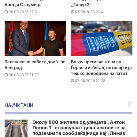
Брод и Струмица
,,Талир 2″
06.08.2026 22:31
06.08.2026 21:41
Зеленски во сабота доаѓа во
Возач прегазил жена во
Белград
Ѓорче и избегал, оставајќи ја
тешко повредена на патот
06.08.2026 21:29
06.08.2026 21:03
НАЈЧИТАНИ
Околу 800 жители од улицата „Антон
Попов 1“ стравуваат дека ископите за
подземната сообраќајница кај „Лимак“