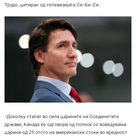
Трудо, цитиран од телевизијата Си-Би-Си.
-Доколку стапат во сила царините на Соединетите
држави, Канада ќе одговори од полноќ со воведување
царини од 25 отсто на американски стоки во вредност