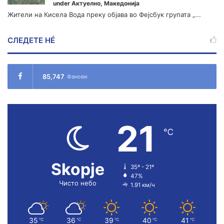
under
Актуелно
,
Македонија
Жители на Кисела Вода преку објава во Фејсбук групата „...
СЛЕДЕТЕ НÉ
85,747
Фанови
21
℃
Skopje
35º - 21º
47%
Чисто небо
1.91 км/ч
35
36
39
40
41
℃
℃
℃
℃
℃