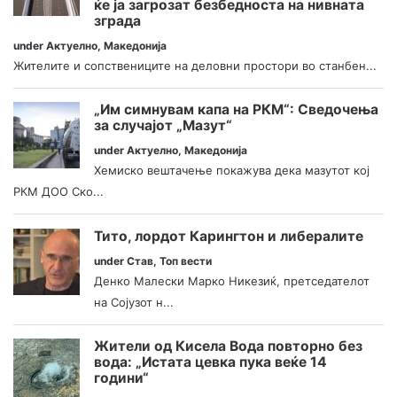
ќе ја загрозат безбедноста на нивната
зграда
under
Актуелно
,
Македонија
Жителите и сопствениците на деловни простори во станбен...
„Им симнувам капа на РКМ“: Сведочења
за случајот „Мазут“
under
Актуелно
,
Македонија
Хемиско вештачење покажува дека мазутот кој
РКМ ДОО Ско...
Тито, лордот Карингтон и либералите
under
Став
,
Топ вести
Денко Малески Марко Никезиќ, претседателот
на Сојузот н...
Жители од Кисела Вода повторно без
вода: „Истата цевка пука веќе 14
години“