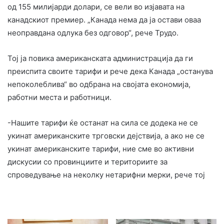
од 155 милијарди долари, се вели во изјавата на
канадскиот премиер. „Канада нема да ја остави оваа
неоправдана одлука без одговор“, рече Трудо.
Тој ја повика американската администрација да ги
преиспита своите тарифи и рече дека Канада „останува
непоколеблива“ во одбрана на својата економија,
работни места и работници.
-Нашите тарифи ќе останат на сила се додека не се
укинат американските трговски дејствија, а ако не се
укинат американските тарифи, ние сме во активни
дискусии со провинциите и териториите за
спроведување на неколку нетарифни мерки, рече тој