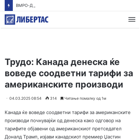
ВМРО-ДПМНЕ: Приказната на СДСМ за францускиот предлог ќе заврши како таа за мигранти за пари
М
Трудо: Канада денеска ќе
воведе соодветни тарифи за
американските производи
04.03.2025 08:54
314
Читање помалку од 1м
Канада ќе воведе соодветни тарифи за американските
производи почнувајќи од денеска како одговор на
тарифите објавени од американскиот претседател
Доналд Трамп, изјави канадскиот премиер Џастин