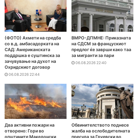
(ФОТО) Ахмети на средба
ВМРО-ДПМНЕ: Приказната
со в.д. амбасадорката на
на СДСМ за францускиот
САД: Американската
предлог ќе заврши како таа
поддршка е суштинска за
за мигранти за пари
зачувување на духот на
06.08.2026 22:40
Охридскиот договор
06.08.2026 22:44
Два активни пожари на
Обвинителството поднесе
отворено: Гори во
жалба на ослободителната
општините Македонски
пресуда за Груевски во