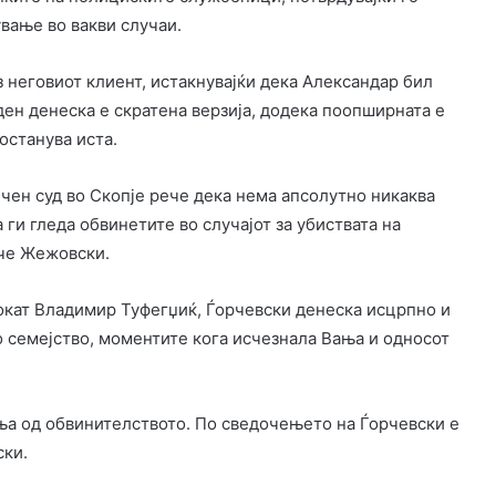
вање во вакви случаи.
з неговиот клиент, истакнувајќи дека Александар бил
аден денеска е скратена верзија, додека поопширната е
останува иста.
чен суд во Скопје рече дека нема апсолутно никаква
 ги гледа обвинетите во случајот за убиствата на
нче Жежовски.
окат Владимир Туфегџиќ, Ѓорчевски денеска исцрпно и
о семејство, моментите кога исчезнала Вања и односот
а од обвинителството. По сведочењето на Ѓорчевски е
ски.