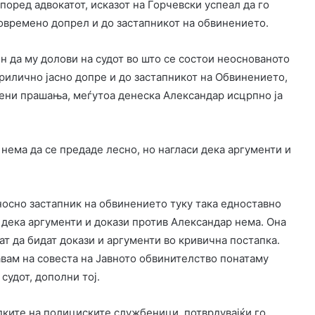
поред адвокатот, исказот на Ѓорчевски успеал да го
овремено допрел и до застапникот на обвинението.
ин да му долови на судот во што се состои неоснованото
рилично јасно допре и до застапникот на Обвинението,
тени прашања, меѓутоа денеска Александар исцрпно ја
нема да се предаде лесно, но нагласи дека аргументи и
носно застапник на обвинението туку така едноставно
о дека аргументи и докази против Александар нема. Она
ат да бидат докази и аргументи во кривична постапка.
авам на совеста на Јавното обвинителство понатаму
 судот, дополни тој.
апките на полициските службеници, потврдувајќи го