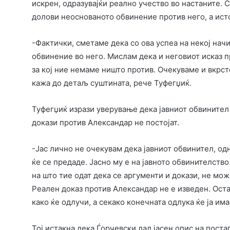
искрен, одразувајќи реално учество во настаните. С
долови неоснованото обвинение против него, а ист
-Фактички, сметаме дека со ова успеа на некој нач
обвинение во него. Мислам дека и неговиот исказ п
за кој ние немаме ништо против. Очекуваме и вкрс
кажа до детаљ суштината, рече Туфегџиќ.
Туфегџиќ изрази уверување дека јавниот обвинител 
докази против Александар не постојат.
-Јас лично не очекувам дека јавниот обвинител, од
ќе се предаде. Јасно му е на јавното обвинителств
на што тие одат дека се аргументи и докази, не мож
Реален доказ против Александар не е изведен. Ост
како ќе одлучи, а секако конечната одлука ќе ја има
Тој истакна дека Ѓорчевски дал јасен опис на пост