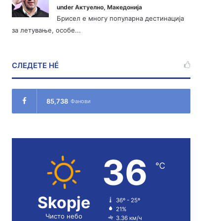
under
Актуелно
,
Македонија
Брисел е многу популарна дестинација
за летување, особе...
СЛЕДЕТЕ НÉ
85,738
Фанови
36
℃
Skopje
36º - 25º
21%
Чисто небо
3.36 км/ч