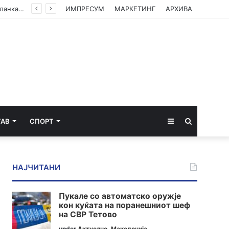
ЦУК со пресек до 13 часот: Активни пожари во Аеродром, Илинден, Босилово, Крива Паланка и Гостивар
ИМПРЕСУМ
МАРКЕТИНГ
АРХИВА
Sidebar
Пребарај
ТАВ
СПОРТ
за
НАЈЧИТАНИ
Пукале со автоматско оружје
кон куќата на поранешниот шеф
на СВР Тетово
under
Актуелно
,
Македонија