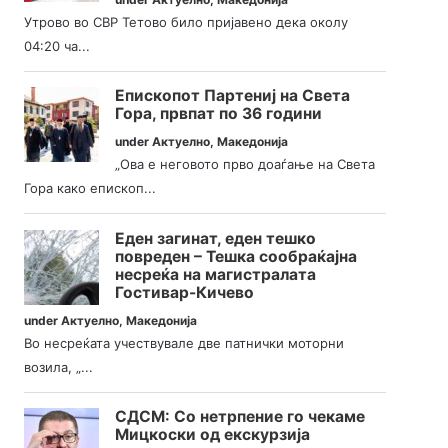
Утрово во СВР Тетово било пријавено дека околу
04:20 ча...
Епископот Партениј на Света
Гора, првпат по 36 години
under
Актуелно
,
Македонија
„Ова е неговото прво доаѓање на Света
Гора како епископ...
Еден загинат, еден тешко
повреден – Тешка сообраќајна
несреќа на магистралата
Гостивар-Кичево
under
Актуелно
,
Македонија
Во несреќата учествувале две патнички моторни
возила, „...
СДСМ: Со нетрпение го чекаме
Мицкоски од екскурзија