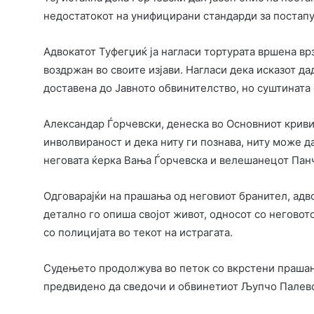
недостатокот на унифицирани стандарди за постапу
Адвокатот Туфегџиќ ја нагласи тортурата вршена вр
воздржан во своите изјави. Нагласи дека исказот д
доставена до Јавното обвинителство, но суштината 
Александар Ѓорчевски, денеска во Основниот криви
инволвираност и дека ниту ги познава, ниту може да
неговата ќерка Вања Ѓорчевска и велешанецот Па
Одговарајќи на прашања од неговиот бранител, адв
детално го опиша својот живот, односот со неговот
со полицијата во текот на истрагата.
Судењето продолжува во петок со вкрстени прашањ
предвидено да сведочи и обвинетиот Љупчо Палев