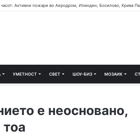
А
УМЕТНОСТ
СВЕТ
ШОУ-БИЗ
МОЗАИК
С
нието е неосновано,
 тоа