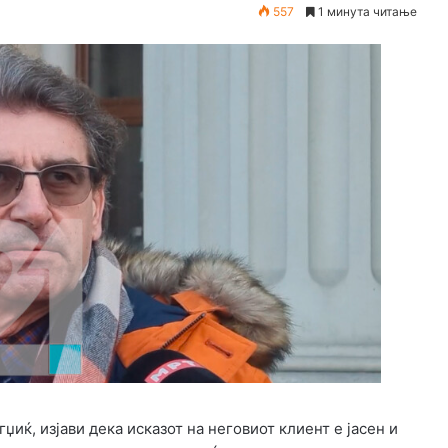
557
1 минута читање
иќ, изјави дека исказот на неговиот клиент е јасен и