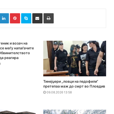
k
witter
LinkedIn
Pinterest
Skype
Сподели преку Е-маил
Испринтај
еник и возач на
се меѓу напаѓачите
 Обвинителството
да реагира
9
Тинејџери „ловци на педофили“
претепаа маж до смрт во Пловдив
09.08.2026 13:58