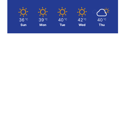
36
39
40
42
40
℃
℃
℃
℃
℃
Sun
Mon
Tue
Wed
Thu