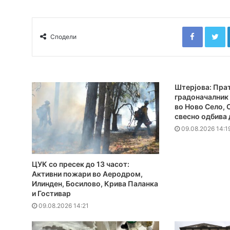
Faceboo
T
Сподели
Штерјова: Прат
градоначалник 
во Ново Село,
свесно одбива 
09.08.2026 14:1
ЦУК со пресек до 13 часот:
Активни пожари во Аеродром,
Илинден, Босилово, Крива Паланка
и Гостивар
09.08.2026 14:21