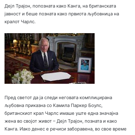
Дејл Трајон, попознатa како Канга, на британската
јавност и беше познатa како првиотa љубовница на
кралот Чарлс.
Пред светот да ја следи неговата комплицирана
љубовна приказна со Камила Паркер Боулс,
британскиот крал Чарлс имаше уште една значајна
жена во својот живот – Дејл Трајон, позната и како
Канга. Иако денес е речиси заборавена, во свое време