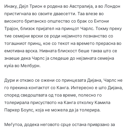
Инаку, Дејл Трион е родена во Австралија, а во Лондон
пристигнала во своите дваесетти. Таа влезе во
високото британско општество со брак со Ентони
Трајон, близок пријател на принцот Чарлс. Токму преку
тие семејни врски се роди нејзиното познанство со
тогашниот принц, кое со текот на времето прерасна во
емотивна врска. Нивната блискост беше таква што се
знаеше дека Чарлс ја следеше до нејзината семејна
куќа во Мелбурн.
Дури и откако се ожени со принцезата Дијана, Чарлс не
го прекина контактот со Канга. Интересно е што Дијана,
според сведоштвата од тоа време, полесно го
толерирала присуството на Канга отколку Камила
Паркер Боулс, која не можела да ја толерира.
Меѓутоа, додека неговото срце остана приврзано за