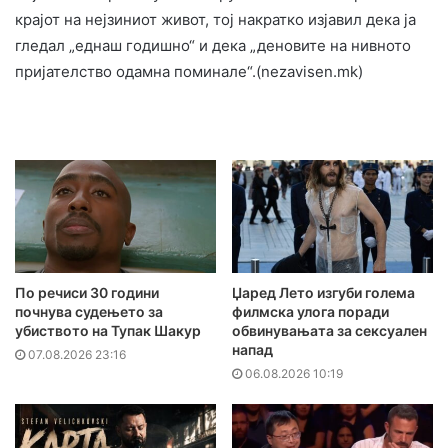
крајот на нејзиниот живот, тој накратко изјавил дека ја
гледал „еднаш годишно“ и дека „деновите на нивното
пријателство одамна поминале“.(nezavisen.mk)
По речиси 30 години
Џаред Лето изгуби голема
почнува судењето за
филмска улога поради
убиството на Тупак Шакур
обвинувањата за сексуален
напад
07.08.2026 23:16
06.08.2026 10:19