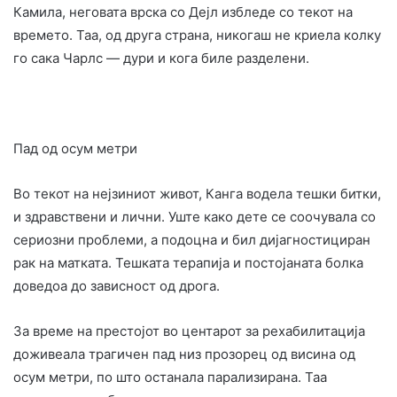
Камила, неговата врска со Дејл избледе со текот на
времето. Таа, од друга страна, никогаш не криела колку
го сака Чарлс — дури и кога биле разделени.
Пад од осум метри
Во текот на нејзиниот живот, Канга водела тешки битки,
и здравствени и лични. Уште како дете се соочувала со
сериозни проблеми, а подоцна и бил дијагностициран
рак на матката. Тешката терапија и постојаната болка
доведоа до зависност од дрога.
За време на престојот во центарот за рехабилитација
доживеала трагичен пад низ прозорец од висина од
осум метри, по што останала парализирана. Таа