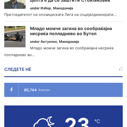
целта е да се заштити Стоиљковиќ
under
Избор
,
Македонија
Претседателот на опозициската Лига на социјалдемократи...
Младо момче загина во сообраќајна
несреќа попладнево во Бутел
under
Актуелно
,
Македонија
Младо момче загина во сообраќајна несреќа
попладнево во...
СЛЕДЕТЕ НÉ
85,744
Фанови
23
℃