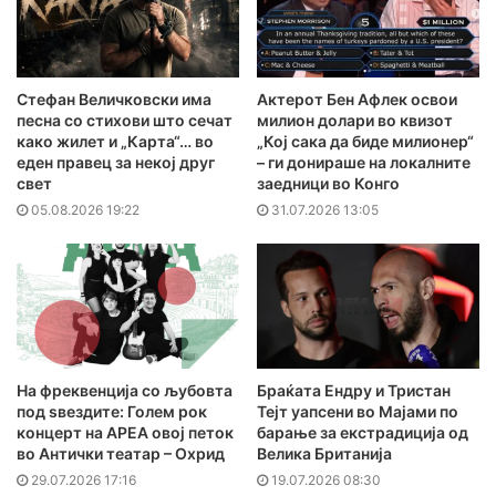
Стефан Величковски има
Актерот Бен Афлек освои
песна со стихови што сечат
милион долари во квизот
како жилет и „Карта“… во
„Кој сака да биде милионер“
еден правец за некој друг
– ги донираше на локалните
свет
заедници во Конго
05.08.2026 19:22
31.07.2026 13:05
На фреквенција со љубовта
Браќата Ендру и Тристан
под ѕвездите: Голем рок
Тејт уапсени во Мајами по
концерт на АРЕА овој петок
барање за екстрадиција од
во Антички театар – Охрид
Велика Британија
29.07.2026 17:16
19.07.2026 08:30