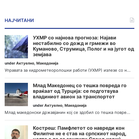
НАЈЧИТАНИ
УХМР со најнова прогноза: Најави
нестабилно со дожд и грмежи во
Куманово, Струмица, Полог и на југот од
земјава
under
Актуелно
,
Македонија
Управата за хидрометеоролошки работи (УХМР) излезе со н...
Млад Македонец со тешка повреда го
враќаат од Турција: се подготвува
владиниот авион за транспортот
under
Актуелно
,
Македонија
Млад македонски државјанин кој се здобил со тешка повре...
Костреш: Памфлетот со навреди кон
Филипче не е став на српскиот народ,