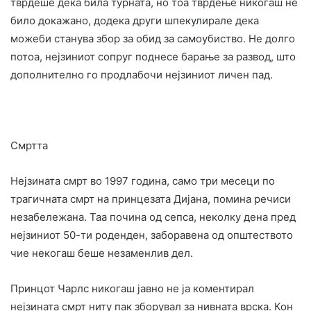
тврдеше дека била турната, но тоа тврдење никогаш не
било докажано, додека други шпекулирале дека
можеби станува збор за обид за самоубиство. Не долго
потоа, нејзиниот сопруг поднесе барање за развод, што
дополнително го продлабочи нејзиниот личен пад.
Смртта
Нејзината смрт во 1997 година, само три месеци по
трагичната смрт на принцезата Дијана, помина речиси
незабележана. Таа почина од сепса, неколку дена пред
нејзиниот 50-ти роденден, заборавена од општеството
чие некогаш беше незаменлив дел.
Принцот Чарлс никогаш јавно не ја коментирал
нејзината смрт ниту пак зборувал за нивната врска. Кон