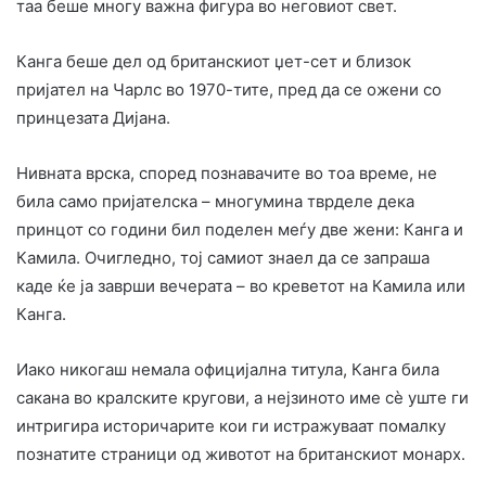
таа беше многу важна фигура во неговиот свет.
Канга беше дел од британскиот џет-сет и близок
пријател на Чарлс во 1970-тите, пред да се ожени со
принцезата Дијана.
Нивната врска, според познавачите во тоа време, не
била само пријателска – многумина тврделе дека
принцот со години бил поделен меѓу две жени: Канга и
Камила. Очигледно, тој самиот знаел да се запраша
каде ќе ја заврши вечерата – во креветот на Камила или
Канга.
Иако никогаш немала официјална титула, Канга била
сакана во кралските кругови, а нејзиното име сè уште ги
интригира историчарите кои ги истражуваат помалку
познатите страници од животот на британскиот монарх.