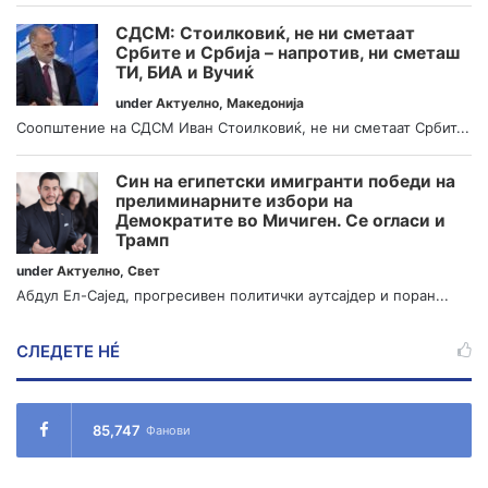
СДСМ: Стоилковиќ, не ни сметаат
Србите и Србија – напротив, ни сметаш
ТИ, БИА и Вучиќ
under
Актуелно
,
Македонија
Соопштение на СДСМ Иван Стоилковиќ, не ни сметаат Србит...
Син на египетски имигранти победи на
прелиминарните избори на
Демократите во Мичиген. Се огласи и
Трамп
under
Актуелно
,
Свет
Абдул Ел-Сајед, прогресивен политички аутсајдер и поран...
СЛЕДЕТЕ НÉ
85,747
Фанови