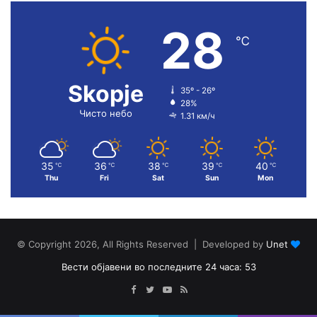
28
℃
Skopje
35º - 26º
28%
Чисто небо
1.31 км/ч
35
36
38
39
40
℃
℃
℃
℃
℃
Thu
Fri
Sat
Sun
Mon
© Copyright 2026, All Rights Reserved | Developed by
Unet
Вести објавени во последните 24 часа: 53
Facebook
Twitter
YouTube
RSS