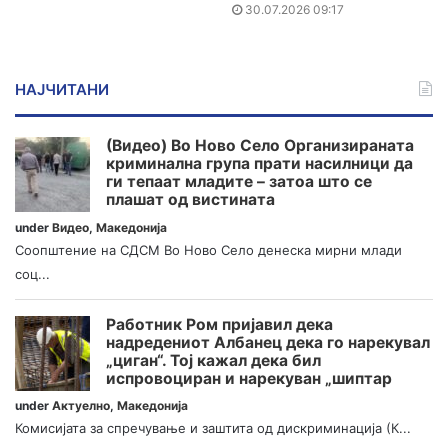
30.07.2026 09:17
НАЈЧИТАНИ
(Видео) Во Ново Село Организираната
криминална група прати насилници да
ги тепаат младите – затоа што се
плашат од вистината
under
Видео
,
Македонија
Соопштение на СДСМ Во Ново Село денеска мирни млади
соц...
Работник Ром пријавил дека
надредениот Албанец дека го нарекувал
„циган“. Тој кажал дека бил
испровоциран и нарекуван „шиптар
under
Актуелно
,
Македонија
Комисијата за спречување и заштита од дискриминација (К...