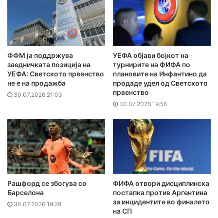
ФФМ ја поддржува
УЕФА објави бојкот на
заедничката позиција на
турнирите на ФИФА по
УЕФА: Светското првенство
плановите на Инфантино да
не е на продажба
продаде удел од Светското
првенство
30.07.2026 21:03
30.07.2026 19:56
Рашфорд се збогува со
ФИФА отвори дисциплинска
Барселона
постапка против Аргентина
за инцидентите во финалето
30.07.2026 19:28
на СП