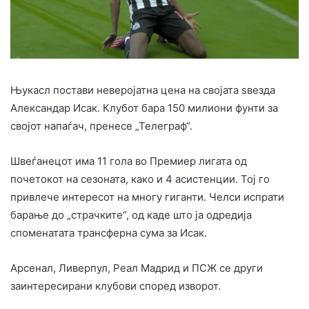
Њукасл постави неверојатна цена на својата ѕвезда
Александар Исак. Клубот бара 150 милиони фунти за
својот напаѓач, пренесе „Телеграф“.
Швеѓанецот има 11 гола во Премиер лигата од
почетокот на сезоната, како и 4 асистенции. Тој го
привлече интересот на многу гиганти. Челси испрати
барање до „страчките“, од каде што ја одредија
споменатата трансферна сума за Исак.
Арсенал, Ливерпул, Реал Мадрид и ПСЖ се други
заинтересирани клубови според изворот.