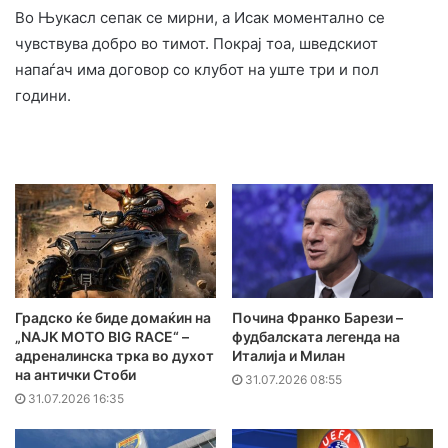
Во Њукасл сепак се мирни, а Исак моментално се
чувствува добро во тимот. Покрај тоа, шведскиот
напаѓач има договор со клубот на уште три и пол
години.
Градско ќе биде домаќин на
Почина Франко Барези –
„NAJK MOTO BIG RACE“ –
фудбалската легенда на
адреналинска трка во духот
Италија и Милан
на антички Стоби
31.07.2026 08:55
31.07.2026 16:35