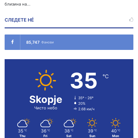
близина на...
СЛЕДЕТЕ НÉ
85,747
Фанови
35
℃
Skopje
35º - 26º
20%
Чисто небо
2.68 км/ч
35
36
38
39
40
℃
℃
℃
℃
℃
Thu
Fri
Sat
Sun
Mon