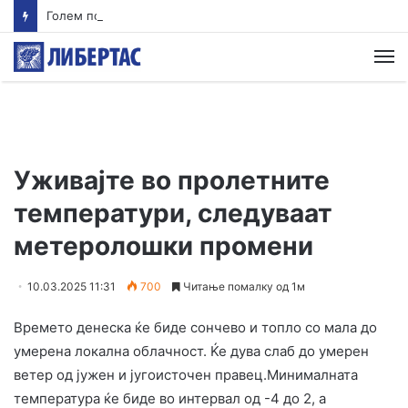
Голем пожар во плевна кај Новаци: Изгореа 800 бали сено, 600 бали слама и 3,5 тони пченица
М
Уживајте во пролетните
температури, следуваат
метеролошки промени
10.03.2025 11:31
700
Читање помалку од 1м
Времето денеска ќе биде сончево и топло со мала до
умерена локална облачност. Ќе дува слаб до умерен
ветер од јужен и југоисточен правец.Минималната
температура ќе биде во интервал од -4 до 2, а