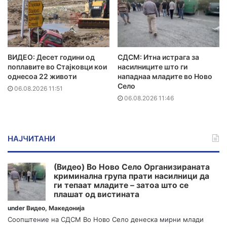
ВИДЕО: Десет години од
СДСМ: Итна истрага за
поплавите во Стајковци кои
насилниците што ги
однесоа 22 животи
нападнаа младите во Ново
Село
06.08.2026 11:51
06.08.2026 11:46
НАЈЧИТАНИ
(Видео) Во Ново Село Организираната
криминална група прати насилници да
ги тепаат младите – затоа што се
плашат од вистината
under
Видео
,
Македонија
Соопштение на СДСМ Во Ново Село денеска мирни млади