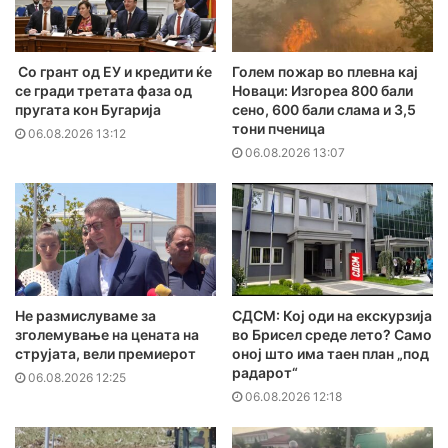
Со грант од ЕУ и кредити ќе
Голем пожар во плевна кај
се гради третата фаза од
Новаци: Изгореа 800 бали
пругата кон Бугарија
сено, 600 бали слама и 3,5
тони пченица
06.08.2026 13:12
06.08.2026 13:07
Не размислуваме за
СДСМ: Кој оди на екскурзија
зголемување на цената на
во Брисел среде лето? Само
струјата, вели премиерот
оној што има таен план „под
радарот“
06.08.2026 12:25
06.08.2026 12:18