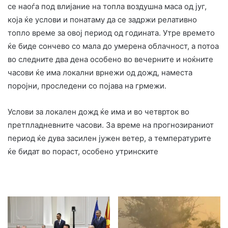
се наоѓа под влијание на топла воздушна маса од југ,
која ќе услови и понатаму да се задржи релативно
топло време за овој период од годината. Утре времето
ќе биде сончево со мала до умерена облачност, а потоа
во следните два дена особено во вечерните и ноќните
часови ќе има локални врнежи од дожд, наместа
поројни, проследени со појава на грмежи.
Услови за локален дожд ќе има и во четврток во
претпладневните часови. За време на прогнозираниот
период ќе дува засилен јужен ветер, а температурите
ќе бидат во пораст, особено утринските