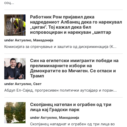
соц...
Работник Ром пријавил дека
надредениот Албанец дека го нарекувал
„циган“. Тој кажал дека бил
испровоциран и нарекуван „шиптар
under
Актуелно
,
Македонија
Комисијата за спречување и заштита од дискриминација (К...
Син на египетски имигранти победи на
прелиминарните избори на
Демократите во Мичиген. Се огласи и
Трамп
under
Актуелно
,
Свет
Абдул Ел-Сајед, прогресивен политички аутсајдер и поран...
Скопјанец натепан и ограбен од три
лица кај Градски парк
under
Актуелно
,
Македонија
Скопјанец нападнат и ограбен од три лица во