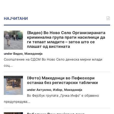
НАЈЧИТАНИ
(Видео) Во Ново Село Организираната
криминална група прати насилници да
ги тепаат младите – затоа што се
плашат од вистината
under
Видео
,
Македонија
Соопштение на СДСМ Во Ново Село денеска мирни млади
соц...
(Фото) Македонци во Пефкохори
останаа без регистарски таблички
under
Актуелно
,
Избор
,
Македонија
Во Фејсбук групата „Грчка Инфо“ е објавено
предупредува...