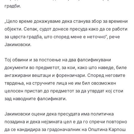
градби.
„Цело време докажуваме дека станува збор за времени
објекти. Сепак, судот донесе пресуда како да се работи
за цврста градба, што според мене е неточно“, рече
Јакимовски.
Тој обвини и за постоење на два фалсификувани
документи во предметот, за кои, како што наведе, биле
ангажирани вештаци и форензичари. Според неговите
тврдења, на стручните лица не им бил овозможен
целосен пристап до предметот за да утврдат кој стои
зад наводните фалсификати.
Јакимовски оцени дека пресудата има политичка
позадина и дека нејзината цел е да го спречи повторно
да се кандидира за градоначалник на Општина Карпош