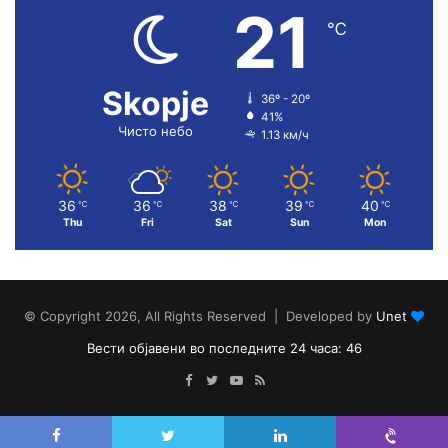
21
℃
Skopje
36º - 20º
41%
Чисто небо
1.13 км/ч
36
36
38
39
40
℃
℃
℃
℃
℃
Thu
Fri
Sat
Sun
Mon
© Copyright 2026, All Rights Reserved | Developed by
Unet
Вести објавени во последните 24 часа: 46
Facebook
Twitter
YouTube
RSS