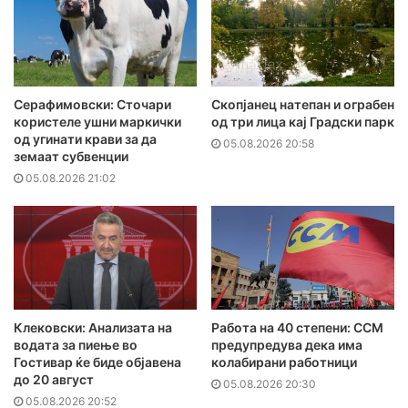
Серафимовски: Сточари
Скопјанец натепан и ограбен
користеле ушни маркички
од три лица кај Градски парк
од угинати крави за да
05.08.2026 20:58
земаат субвенции
05.08.2026 21:02
Клековски: Анализата на
Работа на 40 степени: ССМ
водата за пиење во
предупредува дека има
Гостивар ќе биде објавена
колабирани работници
до 20 август
05.08.2026 20:30
05.08.2026 20:52