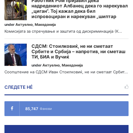
Работник Ром пријавил дека
надредениот Албанец дека го нарекувал
„циган“. Тој кажал дека бил
испровоциран и нарекуван „шиптар
under
Актуелно
,
Македонија
Комисијата за спречување и заштита од дискриминација (К...
СДСМ: Стоилковиќ, не ни сметаат
Србите и Србија – напротив, ни сметаш
ТИ, БИА и Вучиќ
under
Актуелно
,
Македонија
Соопштение на СДСМ Иван Стоилковиќ, не ни сметаат Србит...
СЛЕДЕТЕ НÉ
85,747
Фанови