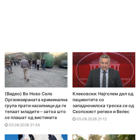
(Видео) Во Ново Село
Клековски: Најголем дел од
Организираната криминална
пациентите сo
група прати насилници да ги
западнонилска треска се од
тепаат младите – затоа што
Скопскиот регион и Велес
се плашат од вистината
05.08.2026 21:12
05.08.2026 21:34