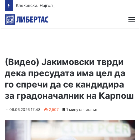
Клековски: Најголем дел од пациентите сo западнонилска треска се од Скопскиот регион и Велес
М
(Видео) Јакимовски тврди
дека пресудата има цел да
го спречи да се кандидира
за градоначалник на Карпош
09.06.2026 17:48
2,507
1 минута читање