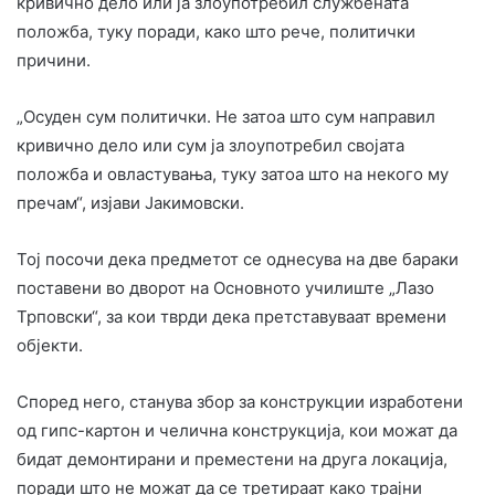
кривично дело или ја злоупотребил службената
положба, туку поради, како што рече, политички
причини.
„Осуден сум политички. Не затоа што сум направил
кривично дело или сум ја злоупотребил својата
положба и овластувања, туку затоа што на некого му
пречам“, изјави Јакимовски.
Тој посочи дека предметот се однесува на две бараки
поставени во дворот на Основното училиште „Лазо
Трповски“, за кои тврди дека претставуваат времени
објекти.
Според него, станува збор за конструкции изработени
од гипс-картон и челична конструкција, кои можат да
бидат демонтирани и преместени на друга локација,
поради што не можат да се третираат како трајни