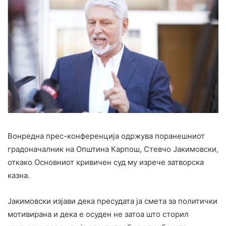
Вонредна прес-конференција одржува поранешниот
градоначалник на Општина Карпош, Стевчо Јакимовски,
откако Основниот кривичен суд му изрече затворска
казна.
Јакимовски изјави дека пресудата ја смета за политички
мотивирана и дека е осуден не затоа што сторил