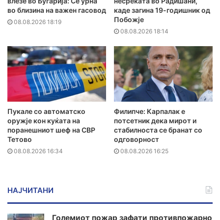
влезе во Бугарија: Се урна
несреќата во Радишани,
во близина на важен гасовод
каде загина 19-годишник од
Побожје
08.08.2026 18:19
08.08.2026 18:14
Пукале со автоматско
Филипче: Карпалак е
оружје кон куќата на
потсетник дека мирот и
поранешниот шеф на СВР
стабилноста се бранат со
Тетово
одговорност
08.08.2026 16:34
08.08.2026 16:25
НАЈЧИТАНИ
Големиот пожар зафати противпожарно