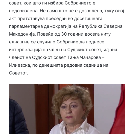
совет, кои што ги избира Собранието е
недозволена. Не само што не е дозволена, туку овој
акт претставува преседан во досегашната
парламентарна демократија на Република Северна
Македонија. Повеќе од 30 години досега ниту
еднаш не се случило Собрание да поднесе
интерпелација на член на Судскиот совет, изјави
членот на Судскиот совет Тања Чачарова –
Илиевска, по денешната редовна седница на
Советот.