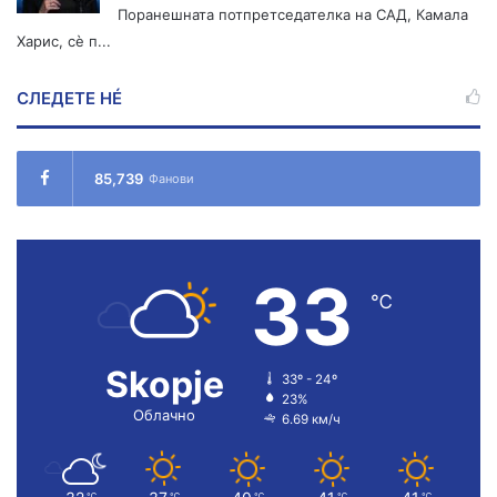
Поранешната потпретседателка на САД, Камала
Харис, сè п...
СЛЕДЕТЕ НÉ
85,739
Фанови
33
℃
Skopje
33º - 24º
23%
Облачно
6.69 км/ч
℃
℃
℃
℃
℃