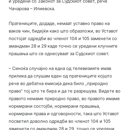
и уредени со Законот за Судскиот совет, рече
Чачарова – Илиевска.
Пратениците, додаде, немаат уставно право на
ваков чин, бидејќи како што образложи, во Уставот
постојат одредби во членот 104 и 105 заменети со
амандман 28 и 29 каде точно се уредени клучните
прашања што се однесуваат за Судскиот совет.
– Синоќа случајно на една од телевизиите имав
прилика да слушам еден од пратениците којшто
рече во дебатна емисија дека било „природно
право“ тој што те бира и да те разрешува. Видете во
правото немаме природно право, во правото имаме
нормирани состојби, нормирани прашања,
нормирани права и одговорности, така што Уставот
посветил доволно одредби во членот 104 и 105
заменети со амандман 28 и 29, точно се уредени