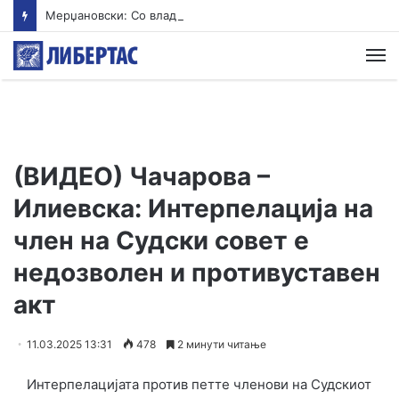
Мерџановски: Со владин авион во Скопје транспортиран пациент повреден на одмор во Турција
М
(ВИДЕО) Чачарова –
Илиевска: Интерпелација на
член на Судски совет е
недозволен и противуставен
акт
11.03.2025 13:31
478
2 минути читање
Интерпелацијата против петте членови на Судскиот