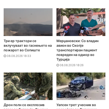
Три ер трактори се
Мерџановски: Со владин
вклучуваат во гаснењето на
авион во Скопје
пожарот во Сопиште
транспортиран пациент
повреден на одмор во
08.08.2026 18:33
Турција
08.08.2026 18:26
Дрон полн со експлозив
Уапсен трет учесник во