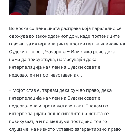
Во врска со денешната расправа која паралелно се
одржува во законодавниот дом, каде пратениците
гласаат за интерпелациите против петте членови на
Судскиот совет, Чачарова – Илиевска рече дека
нема да присуствува, нагласувајќи дека
интерпелација на член на Судски совет е
недозволен и противуставен акт.
– Мојот став е, тврдам дека сум во право, дека
интерпелација на член на Судски совет е
недозволена и противуставен акт. Гледам во
интерпелацијата подносителите на истата се
повикуваат, а и по медиуми постојано тоа го
слушаме, на нивното уставно загарантирано право