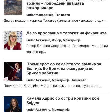
возило – повредени двајцата
пожарникари
under
Македонија
,
Топ вести
Двајца пожарникари од Територијалната противпожарна еди...
Да го прославиме талогот на фекалиите
under
Актуелно
,
Избор
,
Македонија
Автор Биљана Секуловска Премиерот Мицкоски
кога се пр...
Премиерот со семејството замина за
Белгија. Во Бриж на екскурзија во
Брисел работно
under
Актуелно
,
Македонија
,
Топ вести
Премиерот, Христијан Мицкоски, замина на најавуваната е...
Камала Харис со остри критики кон
Бајден
under
Актуелно
,
Македонија