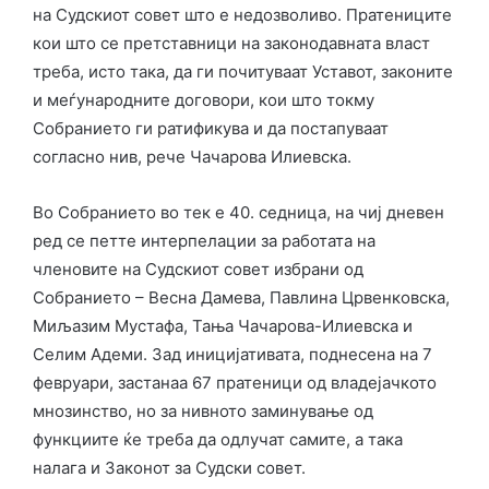
на Судскиот совет што е недозволиво. Пратениците
кои што се претставници на законодавната власт
треба, исто така, да ги почитуваат Уставот, законите
и меѓународните договори, кои што токму
Собранието ги ратификува и да постапуваат
согласно нив, рече Чачарова Илиевска.
Во Собранието во тек е 40. седница, на чиј дневен
ред се петте интерпелации за работата на
членовите на Судскиот совет избрани од
Собранието – Весна Дамева, Павлина Црвенковска,
Миљазим Мустафа, Тања Чачарова-Илиевска и
Селим Адеми. Зад иницијативата, поднесена на 7
февруари, застанаа 67 пратеници од владејачкото
мнозинство, но за нивното заминување од
функциите ќе треба да одлучат самите, а така
налага и Законот за Судски совет.