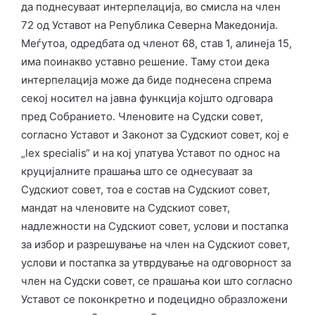
да поднесуваат интерпелација, во смисла на член
72 од Уставот на Република Северна Македонија.
Меѓутоа, одредбата од членот 68, став 1, алинеја 15,
има поинакво уставно решение. Таму стои дека
интерпелација може да биде поднесена спрема
секој носител на јавна функција којшто одговара
пред Собранието. Членовите на Судски совет,
согласно Уставот и Законот за Судскиот совет, кој е
„lex specialis“ и на кој упатува Уставот по однос на
круцијалните прашања што се однесуваат за
Судскиот совет, тоа е состав на Судскиот совет,
мандат на членовите на Судскиот совет,
надлежности на Судскиот совет, услови и постапка
за избор и разрешување на член на Судскиот совет,
услови и постапка за утврдување на одговорност за
член на Судски совет, се прашања кои што согласно
Уставот се поконкретно и подецидно образложени