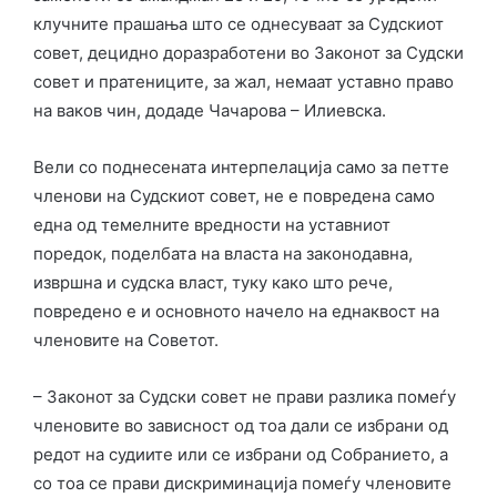
клучните прашања што се однесуваат за Судскиот
совет, децидно доразработени во Законот за Судски
совет и пратениците, за жал, немаат уставно право
на ваков чин, додаде Чачарова – Илиевска.
Вели со поднесената интерпелација само за петте
членови на Судскиот совет, не е повредена само
една од темелните вредности на уставниот
поредок, поделбата на власта на законодавна,
извршна и судска власт, туку како што рече,
повредено е и основното начело на еднаквост на
членовите на Советот.
– Законот за Судски совет не прави разлика помеѓу
членовите во зависност од тоа дали се избрани од
редот на судиите или се избрани од Собранието, а
со тоа се прави дискриминација помеѓу членовите