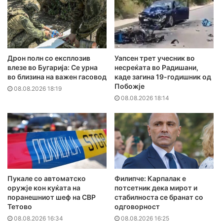
Дрон полн со експлозив
Уапсен трет учесник во
влезе во Бугарија: Се урна
несреќата во Радишани,
во близина на важен гасовод
каде загина 19-годишник од
Побожје
08.08.2026 18:19
08.08.2026 18:14
Пукале со автоматско
Филипче: Карпалак е
оружје кон куќата на
потсетник дека мирот и
поранешниот шеф на СВР
стабилноста се бранат со
Тетово
одговорност
08.08.2026 16:34
08.08.2026 16:25