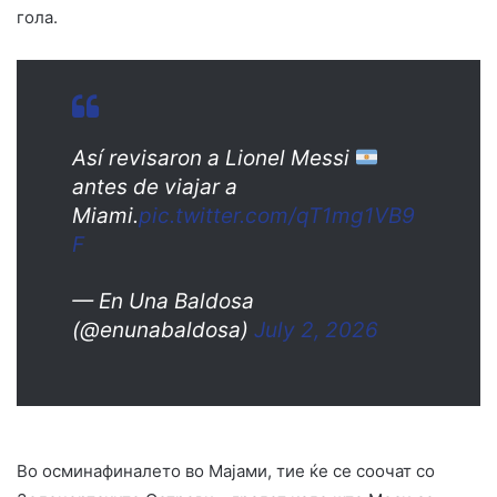
гола.
Así revisaron a Lionel Messi
antes de viajar a
Miami.
pic.twitter.com/qT1mg1VB9
F
— En Una Baldosa
(@enunabaldosa)
July 2, 2026
Во осминафиналето во Мајами, тие ќе се соочат со