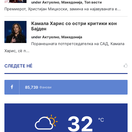
under
Актуелно
,
Македонија
,
Топ вести
Премиерот, Христијан Мицкоски, замина на најавуваната е...
Камала Харис со остри критики кон
Бајден
under
Актуелно
,
Македонија
Поранешната потпретседателка на САД, Камала
Харис, сè п...
СЛЕДЕТЕ НÉ
85,739
Фанови
32
℃