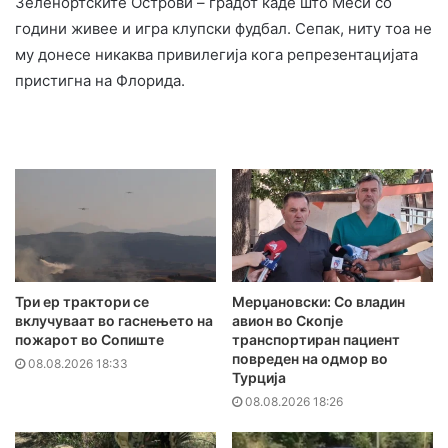
Зеленортските Острови – градот каде што Меси со
години живее и игра клупски фудбал. Сепак, ниту тоа не
му донесе никаква привилегија кога репрезентацијата
пристигна на Флорида.
Три ер трактори се
Мерџановски: Со владин
вклучуваат во гаснењето на
авион во Скопје
пожарот во Сопиште
транспортиран пациент
повреден на одмор во
08.08.2026 18:33
Турција
08.08.2026 18:26