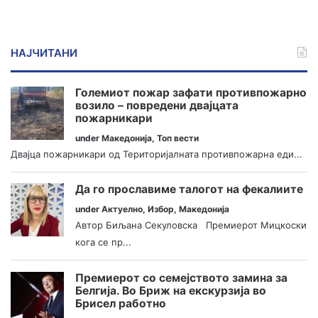
НАЈЧИТАНИ
Големиот пожар зафати противпожарно
возило – повредени двајцата
пожарникари
under
Македонија
,
Топ вести
Двајца пожарникари од Територијалната противпожарна еди...
Да го прославиме талогот на фекалиите
under
Актуелно
,
Избор
,
Македонија
Автор Биљана Секуловска Премиерот Мицкоски
кога се пр...
Премиерот со семејството замина за
Белгија. Во Бриж на екскурзија во
Брисел работно