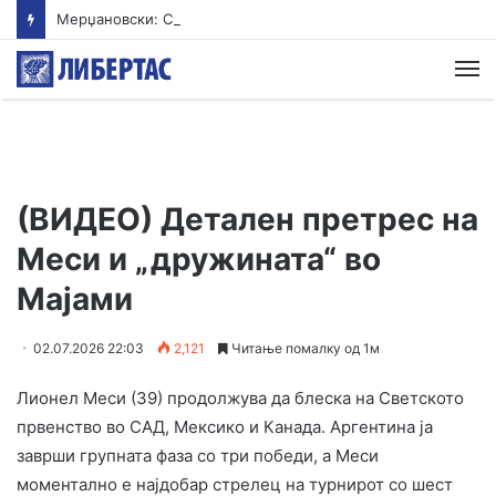
Мерџановски: Со владин авион во Скопје транспортиран пациент повреден на одмор во Турција
М
(ВИДЕО) Детален претрес на
Меси и „дружината“ во
Мајами
02.07.2026 22:03
2,121
Читање помалку од 1м
Лионел Меси (39) продолжува да блеска на Светското
првенство во САД, Мексико и Канада. Аргентина ја
заврши групната фаза со три победи, а Меси
моментално е најдобар стрелец на турнирот со шест