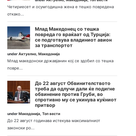
Четириесет и осумгодишна жена е тешко повредена
откако...
Млад Македонец со тешка
повреда го враќаат од Турција:
се подготвува владиниот авион
за транспортот
under
Актуелно
,
Македонија
Млад македонски државјанин кој се здобил со тешка
повре...
До 22 август Обвинителството
треба да одлучи дали ќе подигне
обвинение против Груби, во
спротивно му се укинува куќниот
притвор
under
Македонија
,
Топ вести
До 22 август годинава истекува максималниот
законски ро...