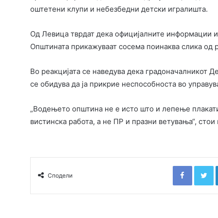
оштетени клупи и небезбедни детски игралишта.
Од Левица тврдат дека официјалните информации и
Општината прикажуваат сосема поинаква слика од р
Во реакцијата се наведува дека градоначалникот Де
се обидува да ја прикрие неспособноста во управу
„Водењето општина не е исто што и лепење плакати
вистинска работа, а не ПР и празни ветувања“, стои
Faceboo
T
Сподели