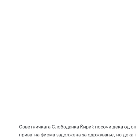
Советничката Слободанка Ќириќ посочи дека од оп
приватна фирма задолжена за одржување, но дека г