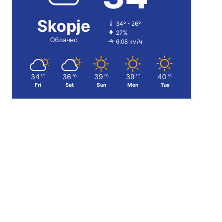
Skopje
34º - 26º
27%
Облачно
6.08 км/ч
34
36
39
39
40
℃
℃
℃
℃
℃
Fri
Sat
Sun
Mon
Tue