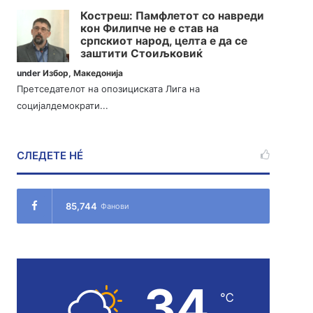
Костреш: Памфлетот со навреди
кон Филипче не е став на
српскиот народ, целта е да се
заштити Стоиљковиќ
under
Избор
,
Македонија
Претседателот на опозициската Лига на
социјалдемократи...
СЛЕДЕТЕ НÉ
85,744
Фанови
34
℃