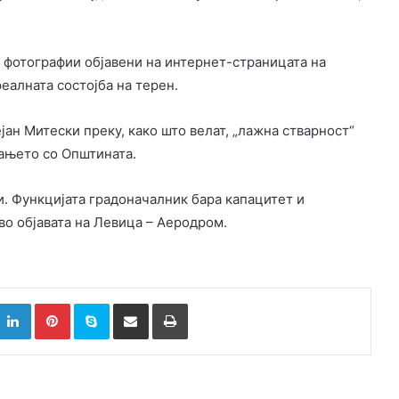
 фотографии објавени на интернет-страницата на
еалната состојба на терен.
јан Митески преку, како што велат, „лажна стварност“
вањето со Општината.
. Функцијата градоначалник бара капацитет и
 во објавата на Левица – Аеродром.
k
witter
LinkedIn
Pinterest
Skype
Сподели преку Е-маил
Испринтај