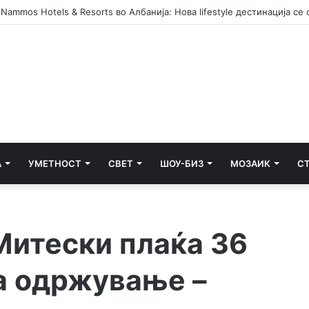
А
УМЕТНОСТ
СВЕТ
ШОУ-БИЗ
МОЗАИК
С
Митески плаќа 36
а одржување –