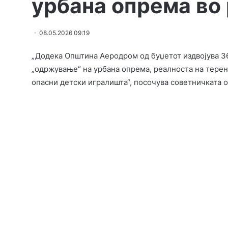
урбана опрема во
08.05.2026 09:19
„Додека Општина Аеродром од буџетот издвојува 36
„одржување“ на урбана опрема, реалноста на терен
опасни детски игралишта“, посочува советничката 