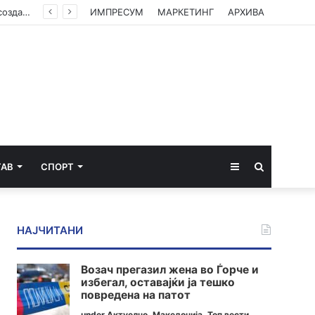
Green Coast го носи Nammos Hotels & Resorts во Албанија: Нова lifestyle дестинација се создава на албанската ривиера
ИМПРЕСУМ
МАРКЕТИНГ
АРХИВА
Sidebar
Пребарај
ТАВ
СПОРТ
за
НАЈЧИТАНИ
Возач прегазил жена во Ѓорче и
избегал, оставајќи ја тешко
повредена на патот
under
Актуелно
,
Македонија
,
Топ вести