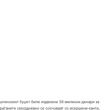
штинскиот буџет биле издвоени 36 милиони денари за
раѓаните секојдневно се соочуваат со искршени канти,