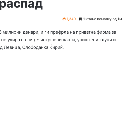
 распад
1,349
Читање помалку од 1м
 милиони денари, и ги префрла на приватна фирма за
 нè удира во лице: искршени канти, уништени клупи и
од Левица, Слободанка Ќириќ.