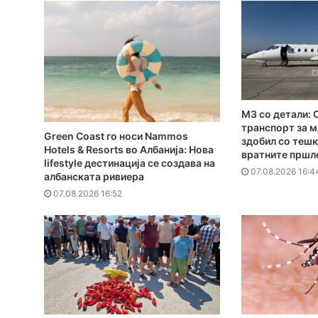
MЗ со детали: 
транспорт за м
Green Coast го носи Nammos
здобил со тешк
Hotels & Resorts во Албанија: Нова
вратните пршл
lifestyle дестинација се создава на
07.08.2026 16:4
албанската ривиера
07.08.2026 16:52