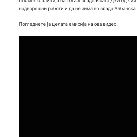
откаже коалиција на тогаш владеачката ДУИ од чии
надворешни работи и да не зима во влада Албанска 
Погледнете ја целата емисија на ова видео.