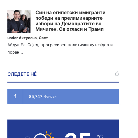
Син на египетски имигранти
победи на прелиминарните
избори на Демократите во
Мичиген. Се огласи и Трамп
under
Актуелно
,
Свет
Абдул Ел-Сајед, прогресивен политички аутсајдер и
поран...
СЛЕДЕТЕ НÉ
85,747
Фанови
℃