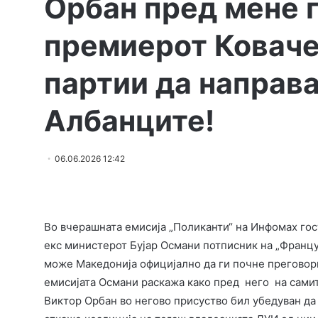
Орбан пред мене 
премиерот Коваче
партии да направа
Албанците!
06.06.2026 12:42
Во вчерашната емисија „Поликанти“ на Инфомах го
екс министерот Бујар Османи потписник на „Францус
може Македонија официјално да ги почне преговори
емисијата Османи раскажа како пред него на сам
Виктор Орбан во негово присуство бил убедуван да