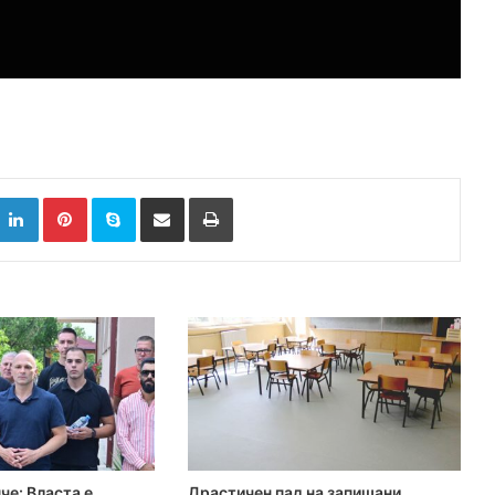
k
witter
LinkedIn
Pinterest
Skype
Сподели преку Е-маил
Испринтај
е: Власта е
Драстичен пад на запишани