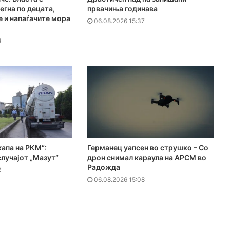
егна по децата,
првачиња годинава
 и напаѓачите мора
06.08.2026 15:37
4
апа на РКМ“:
Германец уапсен во струшко – Со
лучајот „Мазут“
дрон снимал караула на АРСМ во
Радожда
2
06.08.2026 15:08