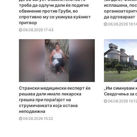
треба да одлучи дали ќе подигне
исплашена, пос
обвинение против Груби, во
организаторите
спротивно му се укинува куќниот
да одговараат
притвор
06.08.2026 16:1
06.08.2026 17:43
Странски медицински експерт ќе
„Им симнувам к
решава дали имало лекарска
Сведочења за с
грешка при пораѓајот на
06.08.2026 15:1
струмичанката која остана
неподвижна
06.08.2026 15:22