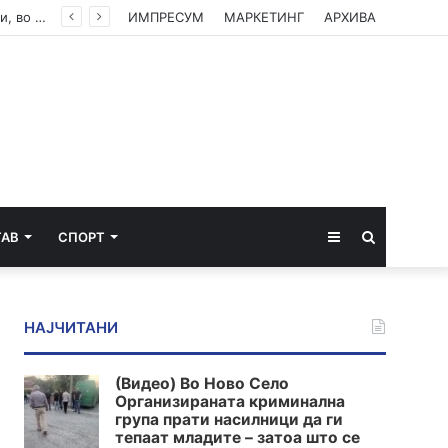
До 22 август Обвинителството треба да одлучи дали ќе подигне обвинение против Груби, во спротивно му се укинува куќниот притвор
ИМПРЕСУМ
МАРКЕТИНГ
АРХИВА
Sidebar
Пребарај
ТАВ
СПОРТ
за
НАЈЧИТАНИ
(Видео) Во Ново Село
Организираната криминална
група прати насилници да ги
тепаат младите – затоа што се