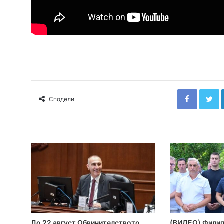
Faceboo
T
Сподели
До 22 август Обвинителството
(ВИДЕО) Филипч