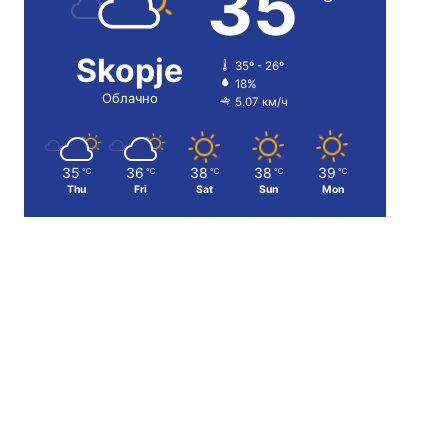
35
Skopje
35º - 26º
18%
Облачно
5.07 км/ч
35
36
38
38
39
℃
℃
℃
℃
℃
Thu
Fri
Sat
Sun
Mon