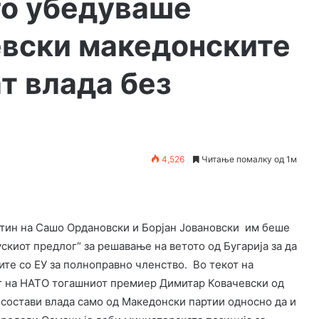
го убедуваше
вски македонските
т влада без
4,526
Читање помалку од 1м
стин на Сашо Ордановски и Борјан Јовановски им беше
киот предлог“ за решавање на ветото од Бугарија за да
те со ЕУ за полноправно членство. Во текот на
ит на НАТО тогашниот премиер Димитар Ковачевски од
 состави влада само од Македонски партии односно да и