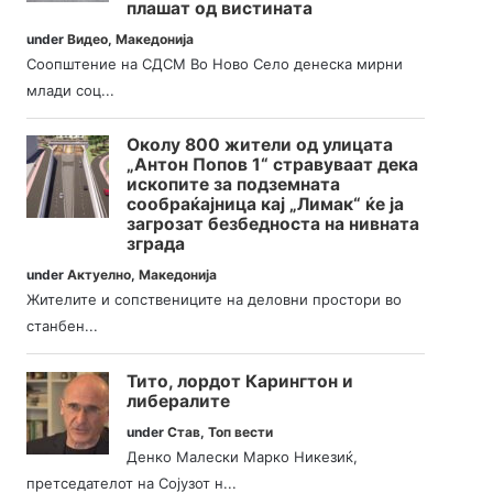
плашат од вистината
under
Видео
,
Македонија
Соопштение на СДСМ Во Ново Село денеска мирни
млади соц...
Околу 800 жители од улицата
„Антон Попов 1“ стравуваат дека
ископите за подземната
сообраќајница кај „Лимак“ ќе ја
загрозат безбедноста на нивната
зграда
under
Актуелно
,
Македонија
Жителите и сопствениците на деловни простори во
станбен...
Тито, лордот Карингтон и
либералите
under
Став
,
Топ вести
Денко Малески Марко Никезиќ,
претседателот на Сојузот н...