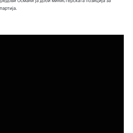
 редови Османи ја доби министерската позиција за
партија.