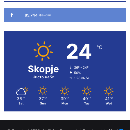
85,744
Фанови
24
℃
Skopje
36º - 24º
50%
Чисто небо
1.28 км/ч
36
37
39
40
41
℃
℃
℃
℃
℃
Sat
Sun
Mon
Tue
Wed