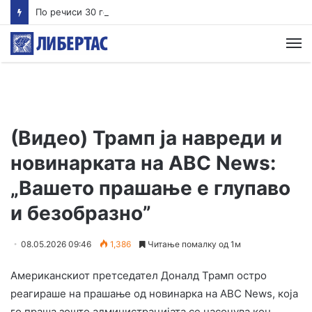
По речиси 30 години почнува судењето за убиството на Тупак Шакур
М
(Видео) Трамп ја навреди и
новинарката на ABC News:
„Вашето прашање е глупаво
и безобразно”
08.05.2026 09:46
1,386
Читање помалку од 1м
Американскиот претседател Доналд Трамп остро
реагираше на прашање од новинарка на ABC News, која
го праша зошто администрацијата се насочува кон