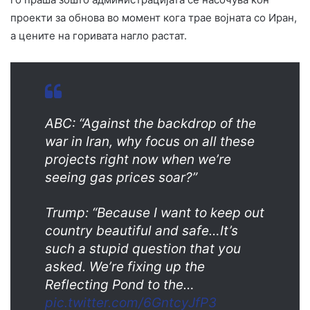
проекти за обнова во момент кога трае војната со Иран,
а цените на горивата нагло растат.
ABC: “Against the backdrop of the
war in Iran, why focus on all these
projects right now when we’re
seeing gas prices soar?”
Trump: “Because I want to keep out
country beautiful and safe…It’s
such a stupid question that you
asked. We’re fixing up the
Reflecting Pond to the…
pic.twitter.com/6GntcyJfP3