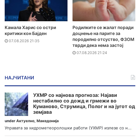
Камала Харис со остри
Родилките се жалат поради
критики кон Бајден
доцнење на парите за
породилно отсуство, ФЗОМ
07.08.2026 21:35
тврди дека нема застој
07.08.2026 21:24
НАЈЧИТАНИ
УХМР со најнова прогноза: Најави
нестабилно со дожд и грмежи во
Куманово, Струмица, Полог и на југот од
земјава
under
Актуелно
,
Македонија
Управата за хидрометеоролошки работи (УХМР) излезе со н...