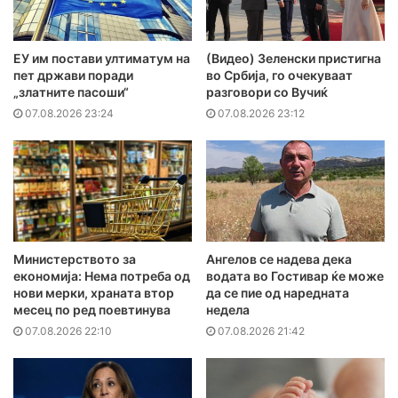
ЕУ им постави ултиматум на
(Видео) Зеленски пристигна
пет држави поради
во Србија, го очекуваат
„златните пасоши“
разговори со Вучиќ
07.08.2026 23:24
07.08.2026 23:12
Министерството за
Ангелов се надева дека
економија: Нема потреба од
водата во Гостивар ќе може
нови мерки, храната втор
да се пие од наредната
месец по ред поевтинува
недела
07.08.2026 22:10
07.08.2026 21:42