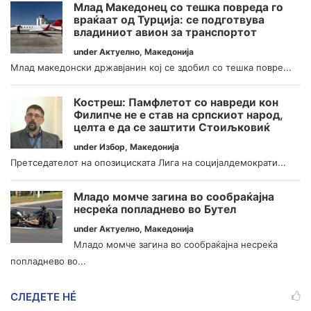
Млад Македонец со тешка повреда го
враќаат од Турција: се подготвува
владиниот авион за транспортот
under
Актуелно
,
Македонија
Млад македонски државјанин кој се здобил со тешка повре...
Костреш: Памфлетот со навреди кон
Филипче не е став на српскиот народ,
целта е да се заштити Стоиљковиќ
under
Избор
,
Македонија
Претседателот на опозициската Лига на социјалдемократи...
Младо момче загина во сообраќајна
несреќа попладнево во Бутел
under
Актуелно
,
Македонија
Младо момче загина во сообраќајна несреќа
попладнево во...
СЛЕДЕТЕ НÉ