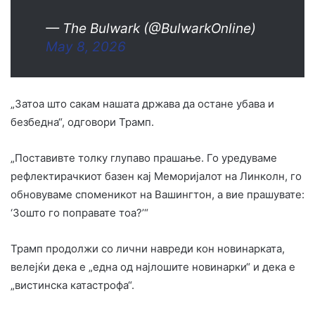
— The Bulwark (@BulwarkOnline)
May 8, 2026
„Затоа што сакам нашата држава да остане убава и
безбедна“, одговори Трамп.
„Поставивте толку глупаво прашање. Го уредуваме
рефлектирачкиот базен кај Меморијалот на Линколн, го
обновуваме споменикот на Вашингтон, а вие прашувате:
‘Зошто го поправате тоа?’“
Трамп продолжи со лични навреди кон новинарката,
велејќи дека е „една од најлошите новинарки“ и дека е
„вистинска катастрофа“.