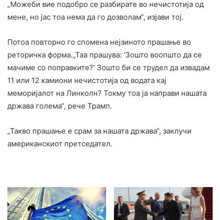
„Можеби вие подобро се разбирате во нечистотија од
мене, но јас тоа нема да го дозволам“, изјави тој.
Потоа повторно го спомена нејзиното прашање во
реторичка форма.„Таа прашува: ‘Зошто воопшто да се
мачиме со поправките?’ Зошто би се трудел да извадам
11 или 12 камиони нечистотија од водата кај
меморијалот на Линколн? Токму тоа ја направи нашата
држава голема“, рече Трамп.
„Такво прашање е срам за нашата држава“, заклучи
американскиот претседател.