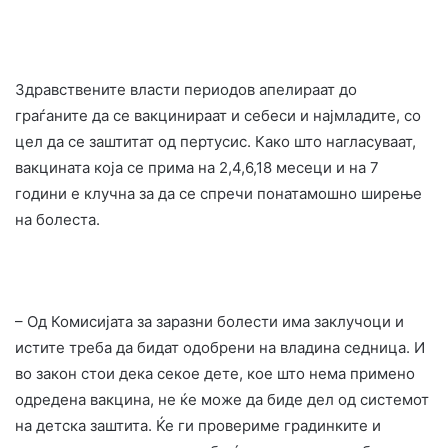
Здравствените власти периодов апелираат до
граѓаните да се вакцинираат и себеси и најмладите, со
цел да се заштитат од пертусис. Како што нагласуваат,
вакцината која се прима на 2,4,6,18 месеци и на 7
години е клучна за да се спречи понатамошно ширење
на болеста.
– Од Комисијата за заразни болести има заклучоци и
истите треба да бидат одобрени на владина седница. И
во закон стои дека секое дете, кое што нема примено
одредена вакцина, не ќе може да биде дел од системот
на детска заштита. Ќе ги провериме градинките и