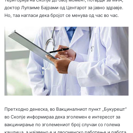
доктор Лулзиме Бајрами од Центарот за јавно здравје.
Но, таа нагласи дека бројот се менува од час во час.
Претходно денеска, во Вакциналниот пункт „Букурешт“
во Скопје информираа дека зголемен е интересот за
вакцинирање по зголемениот број случаи со голема
кашлица, а најавено е и двосменско работење и работа