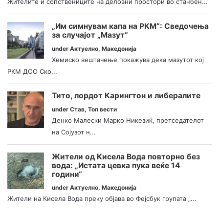
Жителите и сопствениците на деловни простори во станбен...
„Им симнувам капа на РКМ“: Сведочења
за случајот „Мазут“
under
Актуелно
,
Македонија
Хемиско вештачење покажува дека мазутот кој
РКМ ДОО Ско...
Тито, лордот Карингтон и либералите
under
Став
,
Топ вести
Денко Малески Марко Никезиќ, претседателот
на Сојузот н...
Жители од Кисела Вода повторно без
вода: „Истата цевка пука веќе 14
години“
under
Актуелно
,
Македонија
Жители на Кисела Вода преку објава во Фејсбук групата „...