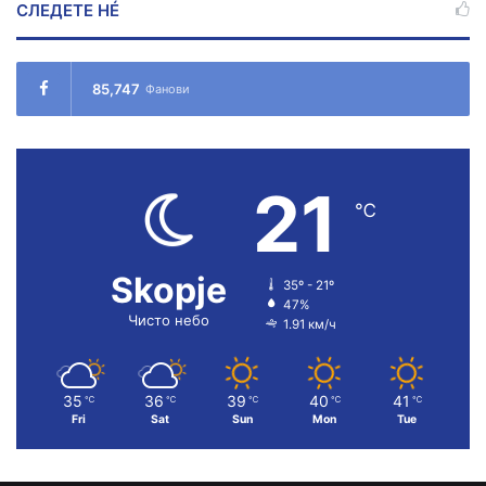
СЛЕДЕТЕ НÉ
85,747
Фанови
21
℃
Skopje
35º - 21º
47%
Чисто небо
1.91 км/ч
35
36
39
40
41
℃
℃
℃
℃
℃
Fri
Sat
Sun
Mon
Tue