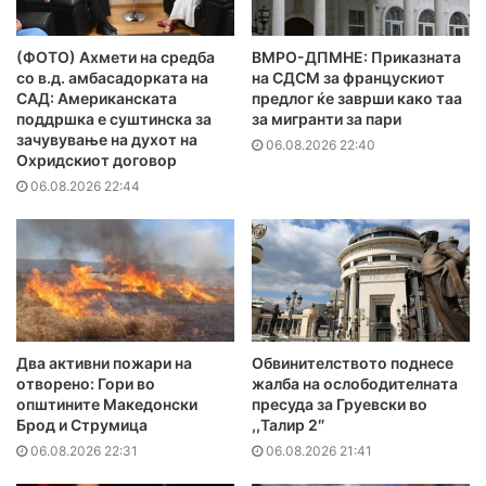
(ФОТО) Ахмети на средба
ВМРО-ДПМНЕ: Приказната
со в.д. амбасадорката на
на СДСМ за францускиот
САД: Американската
предлог ќе заврши како таа
поддршка е суштинска за
за мигранти за пари
зачувување на духот на
06.08.2026 22:40
Охридскиот договор
06.08.2026 22:44
Два активни пожари на
Обвинителството поднесе
отворено: Гори во
жалба на ослободителната
општините Македонски
пресуда за Груевски во
Брод и Струмица
,,Талир 2″
06.08.2026 22:31
06.08.2026 21:41