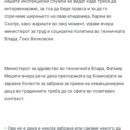
нашите инспекциски служби ќе видат каде треба да
интервенираме, за тоа да биде пракса и за да го
спречиме ширењето на оваа епидемија, барем во
Скопје, како жариште во овој момент, изјави вчера
министерот за труд и социјална политика во техничката
Влада, Ѓоко Велковски.
Министерот за здравство во техничката Влада, Фатмир
Меџити вчера рече дека препораката од Комисијата за
заразни болести за забрана за прием на невакцинирани
деца во градинките треба да се сфати во позитивен
контекст.
– Ова не е дека е некоја забрана или сакаме некого да