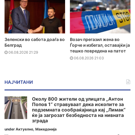
Зеленски во сабота доаѓа во
Возач прегазил жена во
Белград
Ѓорче и избегал, оставајќи ја
тешко повредена на патот
06.08.2026 21:29
06.08.2026 21:03
НАЈЧИТАНИ
Околу 800 жители од улицата „Антон
Попов 1“ стравуваат дека ископите за
подземната сообраќајница кај „Лимак“
ќе ја загрозат безбедноста на нивната
зграда
under
Актуелно
,
Македонија