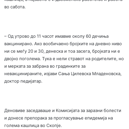
во сабота.
– Од утрово до 11 часот имавме околу 60 дечиња
вакцинирано. Ако вообичаено бројките на дневно ниво
ни се меѓу 20 и 30, денеска и тоа засега, бројката ни е
двојно поголема. Тука е нели стравот на родителите, но
и мерката за забрана во градинките за
невакцинираните, изјави Сања Цилевска Младеновска,
доктор педијатар.
Деновиве заседаваше и Комисијата за заразни болести
и донесе препорака за прогласување епидемија на
голема кашлица во Скопје.