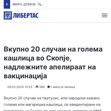
ВМРО-ДПМНЕ: Приказната на СДСМ за францускиот предлог ќе заврши како таа за мигранти за пари
М
Вкупно 20 случаи на голема
кашлица во Скопје,
надлежните апелираат на
вакцинација
09.02.2024 15:33
389
1 минута читање
Вкупно 20 случаи на пертусис, или народски кажано
голема или магарешка кашлица, се евидентирани на
територија на Скопје до овој момент, потврди за МИА,