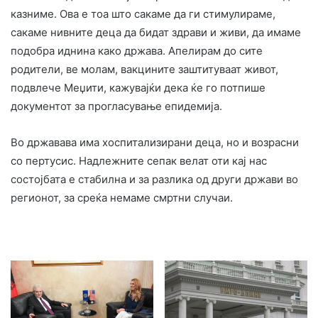
казниме. Ова е тоа што сакаме да ги стимулираме,
сакаме нивните деца да бидат здрави и живи, да имаме
подобра иднина како држава. Апелирам до сите
родители, ве молам, вакцините заштитуваат живот,
подвлече Меџити, кажувајќи дека ќе го потпише
документот за прогласување епидемија.
Во државава има хоспитализирани деца, но и возрасни
со пертусис. Надлежните сепак велат оти кај нас
состојбата е стабилна и за разлика од други држави во
регионот, за среќа немаме смртни случаи.