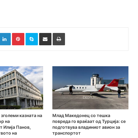
k
witter
LinkedIn
Pinterest
Skype
Сподели преку Е-маил
Испринтај
 зголеми казната на
Млад Македонец со тешка
ор на
повреда го враќаат од Турција: се
 Илија Панов,
подготвува владиниот авион за
твото на
транспортот