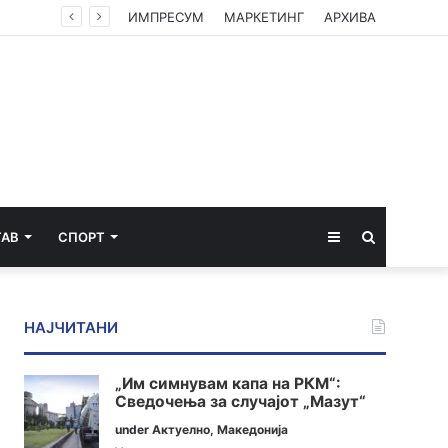
Апелација му ја зголеми казната на 20 години затвор на кавадарчанецот Илија Панов, осуден за убиството на партнерката
ИМПРЕСУМ
МАРКЕТИНГ
АРХИВА
Sidebar
Пребарај
ТАВ
СПОРТ
за
НАЈЧИТАНИ
„Им симнувам капа на РКМ“:
Сведочења за случајот „Мазут“
under
Актуелно
,
Македонија