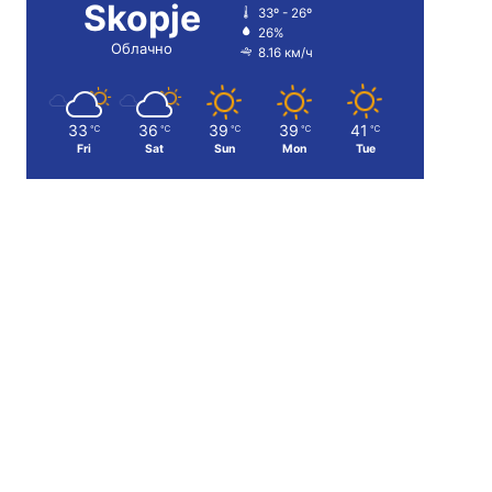
Skopje
33º - 26º
26%
Облачно
8.16 км/ч
33
36
39
39
41
℃
℃
℃
℃
℃
Fri
Sat
Sun
Mon
Tue