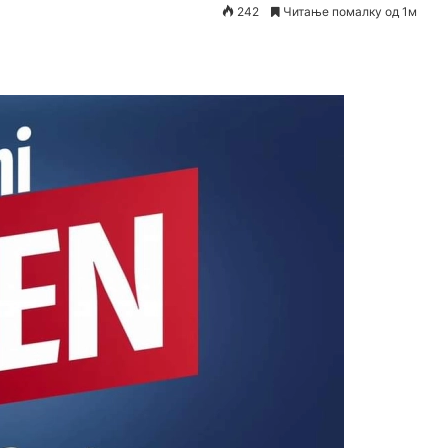
242
Читање помалку од 1м