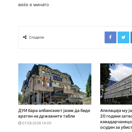
веќе е минато
Faceboo
T
Сподели
ДУИ бара албанскиот јазик да биде
Апелација му ја
вратен на државните табли
20 години затв
кавадарчанецот
07.08.2026 14:00
осуден за убис