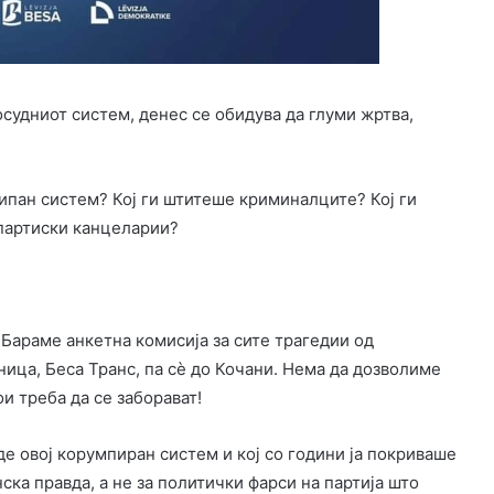
судниот систем, денес се обидува да глуми жртва,
асипан систем? Кој ги штитеше криминалците? Кој ги
 партиски канцеларии?
 Бараме анкетна комисија за сите трагедии од
ица, Беса Транс, па сè до Кочани. Нема да дозволиме
и треба да се заборават!
де овој корумпиран систем и кој со години ја покриваше
ска правда, а не за политички фарси на партија што