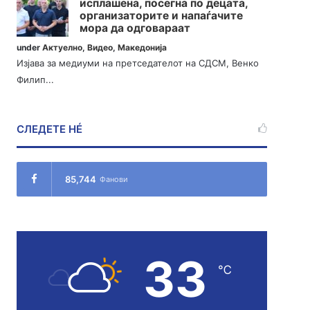
исплашена, посегна по децата,
организаторите и напаѓачите
мора да одговараат
under
Актуелно
,
Видео
,
Македонија
Изјава за медиуми на претседателот на СДСМ, Венко
Филип...
СЛЕДЕТЕ НÉ
85,744
Фанови
33
℃