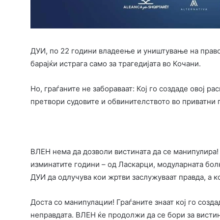
ДУИ, по 22 години владеење и уништување на право
барајќи истрага само за трагедијата во Кочани.
Но, граѓаните не забораваат: Кој го создаде овој р
претвори судовите и обвинителството во приватни
ВЛЕН нема да дозволи вистината да се манипулира!
изминатите години – од Ласкарци, модуларната болн
ДУИ да одлучува кои жртви заслужуваат правда, а ко
Доста со манипулации! Граѓаните знаат кој го созда
неправдата. ВЛЕН ќе продолжи да се бори за вистин