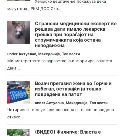
Хемиско вештачење покажува дека
мазутот кој РКМ ДОО Ско...
Странски медицински експерт ќе
решава дали имало лекарска
грешка при пораѓајот на
струмичанката која остана
неподвижна
under
Актуелно
,
Македонија
,
Топ вести
Министерството за здравство ја информира јавноста
дека...
Возач прегазил жена во Ѓорче и
избегал, оставајќи ја тешко
повредена на патот
under
Актуелно
,
Македонија
,
Топ вести
Четириесет и осумгодишна жена е тешко повредена
откако...
(ВИДЕО) Филипче: Власта е