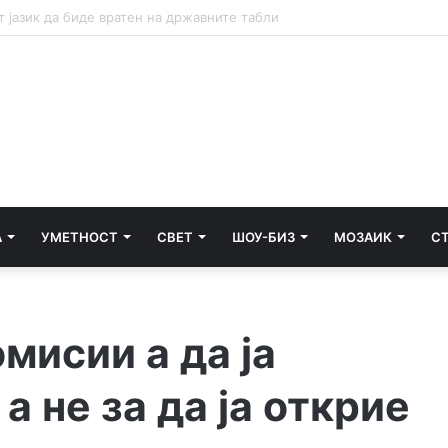
А
УМЕТНОСТ
СВЕТ
ШОУ-БИЗ
МОЗАИК
С
мисии а да ја
а не за да ја открие