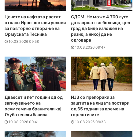
Цените на нафтата растат
СДСМ: Не може 4.700 луѓе
откако Иран постави услови
да завршат во болница, цел
за повторно отворање на
град да биде изложен на
Ормуската Теснина
ризик, а никој да не
одговара
10.08.2026 09:58
10.08.2026 09:47
Дваесет и пет години од од
ИЈЗ со препораки за
загинувањето на
заштита на лицата постари
осумтемина бранители кај
од 65 години за време на
Љуботенски бачила
горештините
10.08.2026 09:41
10.08.2026 09:33