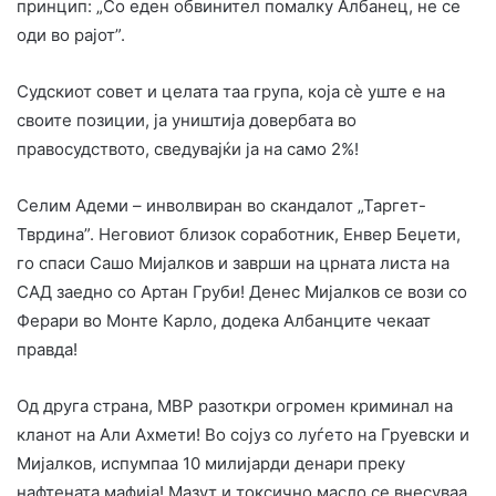
принцип: „Со еден обвинител помалку Албанец, не се
оди во рајот”.
Судскиот совет и целата таа група, која сѐ уште е на
своите позиции, ја уништија довербата во
правосудството, сведувајќи ја на само 2%!
Селим Адеми – инволвиран во скандалот „Таргет-
Тврдина”. Неговиот близок соработник, Енвер Беџети,
го спаси Сашо Мијалков и заврши на црната листа на
САД заедно со Артан Груби! Денес Мијалков се вози со
Ферари во Монте Карло, додека Албанците чекаат
правда!
Од друга страна, МВР разоткри огромен криминал на
кланот на Али Ахмети! Во сојуз со луѓето на Груевски и
Мијалков, испумпаа 10 милијарди денари преку
нафтената мафија! Мазут и токсично масло се внесуваа