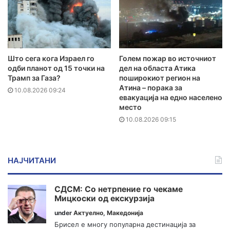
Што сега кога Израел го
Голем пожар во источниот
одби планот од 15 точки на
дел на областа Атика
Трамп за Газа?
поширокиот регион на
Атина – порака за
10.08.2026 09:24
евакуација на едно населено
место
10.08.2026 09:15
НАЈЧИТАНИ
СДСМ: Со нетрпение го чекаме
Мицкоски од екскурзија
under
Актуелно
,
Македонија
Брисел е многу популарна дестинација за