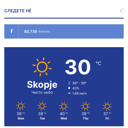
СЛЕДЕТЕ НÉ
85,739
Фанови
30
℃
Skopje
36º - 26º
40%
Чисто небо
1.66 км/ч
36
38
40
38
37
℃
℃
℃
℃
℃
Mon
Tue
Wed
Thu
Fri