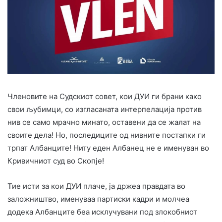
Членовите на Судскиот совет, кои ДУИ ги брани како
свои љубимци, со изгласаната интерпелација против
нив се само мрачно минато, оставени да се жалат на
своите дела! Но, последиците од нивните постапки ги
трпат Албанците! Ниту еден Албанец не е именуван во
Кривичниот суд во Скопје!
Тие исти за кои ДУИ плаче, ја држеа правдата во
заложништво, именуваа партиски кадри и молчеа
додека Албанците беа исклучувани под злокобниот