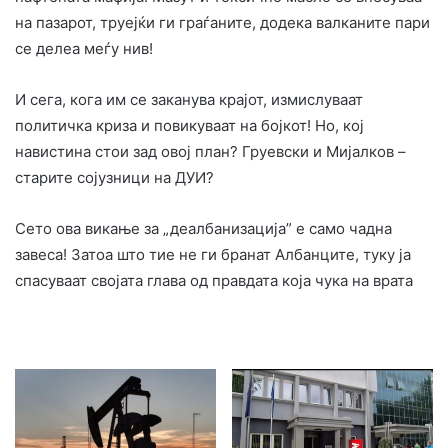
на пазарот, труејќи ги граѓаните, додека валканите пари
се делеа меѓу нив!
И сега, кога им се заканува крајот, измислуваат
политичка криза и повикуваат на бојкот! Но, кој
навистина стои зад овој план? Груевски и Мијалков –
старите сојузници на ДУИ?
Сето ова викање за „деалбанизација” е само чадна
завеса! Затоа што тие не ги бранат Албанците, туку ја
спасуваат својата глава од правдата која чука на врата