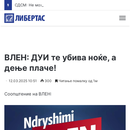
СДСМ: Не може 4.700 луѓе да завршат во болница, цел град да биде изложен на ризик, а никој да не одговара
М
ВЛЕН: ДУИ те убива ноќе, а
дење плаче!
12.03.2025 10:51
300
Читање помалку од 1м
Соопштение на ВЛЕН: