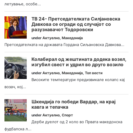
летување, особе...
ТВ 24- Претседателката Силјановска
Давкова се огради од случајот со
разузнавачот Тодоровски
under
Актуелно
,
Македонија
Претседателката на државата Гордана Сиљановска Давкова...
Колабирал од жештината додека возел,
изгубил свест и удрил во друго возило
under
Актуелно
,
Македонија
,
Топ вести
Високите температури предизвикале колапс кај
возач, кој...
Шкендија го победи Вардар, на крај
кавга и тепачка
under
Актуелно
,
Спорт
Дерби дуелот од 2 коло во Првата македонска
фудбалска л...