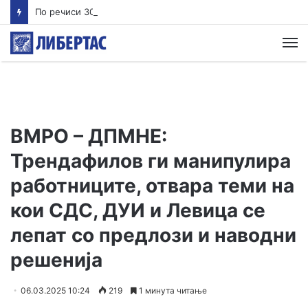
По речиси 30 години почнува судењето за убиството на Тупак Шакур
М
ВМРО – ДПМНЕ:
Трендафилов ги манипулира
работниците, отвара теми на
кои СДС, ДУИ и Левица се
лепат со предлози и наводни
решенија
06.03.2025 10:24
219
1 минута читање