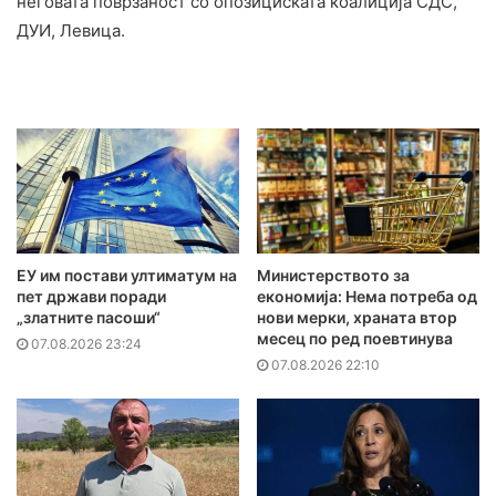
неговата поврзаност со опозициската коалиција СДС,
ДУИ, Левица.
ЕУ им постави ултиматум на
Министерството за
пет држави поради
економија: Нема потреба од
„златните пасоши“
нови мерки, храната втор
месец по ред поевтинува
07.08.2026 23:24
07.08.2026 22:10