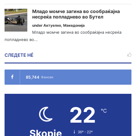
Младо момче загина во сообраќајна
несреќа попладнево во Бутел
under
Актуелно
,
Македонија
Младо момче загина во сообраќајна несреќа
попладнево во...
СЛЕДЕТЕ НÉ
85,744
Фанови
22
℃
Skopje
36º - 22º