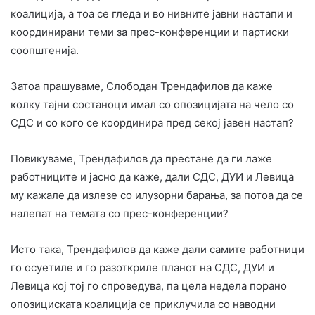
коалиција, а тоа се гледа и во нивните јавни настапи и
координирани теми за прес-конференции и партиски
соопштенија.
Затоа прашуваме, Слободан Трендафилов да каже
колку тајни состаноци имал со опозицијата на чело со
СДС и со кого се координира пред секој јавен настап?
Повикуваме, Трендафилов да престане да ги лаже
работниците и јасно да каже, дали СДС, ДУИ и Левица
му кажале да излезе со илузорни барања, за потоа да се
налепат на темата со прес-конференции?
Исто така, Трендафилов да каже дали самите работници
го осуетиле и го разоткриле планот на СДС, ДУИ и
Левица кој тој го спроведува, па цела недела порано
опозициската коалиција се приклучила со наводни