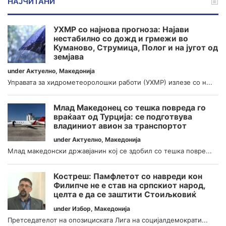
НАЈЧИТАНИ
УХМР со најнова прогноза: Најави
нестабилно со дожд и грмежи во
Куманово, Струмица, Полог и на југот од
земјава
under
Актуелно
,
Македонија
Управата за хидрометеоролошки работи (УХМР) излезе со н...
Млад Македонец со тешка повреда го
враќаат од Турција: се подготвува
владиниот авион за транспортот
under
Актуелно
,
Македонија
Млад македонски државјанин кој се здобил со тешка повре...
Костреш: Памфлетот со навреди кон
Филипче не е став на српскиот народ,
целта е да се заштити Стоиљковиќ
under
Избор
,
Македонија
Претседателот на опозициската Лига на социјалдемократи...