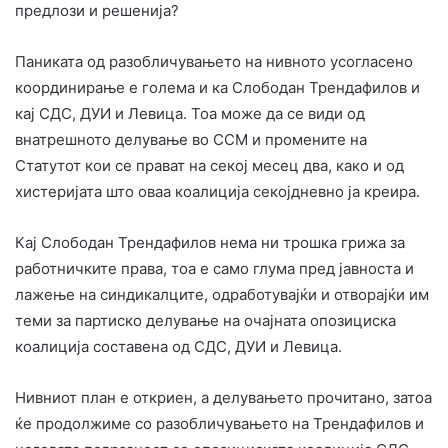
предлози и решенија?
Паниката од разобличувањето на нивното усогласено
координирање е голема и ка Слободан Трендафилов и
кај СДС, ДУИ и Левица. Тоа може да се види од
внатрешното делување во ССМ и промените на
Статутот кои се прават на секој месец два, како и од
хистеријата што оваа коалиција секојдневно ја креира.
Кај Слободан Трендафилов нема ни трошка грижа за
работничките права, тоа е само глума пред јавноста и
лажење на синдикалците, одработувајќи и отворајќи им
теми за партиско делување на очајната опозициска
коалиција составена од СДС, ДУИ и Левица.
Нивниот план е откриен, а делувањето прочитано, затоа
ќе продолжиме со разобличувањето на Трендафилов и