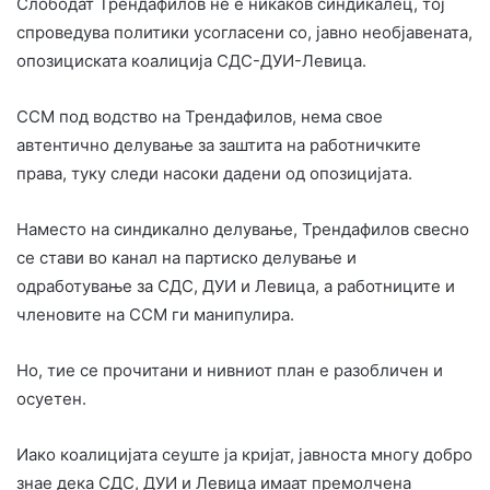
Слободат Трендафилов не е никаков синдикалец, тој
спроведува политики усогласени со, јавно необјавената,
опозициската коалиција СДС-ДУИ-Левица.
ССМ под водство на Трендафилов, нема свое
автентично делување за заштита на работничките
права, туку следи насоки дадени од опозициjaта.
Наместо на синдикално делување, Трендафилов свесно
се стави во канал на партиско делување и
одработување за СДС, ДУИ и Левица, а работниците и
членовите на ССМ ги манипулира.
Но, тие се прочитани и нивниот план е разобличен и
осуетен.
Иако коалицијата сеуште ја кријат, јавноста многу добро
знае дека СДС, ДУИ и Левица имаат премолчена