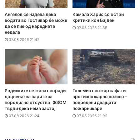
Ангелов се надева дека
Камала Харис со остри
водата во Гостивар ќе може
критики кон Бајден
да се пие од наредната
07.08.2026 21:35
недела
07.08.2026 21:42
Родилките се жалат поради
Големиот пожар зафати
доцнење на парите за
противпожарно возило –
породилно отсуство, ФЗОМ
повредени двајцата
тврди дека нема застој
пожарникари
07.08.2026 21:24
07.08.2026 21:03