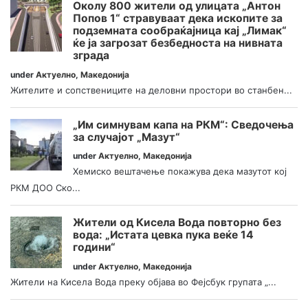
Околу 800 жители од улицата „Антон
Попов 1“ стравуваат дека ископите за
подземната сообраќајница кај „Лимак“
ќе ја загрозат безбедноста на нивната
зграда
under
Актуелно
,
Македонија
Жителите и сопствениците на деловни простори во станбен...
„Им симнувам капа на РКМ“: Сведочења
за случајот „Мазут“
under
Актуелно
,
Македонија
Хемиско вештачење покажува дека мазутот кој
РКМ ДОО Ско...
Жители од Кисела Вода повторно без
вода: „Истата цевка пука веќе 14
години“
under
Актуелно
,
Македонија
Жители на Кисела Вода преку објава во Фејсбук групата „...