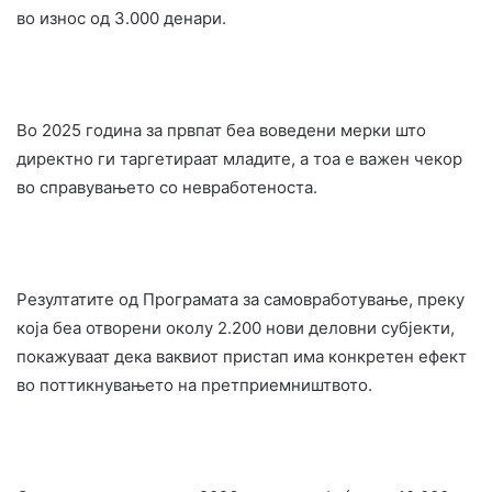
во износ од 3.000 денари.
Во 2025 година за првпат беа воведени мерки што
директно ги таргетираат младите, а тоа е важен чекор
во справувањето со невработеноста.
Резултатите од Програмата за самовработување, преку
која беа отворени околу 2.200 нови деловни субјекти,
покажуваат дека ваквиот пристап има конкретен ефект
во поттикнувањето на претприемништвото.