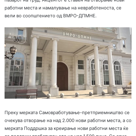
работни места и намалување на невработеноста, се
вели во соопштението од ВМРО-ДПМНЕ.
Преку мерката Самовработување-претприемништво се
очекува отворање на над 2.000 нови работни места, a со
мерката Поддршка за креирање нови работни места ќе