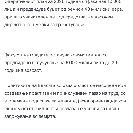
Оперативниот план за 2026 година опфаќа над 10.000
лица и предвидува буџет од речиси 40 милиони евра,
при што значителен дел од средствата е насочен
директно кон мерки за вработување.
Фокусот на младите останува конзистентен, со
предвидено вклучување на 6.000 млади лица до 29
годишна возраст.
Политиките на Владата во оваа област се насочени кон
создавање поактивен и поинклузивен пазар на труд, со
зголемена поддршка за младите, јасна ориентација кон
економска стабилност и создавање услови за нивно
задржување во земјата.