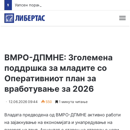
Уапсен поранешен гувернер на мексиканска држава поради случајот со исчезнувањето на 43 студенти
М
ВМРО-ДПМНЕ: Зголемена
поддршка за младите со
Оперативниот план за
вработување за 2026
12.06.2026 09:44
550
1 минута читање
Владата предводена од ВМРО-ДПМНЕ активно работи
на зајакнување на економијата и унапредување на
пазарот на труд. Акцентот е ставен на отворање нови