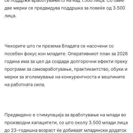
се поддржи вработувањето на над 1.500 лица. Со овие
две мерки се предвидува поддршка за повеќе од 3.500
лица.
Чекорите што ги презема Владата се насочени со
посебен фокус кон младите. Оперативниот план за 2026
година има за цел да создаде долгорочни ефекти преку
програми за самовработување, практикантство, обуки и
мерки за зголемување на конкурентноста и вештините
на работната сила.
Предвидено е стимулација за вработување на млади во
производни капацитети, со што околу 3.500 млади лица
до 23-годишна возраст ќе добиваат младински додаток