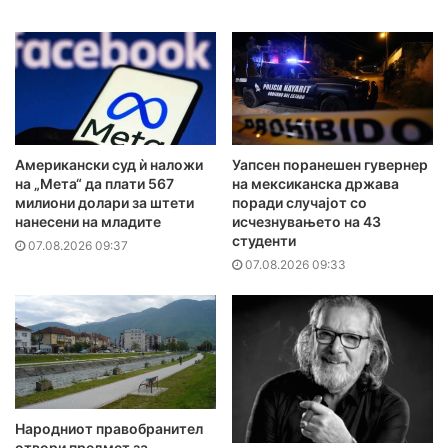
Американски суд ѝ наложи
Уапсен поранешен гувернер
на „Мета“ да плати 567
на мексиканска држава
милиони долари за штети
поради случајот со
нанесени на младите
исчезнувањето на 43
студенти
07.08.2026 09:37
07.08.2026 09:33
Народниот правобранител
отвори предмет за