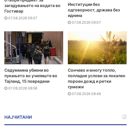
Институции без
загадувањето на водата во
одговорност, држава без
Гостивар
иднина
07.08.2026 09:27
07.08.2026 09:07
Седуммина убиени во
Сончево и многу топло,
пукањето во училиште во
попладне услови за локален
Тајланд, 15 повредени
пороен дожд и ретки
грмежи
07.08.2026 08:58
07.08.2026 08:46
НАЈЧИТАНИ