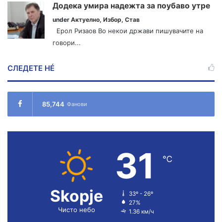
Додека умира надежта за поубаво утре
under
Актуелно
,
Избор
,
Став
Ерол Ризаов Во некои држави пишувачите на
говори...
СЛЕДЕТЕ НÉ
85,744
Фанови
31
℃
Skopje
33º - 26º
27%
Чисто небо
1.36 км/ч