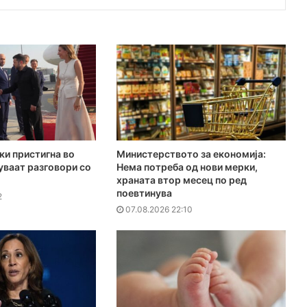
ки пристигна во
Министерството за економија:
куваат разговори со
Нема потреба од нови мерки,
храната втор месец по ред
поевтинува
2
07.08.2026 22:10