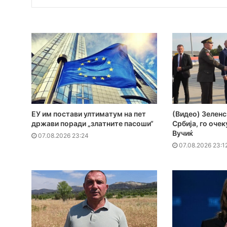
ЕУ им постави ултиматум на пет
(Видео) Зеленс
држави поради „златните пасоши“
Србија, го оче
Вучиќ
07.08.2026 23:24
07.08.2026 23:1