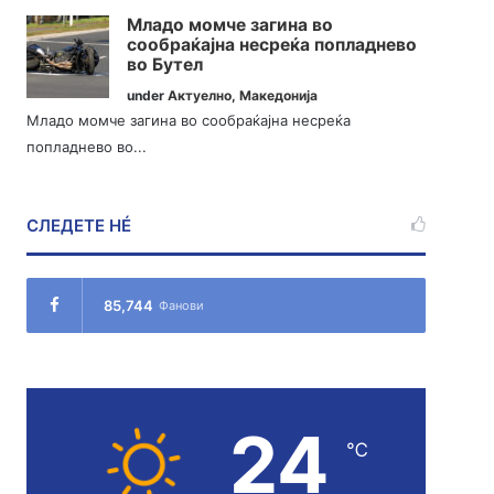
Младо момче загина во
сообраќајна несреќа попладнево
во Бутел
under
Актуелно
,
Македонија
Младо момче загина во сообраќајна несреќа
попладнево во...
СЛЕДЕТЕ НÉ
85,744
Фанови
24
℃