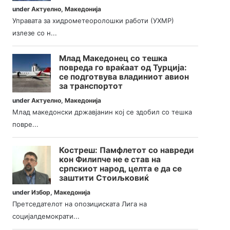
under
Актуелно
,
Македонија
Управата за хидрометеоролошки работи (УХМР)
излезе со н...
Млад Македонец со тешка
повреда го враќаат од Турција:
се подготвува владиниот авион
за транспортот
under
Актуелно
,
Македонија
Млад македонски државјанин кој се здобил со тешка
повре...
Костреш: Памфлетот со навреди
кон Филипче не е став на
српскиот народ, целта е да се
заштити Стоиљковиќ
under
Избор
,
Македонија
Претседателот на опозициската Лига на
социјалдемократи...