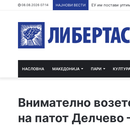
По речиси 30 годин
08.08.2026 07:14
НАЈНОВИ ВЕСТИ
НАСЛОВНА
МАКЕДОНИЈА
ПАРИ
КУЛТУР
Внимателно возете
на патот Делчево 