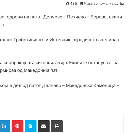
435
Читање помалку од 1м
ој одрони на патот Делчево – Пехчево – Берово, екипи
ње.
селата Тработивиште и Истевник, заради што апелираа
 сообраќајната сигнализација. Екипите остануваат на
рмираа од Македонија пат.
која е дел од патот Делчево – Македонска Каменица –
k
witter
LinkedIn
Pinterest
Skype
Сподели преку Е-маил
Испринтај