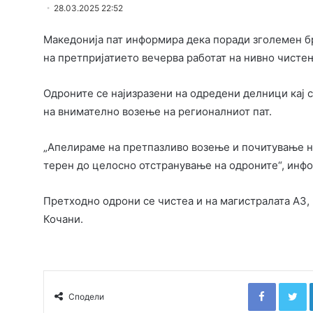
28.03.2025 22:52
Македонија пат информира дека поради зголемен бр
на претпријатието вечерва работат на нивно чисте
Одроните се најизразени на одредени делници кај 
на внимателно возење на регионалниот пат.
„Апелираме на претпазливо возење и почитување на
терен до целосно отстранување на одроните“, инфо
Претходно одрони се чистеа и на магистралата А3, 
Кочани.
Faceboo
T
Сподели