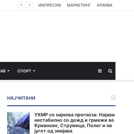
ИМПРЕСУМ
МАРКЕТИНГ
АРХИВА
Sidebar
Пребарај
ТАВ
СПОРТ
за
НАЈЧИТАНИ
УХМР со најнова прогноза: Најави
нестабилно со дожд и грмежи во
Куманово, Струмица, Полог и на
југот од земјава