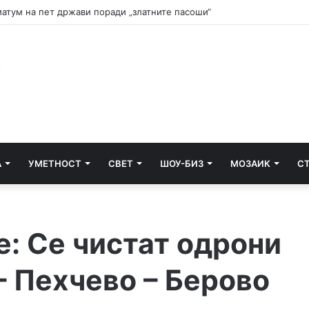
и почнува судењето за убиството на Тупак Шакур
А
УМЕТНОСТ
СВЕТ
ШОУ-БИЗ
МОЗАИК
С
: Се чистат одрони
– Пехчево – Берово