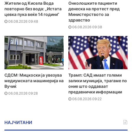
Жители од Кисела Вода
Онколошките пациенти
повторно без вода: „Истата
денеска на протест пред
цевка пука веќе 14 години“
Министерството за
здравство
06.08.2026 09:48
06.08.2026 09:38
СДСМ: Мицкоски ја увезува
Трамп: САД имаат големи
медиумската машинерија на
залихи муниција, трагаме по
Вучиќ
оние што оддаваат
предавнички информации
06.08.2026 09:28
06.08.2026 09:22
НАЈЧИТАНИ