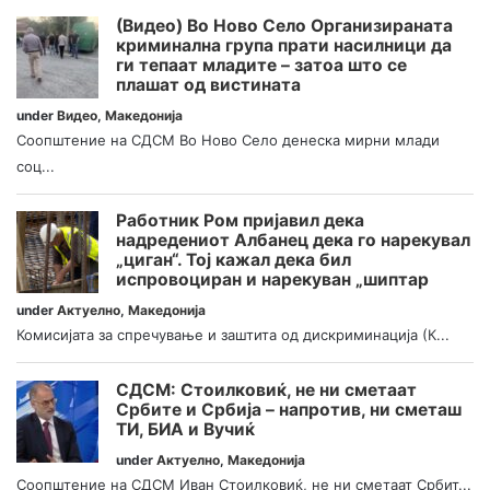
(Видео) Во Ново Село Организираната
криминална група прати насилници да
ги тепаат младите – затоа што се
плашат од вистината
under
Видео
,
Македонија
Соопштение на СДСМ Во Ново Село денеска мирни млади
соц...
Работник Ром пријавил дека
надредениот Албанец дека го нарекувал
„циган“. Тој кажал дека бил
испровоциран и нарекуван „шиптар
under
Актуелно
,
Македонија
Комисијата за спречување и заштита од дискриминација (К...
СДСМ: Стоилковиќ, не ни сметаат
Србите и Србија – напротив, ни сметаш
ТИ, БИА и Вучиќ
under
Актуелно
,
Македонија
Соопштение на СДСМ Иван Стоилковиќ, не ни сметаат Србит...