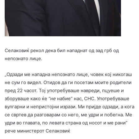
Селаковиќ рекол дека бил нападнат од зад грб од
непознато лице.
„Одзади ме нападна непознато лице, човек кој никогаш
не сум го видел. Отидов да ги посетам моите родители
пред 22 часот. Тој употребуваше навреди, пцуеше и
зборуваше како ќе
“не
набие” нас, СНС. Употребуваше
вулгарни и непристојни изрази. Ми пријде одзади, а кога
се свртев да разговарам со него, ме удри и побегна. Ме
удри во главата, по левата страна од носот и ме рани”
рече министерот Селаковиќ