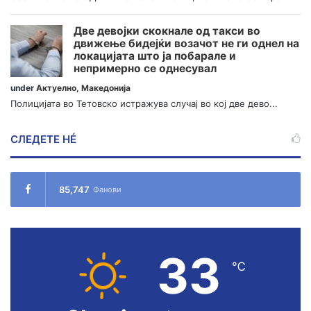
Две девојки скокнале од такси во
движење бидејќи возачот не ги однел на
локацијата што ја побарале и
непримерно се однесувал
under
Актуелно
,
Македонија
Полицијата во Тетовско истражува случај во кој две дево...
СЛЕДЕТЕ НÉ
85,747
Фанови
33
℃