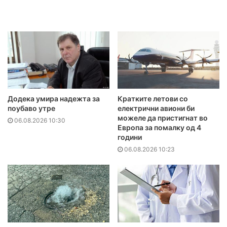
Додека умира надежта за
Кратките летови со
поубаво утре
електрични авиони би
можеле да пристигнат во
06.08.2026 10:30
Европа за помалку од 4
години
06.08.2026 10:23