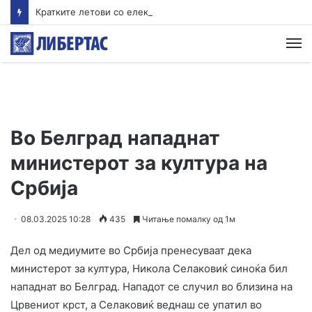
Кратките летови со електрични авиони би можеле да пристигнат во Европа за помалку од 4 години
М
Во Белград нападнат
министерот за култура на
Србија
08.03.2025 10:28
435
Читање помалку од 1м
Дел од медиумите во Србија пренесуваат дека
министерот за култура, Никола Селаковиќ синоќа бил
нападнат во Белград. Нападот се случил во близина на
Црвениот крст, а Селаковиќ веднаш се упатил во