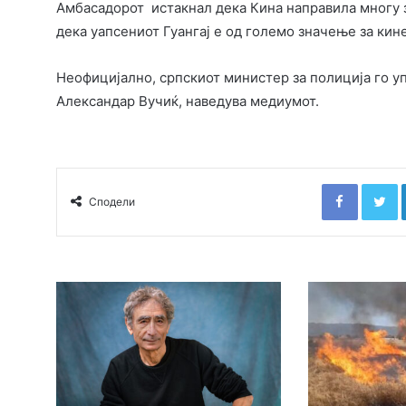
Амбасадорот истакнал дека Кина направила многу за 
дека уапсениот Гуангај е од големо значење за кин
Неофицијално, српскиот министер за полиција го уп
Александар Вучиќ, наведува медиумот.
Faceboo
T
Сподели