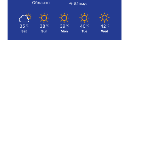
Облачно
8.1 км/ч
35
38
39
40
42
℃
℃
℃
℃
℃
Sat
Sun
Mon
Tue
Wed