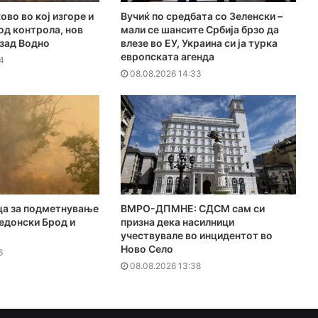
ово во кој изгоре и
Вучиќ по средбата со Зеленски –
под контрола, нов
мали се шансите Србија брзо да
 зад Водно
влезе во ЕУ, Украина си ја турка
европската агенда
4
08.08.2026 14:33
ца за подметнување
ВМРО-ДПМНЕ: СДСМ сам си
едонски Брод и
призна дека насилници
учествувале во инцидентот во
Ново Село
6
08.08.2026 13:38