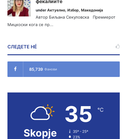
фекалиите
under
Актуелно
,
Избор
,
Македонија
Автор Биљана Секуловска Премиерот
Мицкоски кога се пр...
СЛЕДЕТЕ НÉ
85,739
Фанови
35
℃
Skopje
35º - 25º
23%