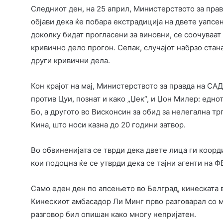
Следниот ден, на 25 април, Министерството за прав
објави дека ќе побара екстрадиција на двете уапсе
доколку бидат прогласени за виновни, се соочуваат 
кривично дело прогон. Сепак, случајот набрзо стан
други кривични дела.
Кон крајот на мај, Министерството за правда на СА
против Цуи, познат и како „Џек“, и Џон Милер: едн
Бо, а другото во Висконсин за обид за нелегална т
Кина, што носи казна до 20 години затвор.
Во обвиненијата се тврди дека двете лица ги коорди
кои подоцна ќе се утврди дека се тајни агенти на Ф
Само еден ден по апсењето во Белград, кинеската в
Кинескиот амбасадор Ли Минг прво разговарал со м
разговор бил опишан како многу непријатен.