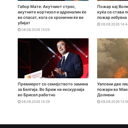
Габор Мате: Акутниот стрес,
Пожар кај Волк
акутните кортизол и адреналин ќе
куќа се става 
ве спасат, кога се хронични ќе ве
пожар избувна
убијат
08.08.2026 14:4
08.08.2026 15:05
Премиерот со семејството замина
Уапсени две ли
за Белгија. Во Бриж на екскурзија
пожари во Мак
во Брисел работно
Долнени
08.08.2026 14:29
08.08.2026 13:5