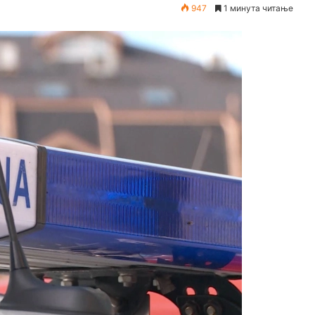
947
1 минута читање