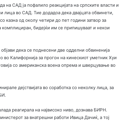
да на САД ја пофалило реакцијата на српските власти и
ни лица во САД. Тие додадоа дека двајцата обвинети,
со казна од околу четири до пет години затвор за
а комплициран, бидејќи им се припишуваат и некои
Д објави дека се поднесени две одделни обвиненија
ото во Калифорнија за прогон на кинескиот уметник Хуи
рговија со американска воена опрема и шверцување во
нирале дејствијата во соработка со неколку лица, за
БИ.
лада реагирала на највисоко ниво, дознава БИРН.
инистерот за внатрешни работи Ивица Дачиќ, а тој