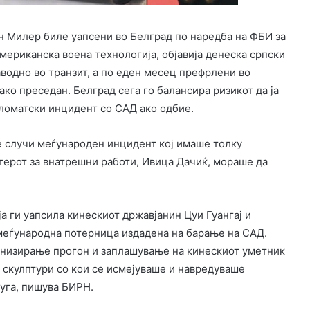
н Милер биле уапсени во Белград по наредба на ФБИ за
мериканска воена технологија, објавија денеска српски
аводно во транзит, а по еден месец префрлени во
ако преседан. Белград сега го балансира ризикот да ја
пломатски инцидент со САД ако одбие.
 се случи меѓународен инцидент кој имаше толку
терот за внатрешни работи, Ивица Дачиќ, мораше да
ја ги уапсила кинескиот државјанин Цуи Гуангај и
меѓународна потерница издадена на барање на САД.
ганизирање прогон и заплашување на кинескиот уметник
и скулптури со кои се исмејуваше и навредуваше
уга, пишува БИРН.