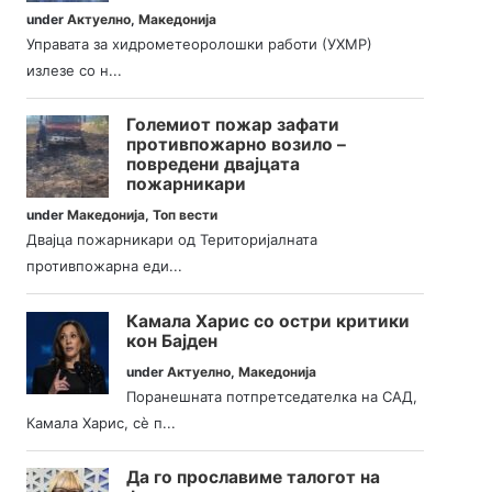
under
Актуелно
,
Македонија
Управата за хидрометеоролошки работи (УХМР)
излезе со н...
Големиот пожар зафати
противпожарно возило –
повредени двајцата
пожарникари
under
Македонија
,
Топ вести
Двајца пожарникари од Територијалната
противпожарна еди...
Камала Харис со остри критики
кон Бајден
under
Актуелно
,
Македонија
Поранешната потпретседателка на САД,
Камала Харис, сè п...
Да го прославиме талогот на