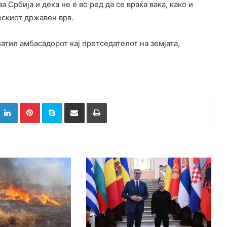
Србија и дека не е во ред да се враќа вака, како и
ескиот државен врв.
атил амбасадорот кај претседателот на земјата,
k
witter
LinkedIn
Pinterest
Skype
Сподели преку Е-маил
Испринтај