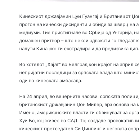
Кинескиот државјанин Цуи Гуангај и Британецот Џо
прогон на кинески дисиденти и обиди за шверц на а
медиуми. Тие пристигнале во Србија од Унгарија, н
домашен притвор – што некои адвокати го гледаат к
налути Кина ако ги екстрадира и да предизвика ди
Во хотелот „Хајат“ во Белград кон крајот на април
непријатни последици за српската влада што минис
оди во кинеската амбасада.
На 24 април, во вечерните часови, српската полици
британскиот државјанин Џон Милер, врз основа на 
Имено, американските власти ги обвинуваат за ор
Хуи Бо, кој живее во САД. Тој создаде провокативн
кинескиот претседател Си Џинпинг и неговата сопр