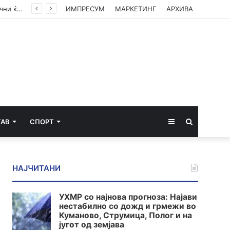
Габор Мате: Акутниот стрес, акутните кортизол и адреналин ќе ве спасат, кога се хронични ќе ве убијат
ИМПРЕСУМ
МАРКЕТИНГ
АРХИВА
Sidebar
Пребарај
ТАВ
СПОРТ
за
НАЈЧИТАНИ
УХМР со најнова прогноза: Најави
нестабилно со дожд и грмежи во
Куманово, Струмица, Полог и на
југот од земјава