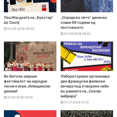
Леа Ипи доаѓа на „Букстар“
„Охридско лето“ денеска
во Скопј
слави 66 години од
постоењето
04.08.2026 08:49
04.08.2026 08:40
Во Битола заврши
Лабораториум организира
фестивалот на народни
две француски филмски
песни и игри „Илинденски
вечери под отворено небо
денови“
во рамките на „Скопје
вибрира“
01.08.2026 09:25
31.07.2026 12:19