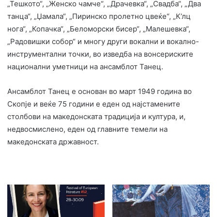
„Тешкото“, „Женско чамче“, „Драчевка“, „Свадба“, „Два
танца“, „Џамала“, „Пиринско пролетно цвеќе“, „К’лц
нога“, „Копачка“, „Беломорски бисер“, „Малешевка“,
„Радовишки собор“ и многу други вокални и вокално-
инструментални точки, во изведба на вонсериските
национални уметници на ансамблот Танец.
Ансамблот Танец е основан во март 1949 година во
Скопје и веќе 75 години е еден од најстамените
столбови на македонската традиција и култура, и,
недвосмислено, еден од главните темели на
македонската државност.