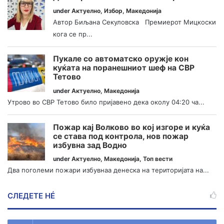
under
Актуелно
,
Избор
,
Македонија
Автор Биљана Секуловска Премиерот Мицкоски
кога се пр...
Пукале со автоматско оружје кон
куќата на поранешниот шеф на СВР
Тетово
under
Актуелно
,
Македонија
Утрово во СВР Тетово било пријавено дека околу 04:20 ча...
Пожар кај Волково во кој изгоре и куќа
се става под контрола, нов пожар
избувна зад Водно
under
Актуелно
,
Македонија
,
Топ вести
Два поголеми пожари избувнаа денеска на територијата на...
СЛЕДЕТЕ НÉ