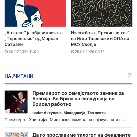
„Антолог“ ја објави книгата
Изложбата „Прекин во тек“
„Персеполис“ од Марџан
на Игор Тошевски и ОПА во
Сатрапи
МСУ Скопје
30.07.2026 11:09
29.07.2026 09:17
НАЈЧИТАНИ
Премиерот со семејството замина за
Белгија. Во Бриж на екскурзија во
Брисел работно
under
Актуелно
,
Македонија
,
Топ вести
Премиерот, Христијан Мицкоски, замина на најавуваната е...
Да го прославиме талогот на фекалиите