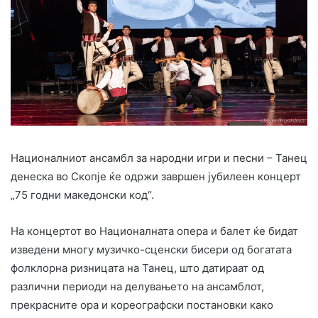
Националниот ансамбл за народни игри и песни – Танец
денеска во Скопје ќе одржи завршен јубилеен концерт
„75 годни македонски код“.
На концертот во Националната опера и балет ќе бидат
изведени многу музичко-сценски бисери од богатата
фолклорна ризницата на Танец, што датираат од
различни периоди на делувањето на ансамблот,
прекрасните ора и кореографски постановки како