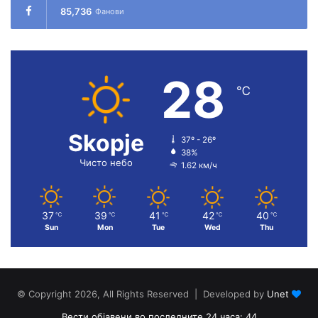
85,736
Фанови
28
℃
Skopje
37º - 26º
38%
Чисто небо
1.62 км/ч
37
39
41
42
40
℃
℃
℃
℃
℃
Sun
Mon
Tue
Wed
Thu
© Copyright 2026, All Rights Reserved | Developed by
Unet
Вести објавени во последните 24 часа: 44