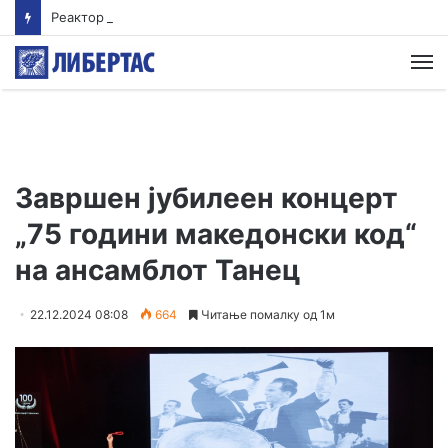
Реактор во нуклеарна централа во Јапонија се исклучи откако се активира аларм за проблем со генераторот
М
Завршен јубилеен концерт
„75 години македонски код“
на ансамблот Танец
22.12.2024 08:08
664
Читање помалку од 1м