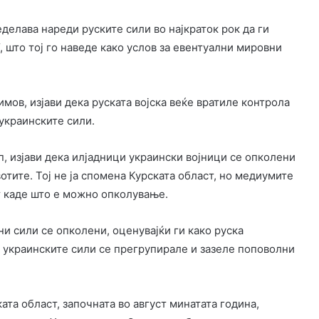
елава нареди руските сили во најкраток рок да ги
, што тој го наведе како услов за евентуални мировни
мов, изјави дека руската војска веќе вратиле контрола
 украинските сили.
, изјави дека илјадници украински војници се опколени
отите. Тој не ја спомена Курската област, но медиумите
т каде што е можно опколување.
ни сили се опколени, оценувајќи ги како руска
 украинските сили се прегрупирале и зазеле поповолни
ата област, започната во август минатата година,