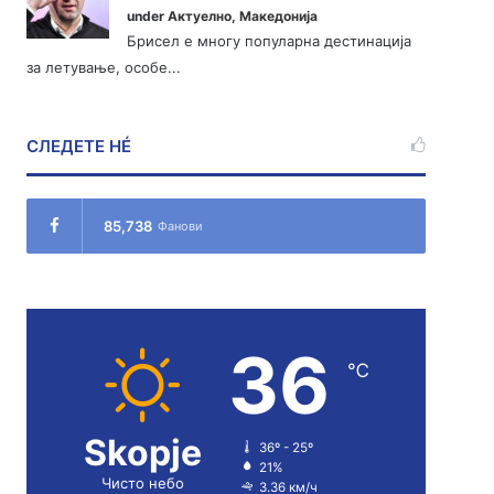
under
Актуелно
,
Македонија
Брисел е многу популарна дестинација
за летување, особе...
СЛЕДЕТЕ НÉ
85,738
Фанови
36
℃
Skopje
36º - 25º
21%
Чисто небо
3.36 км/ч