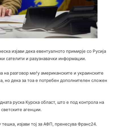
ска изјави дека евентуалното примирје со Русија
ки сателити и разузнавачки информации.
а на разговор меѓу американските и украинските
а, но дека за тоа е потребен дополнителен сложен
дната руска Курска област, што е под контрола на
т светските агенции.
 тешка, изјави тој за АФП, пренесува Франс24.