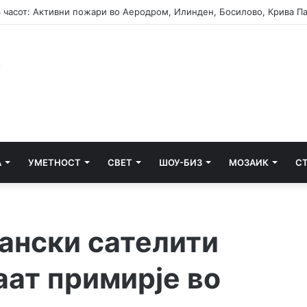
А
УМЕТНОСТ
СВЕТ
ШОУ-БИЗ
МОЗАИК
С
ански сателити
аат примирје во