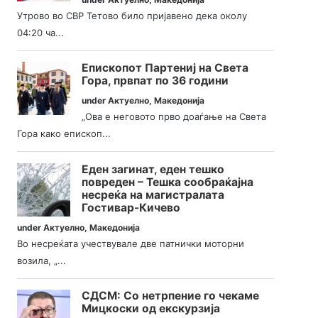
Утрово во СВР Тетово било пријавено дека околу
04:20 ча...
Епископот Партениј на Света
Гора, првпат по 36 години
under
Актуелно
,
Македонија
„Ова е неговото прво доаѓање на Света
Гора како епископ...
Еден загинат, еден тешко
повреден – Тешка сообраќајна
несреќа на магистралата
Гостивар-Кичево
under
Актуелно
,
Македонија
Во несреќата учествувале две патнички моторни
возила, „...
СДСМ: Со нетрпение го чекаме
Мицкоски од екскурзија