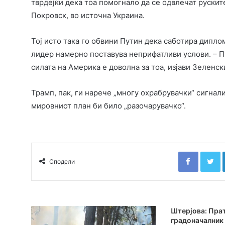
тврдејќи дека тоа помогнало да се одвлечат руските
Покровск, во источна Украина.
Тој исто така го обвини Путин дека саботира дипло
лидер намерно поставува неприфатливи услови. – Пут
силата на Америка е доволна за тоа, изјави Зеленск
Трамп, пак, ги нарече „многу охрабрувачки“ сигнал
мировниот план би било „разочарувачко“.
Faceboo
T
Сподели
Штерјова: Прат
градоначалник 