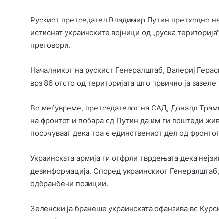
Рускиот претседател Владимир Путин претходно нед
истиснат украинските војници од „руска територија“
преговори.
Началникот на рускиот Генералштаб, Валериј Гераси
врз 86 отсто од територијата што првично ја зазеле
Во меѓувреме, претседателот на САД, Доналд Трамп
на фронтот и побара од Путин да им ги поштеди жив
посочуваат дека тоа е единствениот дел од фронто
Украинската армија ги отфрли тврдењата дека нејзи
дезинформација. Според украинскиот Генералштаб,
одбранбени позиции.
Зеленски ја бранеше украинската офанзива во Курск