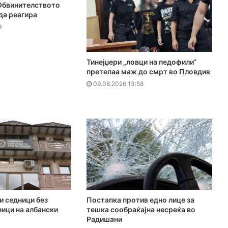
 Обвинителството
да реагира
9
Тинејџери „ловци на педофили“
претепаа маж до смрт во Пловдив
09.08.2026 13:58
и седници без
Постапка против едно лице за
ници на албански
тешка сообраќајна несреќа во
Радишани