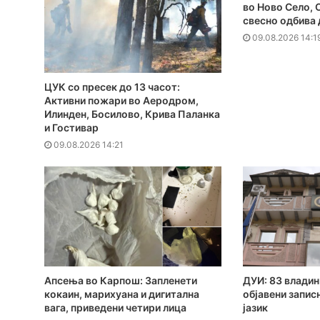
во Ново Село,
свесно одбива 
09.08.2026 14:1
ЦУК со пресек до 13 часот:
Активни пожари во Аеродром,
Илинден, Босилово, Крива Паланка
и Гостивар
09.08.2026 14:21
Апсења во Карпош: Запленети
ДУИ: 83 владин
кокаин, марихуана и дигитална
објавени запис
вага, приведени четири лица
јазик