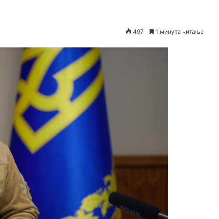
497
1 минута читање