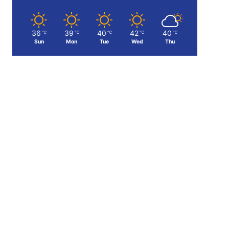
36
39
40
42
40
℃
℃
℃
℃
℃
Sun
Mon
Tue
Wed
Thu