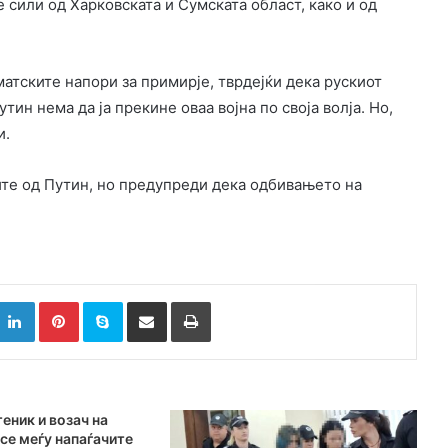
 сили од Харковската и Сумската област, како и од
матските напори за примирје, тврдејќи дека рускиот
ин нема да ја прекине оваа војна по своја волја. Но,
и.
ите од Путин, но предупреди дека одбивањето на
k
witter
LinkedIn
Pinterest
Skype
Сподели преку Е-маил
Испринтај
еник и возач на
се меѓу напаѓачите