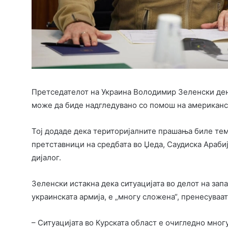
Претседателот на Украина Володимир Зеленски дене
може да биде надгледувано со помош на американс
Тој додаде дека територијалните прашања биле тем
претставници на средбата во Џеда, Саудиска Арабиј
дијалог.
Зеленски истакна дека ситуацијата во делот на запа
украинската армија, е „многу сложена“, пренесуваа
– Ситуацијата во Курската област е очигледно многу