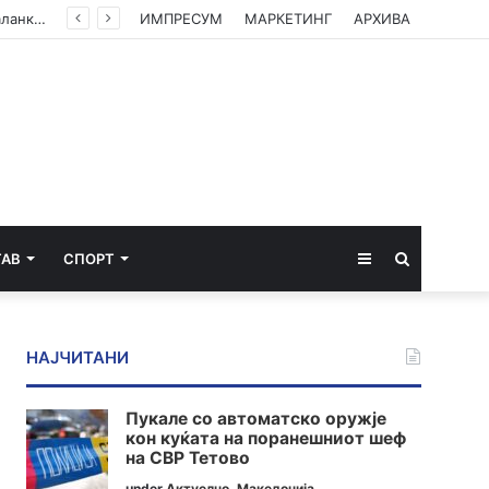
ЦУК со пресек до 13 часот: Активни пожари во Аеродром, Илинден, Босилово, Крива Паланка и Гостивар
ИМПРЕСУМ
МАРКЕТИНГ
АРХИВА
Sidebar
Пребарај
ТАВ
СПОРТ
за
НАЈЧИТАНИ
Пукале со автоматско оружје
кон куќата на поранешниот шеф
на СВР Тетово
under
Актуелно
,
Македонија