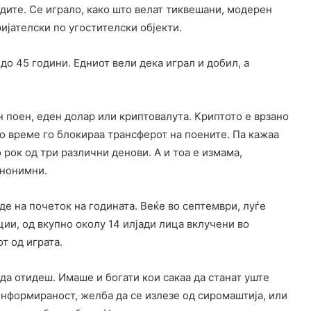
адите. Се играло, како што велат тиквешани, модерен
ијателски по угостителски објекти.
до 45 години. Едниот вели дека играл и добил, а
н поен, еден долар или криптовалута. Криптото е врзано
но време го блокираа трансферот на поените. Па кажаа
о рок од три различни денови. А и тоа е измама,
анонимни.
де на почеток на годината. Веќе во септември, луѓе
ии, од вкупно околу 14 илјади лица вклучени во
т од играта.
 да отидеш. Имаше и богати кои сакаа да станат уште
нформираност, желба да се излезе од сиромаштија, или