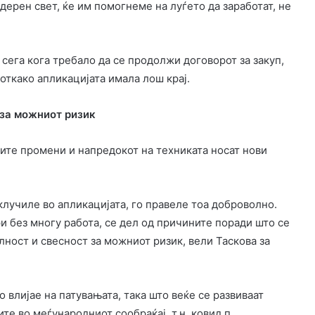
одерен свет, ќе им помогнеме на луѓето да заработат, не
сега кога требало да се продолжи договорот за закуп,
откако апликацијата имала лош крај.
 за можниот ризик
ите промени и напредокот на техниката носат нови
 вклучиле во апликацијата, го правеле тоа доброволно.
и без многу работа, се дел од причините поради што се
ност и свесност за можниот ризик, вели Таскова за