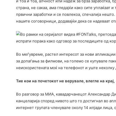
и тоа и тоа, алчност или надеж за брза заработка, б
страна, не сакаа, ама гледајќи како сите уплаќаат и
првични заработки и се повлекоа, спечалија нешто.
нашите соговорници, додавајќи дека се надеваат от
Во меѓувреме, растел интересот за нови апликации 
за допаѓања за филмови, на големо се купувале пак
неискористената моќ на телефонот и уште неколку д
Тие кои на почетокот не верувале, влегле на крај
Во разговор за МИА, кавадарчанецот Александар Ди
канцеларија според нивото што го достигнал во апли
интернет групата членувале околу 14 илјади лица, 