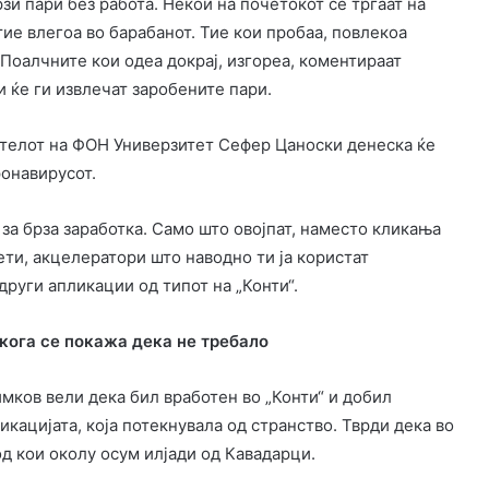
рзи пари без работа. Некои на почетокот се тргаат на
 тие влегоа во барабанот. Тие кои пробаа, повлекоа
 Поалчните кои одеа докрај, изгореа, коментираат
и ќе ги извлечат заробените пари.
за брза заработка. Само што овојпат, наместо кликања
ети, акцелератори што наводно ти ја користат
руги апликации од типот на „Конти“.
, кога се покажа дека не требало
мков вели дека бил вработен во „Конти“ и добил
кацијата, која потекнувала од странство. Тврди дека во
од кои околу осум илјади од Кавадарци.