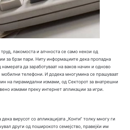
 труд, лакомоста и алчноста се само некои од
ии за брзи пари. Ниту информациите дека пропадна
д намерата да заработуваат на ваков начин и одново
е мобилни телефони. И додека многумина се прашуваат
ачин на пирамидални измами, од Секторот за внатрешни
авено измами преку интернет апликации за игри.
 дека вирусот со апликацијата „Конти“ толку многу ги
чувал други од поширокото семејство, правејќи им