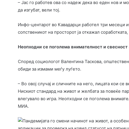
– Јас го работев ова со надеж дека во еден нов и м
да изгубат, вели тој.
Инфо-центарот во Кавадарци работел три месеци и 
сопственикот на просторот ја откажал соработката, 
Неопходни се поголема внимателност и свесност
Според социологот Валентина Таскова, општествен
обиди за измами меѓу луѓето.
– Во овој случај и сличните на него, лицата кои се
Нискиот стандард на живот и желбата за повеќе пар
влегувало во игра. Неопходни се поголема внимател
МИА.