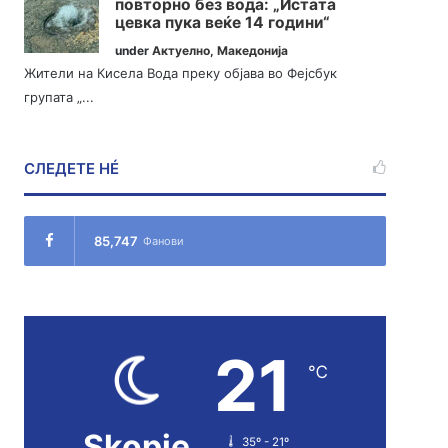
повторно без вода: „Истата
цевка пука веќе 14 години“
under
Актуелно
,
Македонија
Жители на Кисела Вода преку објава во Фејсбук
групата „...
СЛЕДЕТЕ НÉ
85,747
Фанови
21
℃
Skopje
35º - 21º