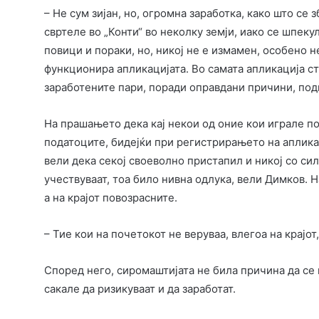
– Не сум зијан, но, огромна заработка, како што се 
свртеле во „Конти“ во неколку земји, иако се шпек
повици и пораки, но, никој не е измамен, особено н
функционира апликацијата. Во самата апликација сто
заработените пари, поради оправдани причини, по
На прашањето дека кај некои од оние кои играле п
податоците, бидејќи при регистрирањето на аплика
вели дека секој своеволно пристапил и никој со сил
учествуваат, тоа било нивна одлука, вели Димков. 
а на крајот повозрасните.
– Тие кои на почетокот не веруваа, влегоа на крајот
Според него, сиромаштијата не била причина да се в
сакале да ризикуваат и да заработат.