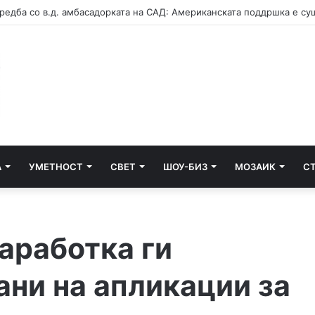
А
УМЕТНОСТ
СВЕТ
ШОУ-БИЗ
МОЗАИК
С
аработка ги
ани на апликации за