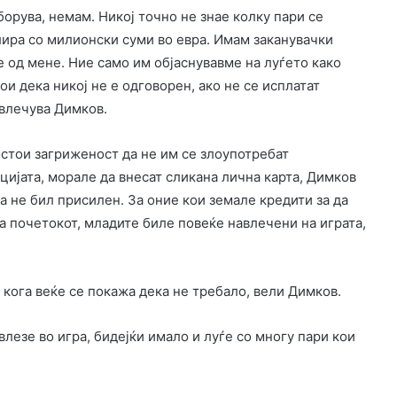
зборува, немам. Никој точно не знае колку пари се
улира со милионски суми во евра. Имам заканувачки
е од мене. Ние само им објаснувавме на луѓето како
и дека никој не е одговорен, ако не се исплатат
двлечува Димков.
остои загриженост да не им се злоупотребат
цијата, морале да внесат сликана лична карта, Димков
а не бил присилен. За оние кои земале кредити за да
На почетокот, младите биле повеќе навлечени на играта,
, кога веќе се покажа дека не требало, вели Димков.
лезе во игра, бидејќи имало и луѓе со многу пари кои