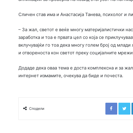
Сличен став има и Анастасија Танева, психолог и 
– За жал, светот е веќе многу материјалистички нас
заработка и тоа е првата цел со која се приклучуваа
вклучувајќи го тоа дека многу голем број од млади 
и отвореноста кон светот преку социјалните мрежи
Додаде дека оваа тема е доста комплексна и за жал 
интернет измамите, очекува да биде и почеста.
Faceboo
T
Сподели