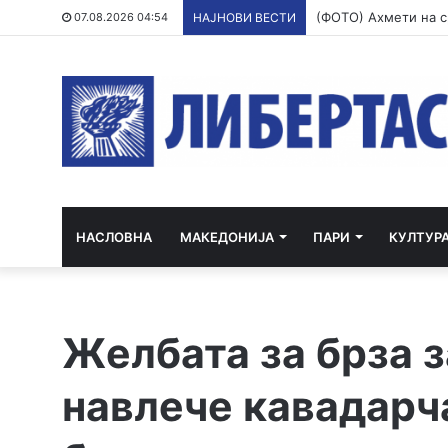
07.08.2026 04:54
НАЈНОВИ ВЕСТИ
НАСЛОВНА
МАКЕДОНИЈА
ПАРИ
КУЛТУР
Желбата за брза з
навлече кавадарч