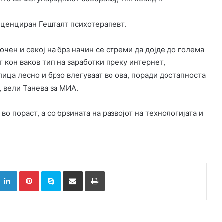
лиценциран Гешталт психотерапевт.
очен и секој на брз начин се стреми да дојде до голема
т кон ваков тип на заработки преку интернет,
лица лесно и брзо влегуваат во ова, поради достапноста
, вели Танева за МИА.
во пораст, а со брзината на развојот на технологијата и
k
witter
LinkedIn
Pinterest
Skype
Сподели преку Е-маил
Испринтај