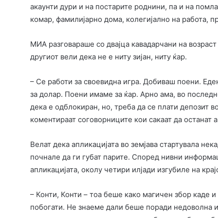
акаунти дури и на постарите роднини, па и на помл
комар, фамилијарно дома, колегијално на работа, пр
МИА разговараше со двајца кавадарчани на возраст 
другиот вели дека не е ниту зијан, ниту ќар.
– Се работи за своевидна игра. Добиваш поени. Еде
за долар. Поени имаме за ќар. Арно ама, во послед
дека е одблокиран, но, треба да се плати депозит в
коментираат соговорниците кои сакаат да останат 
Велат дека апликацијата во земјава стартувала нека
почнале да ги губат парите. Според нивни информац
апликацијата, околу четири илјади изгубиле на крајо
– Конти, Конти – тоа беше како магичен збор каде и
побогати. Не знаеме дали беше поради недоволна и