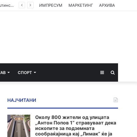
ВМРО-ДПМНЕ: Приказната на СДСМ за францускиот предлог ќе заврши како таа за мигранти за пари
ИМПРЕСУМ
МАРКЕТИНГ
АРХИВА
Sidebar
Пребарај
ТАВ
СПОРТ
за
НАЈЧИТАНИ
Околу 800 жители од улицата
„Антон Попов 1“ стравуваат дека
ископите за подземната
сообраќајница кај „Лимак“ ќе ја