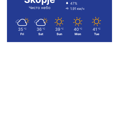
47%
Чисто небо
1.91 км/ч
35
36
39
40
41
℃
℃
℃
℃
℃
Fri
Sat
Sun
Mon
Tue