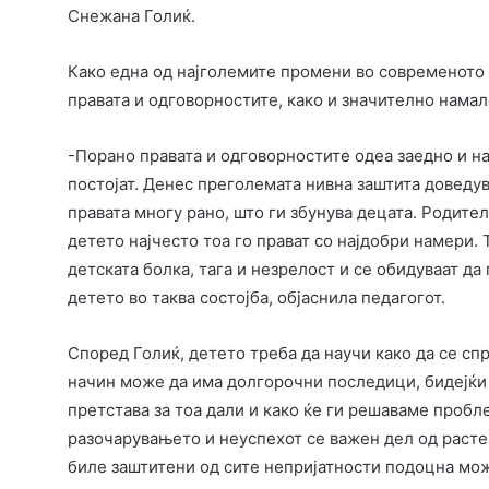
Снежана Голиќ.
Како една од најголемите промени во современото 
правата и одговорностите, како и значително намал
-Порано правата и одговорностите одеа заедно и на
постојат. Денес преголемата нивна заштита доведув
правата многу рано, што ги збунува децата. Родител
детето најчесто тоа го прават со најдобри намери. 
детската болка, тага и незрелост и се обидуваат д
детето во таква состојба, објаснила педагогот.
Според Голиќ, детето треба да научи како да се сп
начин може да има долгорочни последици, бидејќи
претстава за тоа дали и како ќе ги решаваме пробле
разочарувањето и неуспехот се важен дел од расте
биле заштитени од сите непријатности подоцна мо