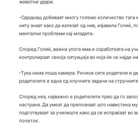
животни удари.
-Одеднаш добиваат многу големо количество тага ко
ниту знаат како да излезат од нив, изјавила Голиќ, п
ментални проблеми кај младите.
Според Голиќ, важна улога има и соработката на учи
контролираат секоја ситуација во која ќе се најде н
-Тука нема лоша намера. Речиси сите родители и де
родителите е една од клучните задачи на стручните
Според неа, најважно е родителите прво да го запо
настрана. Да умеат да препознаат што навистина му 
подготвуваат за училиште како да се испраќаат во в
почеток.