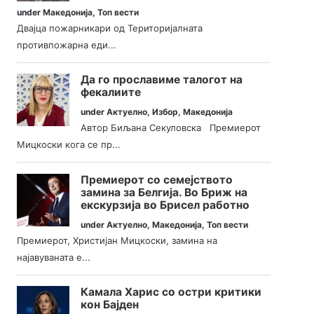
under
Македонија
,
Топ вести
Двајца пожарникари од Територијалната
противпожарна еди...
Да го прославиме талогот на
фекалиите
under
Актуелно
,
Избор
,
Македонија
Автор Биљана Секуловска Премиерот
Мицкоски кога се пр...
Премиерот со семејството
замина за Белгија. Во Бриж на
екскурзија во Брисел работно
under
Актуелно
,
Македонија
,
Топ вести
Премиерот, Христијан Мицкоски, замина на
најавуваната е...
Камала Харис со остри критики
кон Бајден