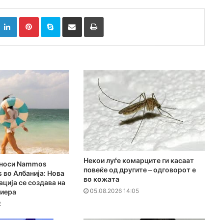
k
witter
LinkedIn
Pinterest
Skype
Сподели преку Е-маил
Испринтај
Hекои луѓе комарците ги касаат
о носи Nammos
повеќе од другите – одговорот е
s во Албанија: Нова
во кожата
нација се создава на
05.08.2026 14:05
виера
2