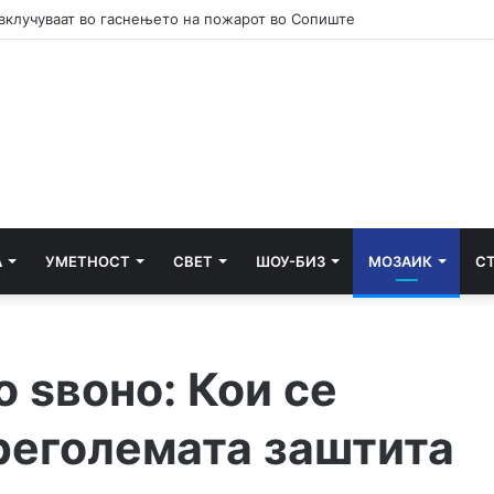
А
УМЕТНОСТ
СВЕТ
ШОУ-БИЗ
МОЗАИК
С
 ѕвоно: Кои се
реголемата заштита