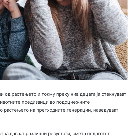
и од растењето и токму преку нив децата ја стекнуваат
 животните предизвици во подоцнежните
со растењето на претходните генерации, наведуваат
атоа даваат различни резултати, смета педагогот