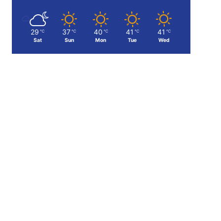
29
37
40
41
41
℃
℃
℃
℃
℃
Sat
Sun
Mon
Tue
Wed