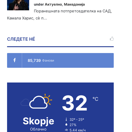
under
Актуелно
,
Македонија
Поранешната потпретседателка на САД,
Камала Харис, сè п...
СЛЕДЕТЕ НÉ
85,739
Фанови
32
℃
Skopje
32º - 25º
27%
Облачно
5.44 км/ч