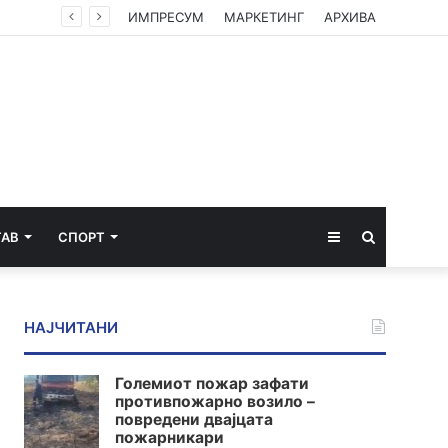
Мерџановски: Со владин авион во Скопје транспортиран пациент повреден на одмор во Турција
ИМПРЕСУМ
МАРКЕТИНГ
АРХИВА
Sidebar
Пребарај
ТАВ
СПОРТ
за
НАЈЧИТАНИ
Големиот пожар зафати
противпожарно возило –
повредени двајцата
пожарникари