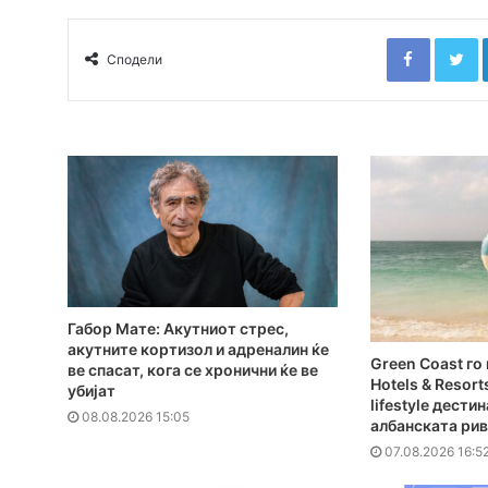
Faceboo
T
Сподели
Габор Мате: Акутниот стрес,
акутните кортизол и адреналин ќе
Green Coast г
ве спасат, кога се хронични ќе ве
Hotels & Resort
убијат
lifestyle дести
08.08.2026 15:05
албанската ри
07.08.2026 16:5