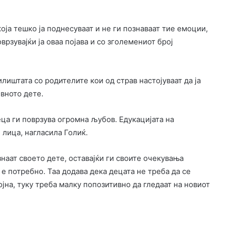
ја тешко ја поднесуваат и не ги познаваат тие емоции,
оврзувајќи ја оваа појава и со зголемениот број
лиштата со родителите кои од страв настојуваат да ја
ивното дете.
ца ги поврзува огромна љубов. Едукацијата на
 лица, нагласила Голиќ.
знаат своето дете, оставајќи ги своите очекувања
е потребно. Таа додава дека децата не треба да се
ојна, туку треба малку попозитивно да гледаат на новиот