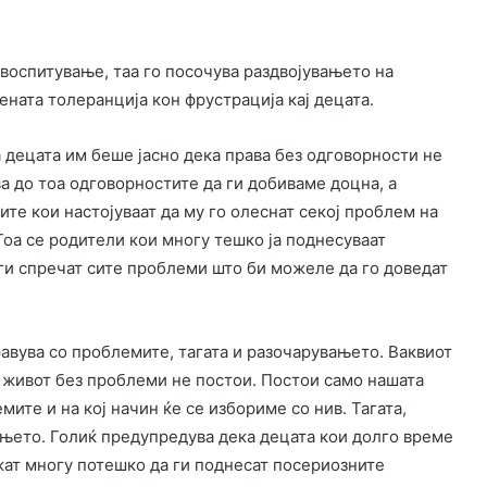
воспитување, таа го посочува раздвојувањето на
ената толеранција кон фрустрација кај децата.
 децата им беше јасно дека права без одговорности не
а до тоа одговорностите да ги добиваме доцна, а
ите кои настојуваат да му го олеснат секој проблем на
Тоа се родители кои многу тешко ја поднесуваат
а ги спречат сите проблеми што би можеле да го доведат
равува со проблемите, тагата и разочарувањето. Ваквиот
 живот без проблеми не постои. Постои само нашата
мите и на кој начин ќе се избориме со нив. Тагата,
њето. Голиќ предупредува дека децата кои долго време
жат многу потешко да ги поднесат посериозните