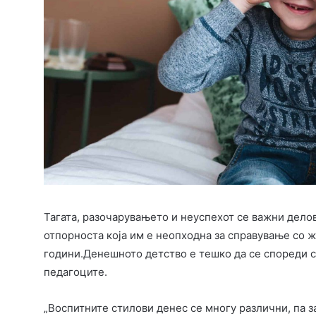
Тагата, разочарувањето и неуспехот се важни делов
отпорноста која им е неопходна за справување со
години.Денешното детство е тешко да се спореди 
педагоците.
„Воспитните стилови денес се многу различни, па з