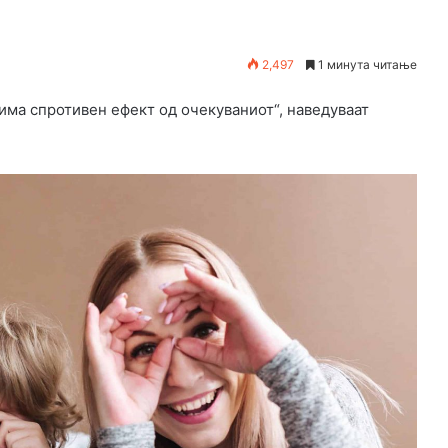
2,497
1 минута читање
има спротивен ефект од очекуваниот“, наведуваат