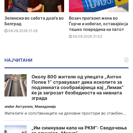
Зеленски во сабота доаѓа во
Возач прегазил жена во
Белград
Ѓорче и избегал, оставајќи ја
тешко повредена на патот
06.08.2026 21:29
06.08.2026 21:03
НАЈЧИТАНИ
Околу 800 жители од улицата „Антон
Попов 1“ стравуваат дека ископите за
подземната сообраќајница кај „Лимак“
ќе ја загрозат безбедноста на нивната
зграда
under
Актуелно
,
Македонија
Жителите и сопствениците на деловни простори во станбен...
„Им симнувам капа на РКМ“: Сведочења