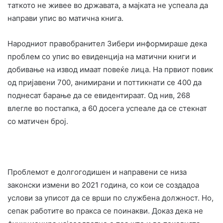
таткото не живее во државата, а мајката не успеала да
направи упис во матична книга.
Народниот правобранител Зибери информираше дека
проблем со упис во евиденција на матични книги и
добивање на извод имаат повеќе лица. На првиот повик
од пријавени 700, анимирани и поттикнати се 400 да
поднесат барање да се евидентираат. Од нив, 268
влегле во постапка, а 60 досега успеале да се стекнат
со матичен број.
Проблемот е долгогодишен и направени се низа
законски измени во 2021 година, со кои се создадоа
услови за уписот да се врши по службена должност. Но,
сепак работите во пракса се поинакви. Доказ дека не