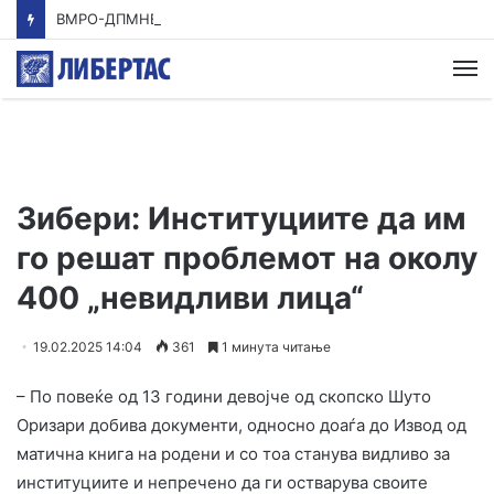
ВМРО-ДПМНЕ: Приказната на СДСМ за францускиот предлог ќе заврши како таа за мигранти за пари
М
Зибери: Институциите да им
го решат проблемот на околу
400 „невидливи лица“
19.02.2025 14:04
361
1 минута читање
– По повеќе од 13 години девојче од скопско Шуто
Оризари добива документи, односно доаѓа до Извод од
матична книга на родени и со тоа станува видливо за
институциите и непречено да ги остварува своите