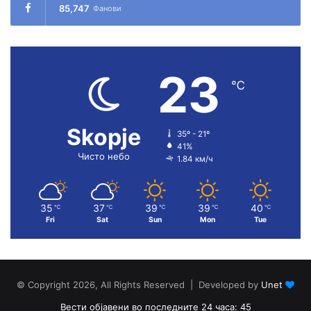
85,747
Фанови
23
℃
Skopje
35º - 21º
41%
Чисто небо
1.84 км/ч
35
37
39
39
40
℃
℃
℃
℃
℃
Fri
Sat
Sun
Mon
Tue
© Copyright 2026, All Rights Reserved | Developed by
Unet
Вести објавени во последните 24 часа: 45