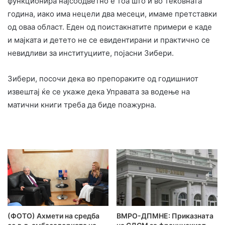
функционира најсоодветно е тоа што и во тековната
година, иако има нецели два месеци, имаме претставки
од оваа област. Еден од поистакнатите примери е каде
и мајката и детето не се евидентирани и практично се
невидливи за институциите, појасни Зибери.
Зибери, посочи дека во препораките од годишниот
извештај ќе се укаже дека Управата за водење на
матични книги треба да биде поажурна.
(ФОТО) Ахмети на средба
ВМРО-ДПМНЕ: Приказната