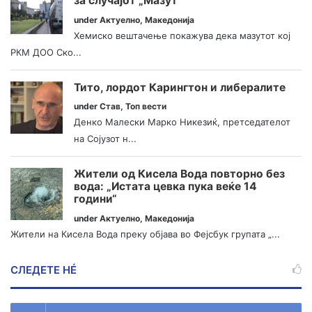
за случајот „Мазут“
under
Актуелно
,
Македонија
Хемиско вештачење покажува дека мазутот кој
РКМ ДОО Ско...
Тито, лордот Карингтон и либералите
under
Став
,
Топ вести
Денко Малески Марко Никезиќ, претседателот
на Сојузот н...
Жители од Кисела Вода повторно без
вода: „Истата цевка пука веќе 14
години“
under
Актуелно
,
Македонија
Жители на Кисела Вода преку објава во Фејсбук групата „...
СЛЕДЕТЕ НÉ