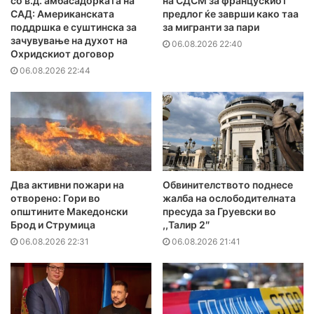
со в.д. амбасадорката на
на СДСМ за францускиот
САД: Американската
предлог ќе заврши како таа
поддршка е суштинска за
за мигранти за пари
зачувување на духот на
06.08.2026 22:40
Охридскиот договор
06.08.2026 22:44
Два активни пожари на
Обвинителството поднесе
отворено: Гори во
жалба на ослободителната
општините Македонски
пресуда за Груевски во
Брод и Струмица
,,Талир 2″
06.08.2026 22:31
06.08.2026 21:41