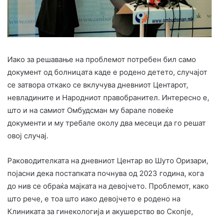
Иако за решавање на проблемот потребен бил само
документ од болницата каде е родено детето, случајот
се затвора откако се вклучува дневниот Центарот,
невладините и Народниот правобранител. Интересно е,
што и на самиот Омбудсман му барале повеќе
документи и му требале околу два месеци да го решат
овој случај.
Раководителката на дневниот Центар во Шуто Оризари,
појасни дека постапката почнува од 2023 година, кога
до нив се обраќа мајката на девојчето. Проблемот, како
што рече, е тоа што иако девојчето е родено на
Клиниката за гинекологија и акушерство во Скопје,