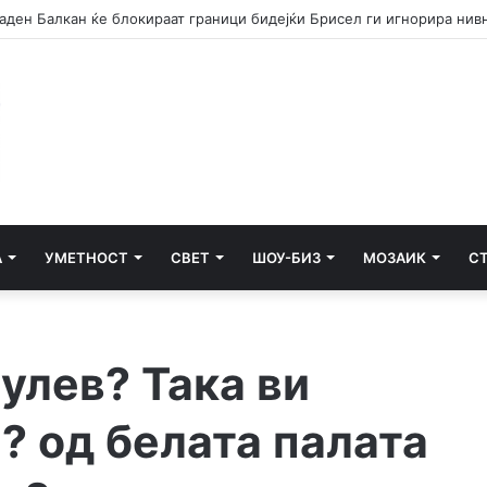
А
УМЕТНОСТ
СВЕТ
ШОУ-БИЗ
МОЗАИК
С
улев? Така ви
? од белата палата