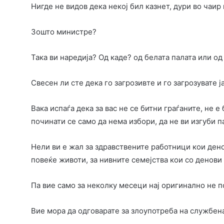
Нигде не видов дека некој бил казнет, дури во чаир
Зошто министре?
Така ви наредија? Од каде? од белата палата или о
Свесен ли сте дека го загрозивте и го загрозувате 
Вака испаѓа дека за вас не се битни граѓаните, не е
починати се само да нема избори, да не ви изгуби па
Нели ви е жал за здравствените работници кои дено
повеќе животи, за нивните семејства кои со денови 
Па вие само за неколку месеци нај оригинално не
Вие мора да одговарате за злоупотреба на службен