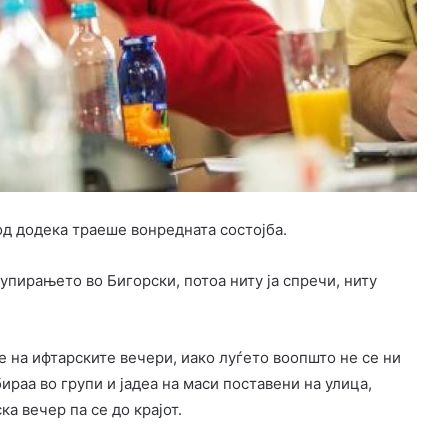
д додека траеше вонредната состојба.
пирањето во Бигорски, потоа ниту ја спречи, ниту
на ифтарските вечери, иако луѓето воопшто не се ни
бираа во групи и јадеа на маси поставени на улица,
ка вечер па се до крајот.