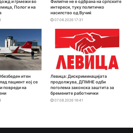
дожд и грмежи во
Филипче не е одбрана на српските
мица, Полог и на
интереси, туку политичко
а
насилство од Вучиќ
6
07.08.2026 17:31
Обезбеден итен
Левица: Дискриминацијата
лад пациент кој се
продолжува, ДПМНЕ одби
и повреди на
поголема законска заштита за
ени
бремените работнички
4
07.08.2026 16:41