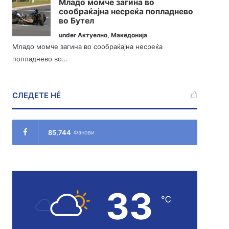
Младо момче загина во
сообраќајна несреќа попладнево
во Бутел
under
Актуелно
,
Македонија
Младо момче загина во сообраќајна несреќа
попладнево во...
СЛЕДЕТЕ НÉ
85,744
Фанови
33
℃