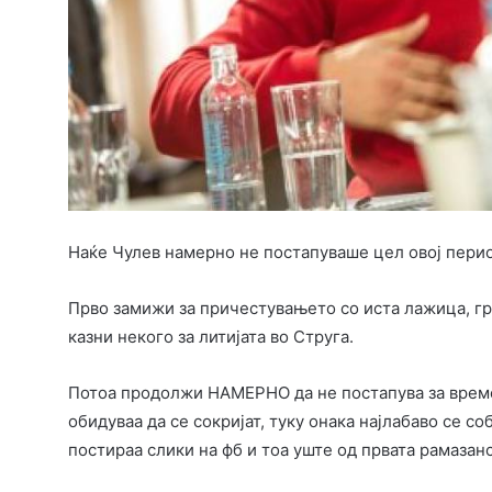
Наќе Чулев намерно не постапуваше цел овој перио
Прво замижи за причестувањето со иста лажица, гру
казни некого за литијата во Струга.
Потоа продолжи НАМЕРНО да не постапува за време 
обидуваа да се сокријат, туку онака најлабаво се со
постираа слики на фб и тоа уште од првата рамазанс