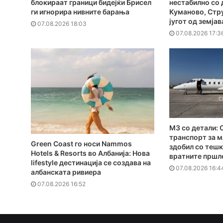
блокираат граници бидејќи Брисел
нестабилно со 
ги игнорира нивните барања
Куманово, Стру
југот од земјав
07.08.2026 18:03
07.08.2026 17:3
MЗ со детали: 
транспорт за м
Green Coast го носи Nammos
здобил со тешк
Hotels & Resorts во Албанија: Нова
вратните пршл
lifestyle дестинација се создава на
07.08.2026 16:4
албанската ривиера
07.08.2026 16:52