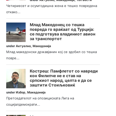
Четириесет и осумгодишна жена е тешко повредена
откако...
Млад Македонец со тешка
повреда го враќаат од Турција:
се подготвува владиниот авион
за транспортот
under
Актуелно
,
Македонија
Млад македонски државјанин кој се здобил со тешка
повре...
Костреш: Памфлетот со навреди
кон Филипче не е став на
српскиот народ, целта е да се
заштити Стоиљковиќ
under
Избор
,
Македонија
Претседателот на опозициската Лига на
социјалдемократи...