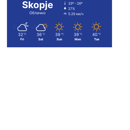
Skopje
33º - 26º
27%
Облачно
5.29 км/ч
32
36
39
39
40
℃
℃
℃
℃
℃
Fri
Sat
Sun
Mon
Tue