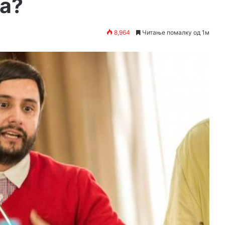
а?
8,964
Читање помалку од 1м