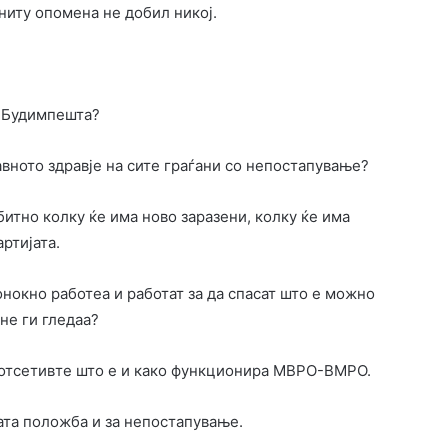
 ниту опомена не добил никој.
д Будимпешта?
јавното здравје на сите граѓани со непостапување?
 битно колку ќе има ново заразени, колку ќе има
ртијата.
нокно работеа и работат за да спасат што е можно
не ги гледаа?
 потсетивте што е и како функционира МВРО-ВМРО.
ата положба и за непостапување.