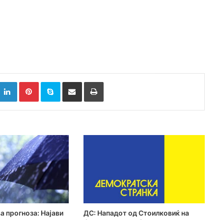
k
witter
LinkedIn
Pinterest
Skype
Сподели преку Е-маил
Испринтај
а прогноза: Најави
ДС: Нападот од Стоилковиќ на