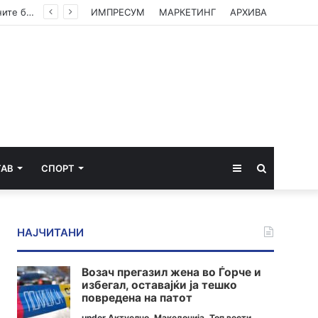
Камионџиите од Западен Балкан ќе блокираат граници бидејќи Брисел ги игнорира нивните барања
ИМПРЕСУМ
МАРКЕТИНГ
АРХИВА
Sidebar
Пребарај
ТАВ
СПОРТ
за
НАЈЧИТАНИ
Возач прегазил жена во Ѓорче и
избегал, оставајќи ја тешко
повредена на патот
under
Актуелно
,
Македонија
,
Топ вести