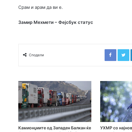
Срам и арам да ви е.
Замир Мехмети – Фејсбук статус
Faceboo
T
Сподели
Камионџиите од Западен Балкан ќе
УХМР со најнов