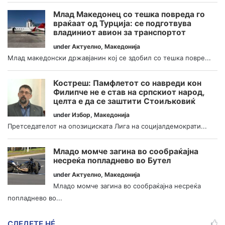
Млад Македонец со тешка повреда го
враќаат од Турција: се подготвува
владиниот авион за транспортот
under
Актуелно
,
Македонија
Млад македонски државјанин кој се здобил со тешка повре...
Костреш: Памфлетот со навреди кон
Филипче не е став на српскиот народ,
целта е да се заштити Стоиљковиќ
under
Избор
,
Македонија
Претседателот на опозициската Лига на социјалдемократи...
Младо момче загина во сообраќајна
несреќа попладнево во Бутел
under
Актуелно
,
Македонија
Младо момче загина во сообраќајна несреќа
попладнево во...
СЛЕДЕТЕ НÉ