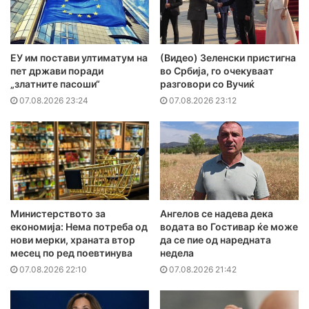
ЕУ им постави ултиматум на
(Видео) Зеленски пристигна
пет држави поради
во Србија, го очекуваат
„златните пасоши“
разговори со Вучиќ
07.08.2026 23:24
07.08.2026 23:12
Министерството за
Ангелов се надева дека
економија: Нема потреба од
водата во Гостивар ќе може
нови мерки, храната втор
да се пие од наредната
месец по ред поевтинува
недела
07.08.2026 22:10
07.08.2026 21:42