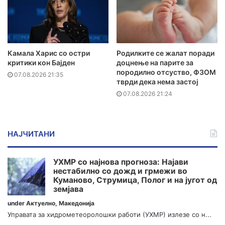
Камала Харис со остри
Родилките се жалат поради
критики кон Бајден
доцнење на парите за
породилно отсуство, ФЗОМ
07.08.2026 21:35
тврди дека нема застој
07.08.2026 21:24
НАЈЧИТАНИ
УХМР со најнова прогноза: Најави
нестабилно со дожд и грмежи во
Куманово, Струмица, Полог и на југот од
земјава
under
Актуелно
,
Македонија
Управата за хидрометеоролошки работи (УХМР) излезе со н...