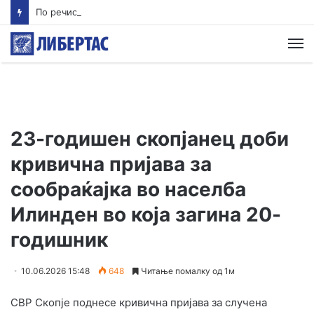
По речиси 30 години почнува судењето за убиството на Тупак Шакур
М
23-годишен скопјанец доби
кривична пријава за
сообраќајка во населба
Илинден во која загина 20-
годишник
10.06.2026 15:48
648
Читање помалку од 1м
СВР Скопје поднесе кривична пријава за случена