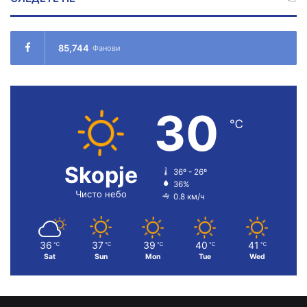
85,744
Фанови
30
℃
Skopje
36º - 26º
36%
Чисто небо
0.8 км/ч
36
37
39
40
41
℃
℃
℃
℃
℃
Sat
Sun
Mon
Tue
Wed