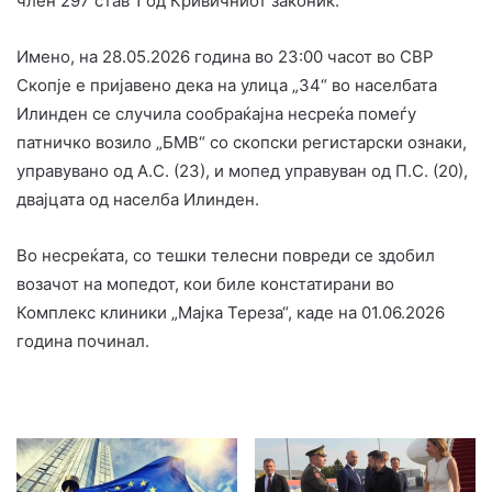
член 297 став 1 од Кривичниот законик.
Имено, на 28.05.2026 година во 23:00 часот во СВР
Скопје е пријавено дека на улица „34“ во населбата
Илинден се случила сообраќајна несреќа помеѓу
патничко возило „БМВ“ со скопски регистарски ознаки,
управувано од А.С. (23), и мопед управуван од П.С. (20),
двајцата од населба Илинден.
Во несреќата, со тешки телесни повреди се здобил
возачот на мопедот, кои биле констатирани во
Комплекс клиники „Мајка Тереза“, каде на 01.06.2026
година починал.