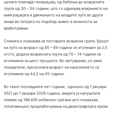
целата помлада генерација, од бебиња до возрасната
група од 30 – 34 години, што го одразува влијанието на
емиграцијата и движењето на младите луѓе во други
земји во потрага по подобар живот и можности за
вработување.
Сликата е поинаква за постарите возрасни групи. Бројот
на луѓе на возраст од 65 – 69 години се зголемил за 2,5
отсто, додека возрасната група од 70 – 74 години се
зголемила за шест проценти. Во меѓувреме, со овие
показатели, просечната возраст на населението се
зголемила од 44,3 на 45 години.
Во текот последните пет години, односно од 1 јануари
2021 до 1 јануари 2026 година, земјата ја напуштиле
повеќе од 166.400 албански граѓани што покажува
понатамошно продлабочување на демографската криза.