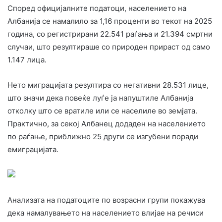
Според официјалните податоци, населението на
Албанија се намалило за 1,16 проценти во текот на 2025
година, со регистрирани 22.541 раѓања и 21.394 смртни
случаи, што резултираше со природен прираст од само
1.147 лица.
Нето миграцијата резултира со негативни 28.531 лице,
што значи дека повеќе луѓе ја напуштиле Албанија
отколку што се вратиле или се населиле во земјата.
Практично, за секој Албанец додаден на населението
по раѓање, приближно 25 други се изгубени поради
емиграцијата.
Анализата на податоците по возрасни групи покажува
дека намалувањето на населението влијае на речиси