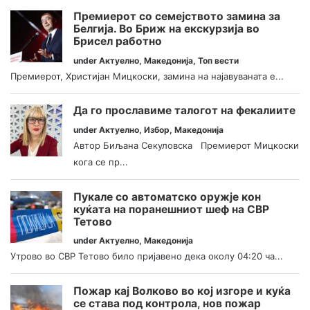
Премиерот со семејството замина за
Белгија. Во Бриж на екскурзија во
Брисел работно
under
Актуелно
,
Македонија
,
Топ вести
Премиерот, Христијан Мицкоски, замина на најавуваната е...
Да го прославиме талогот на фекалиите
under
Актуелно
,
Избор
,
Македонија
Автор Биљана Секуловска Премиерот Мицкоски
кога се пр...
Пукале со автоматско оружје кон
куќата на поранешниот шеф на СВР
Тетово
under
Актуелно
,
Македонија
Утрово во СВР Тетово било пријавено дека околу 04:20 ча...
Пожар кај Волково во кој изгоре и куќа
се става под контрола, нов пожар