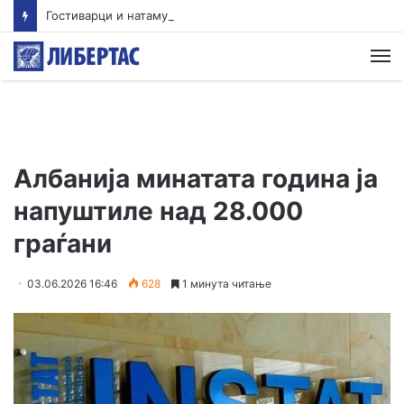
Гостиварци и натаму без пивка вода
М
Албанија минатата година ја
напуштиле над 28.000
граѓани
03.06.2026 16:46
628
1 минута читање