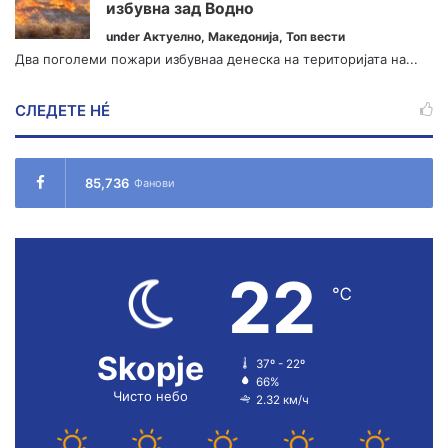
избувна зад Водно
under
Актуелно
,
Македонија
,
Топ вести
Два поголеми пожари избувнаа денеска на територијата на...
СЛЕДЕТЕ НÉ
85,736
Фанови
22
℃
Skopje
37º - 22º
66%
Чисто небо
2.32 км/ч