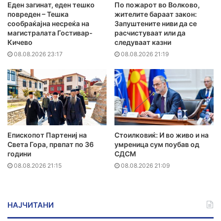
Еден загинат, еден тешко
По пожарот во Волково,
повреден – Тешка
жителите бараат закон:
сообраќајна несреќа на
Запуштените ниви да се
магистралата Гостивар-
расчистуваат или да
Кичево
следуваат казни
08.08.2026 23:17
08.08.2026 21:19
Епископот Партениј на
Стоилковиќ: И во живо и на
Света Гора, првпат по 36
умреница сум поубав од
години
СДСМ
08.08.2026 21:15
08.08.2026 21:09
НАЈЧИТАНИ