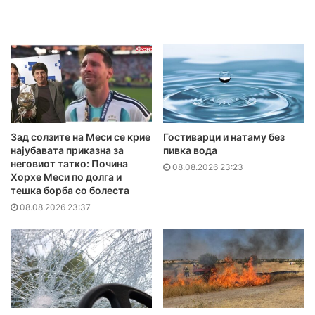
Зад солзите на Меси се крие
Гостиварци и натаму без
најубавата приказна за
пивка вода
неговиот татко: Почина
08.08.2026 23:23
Хорхе Меси по долга и
тешка борба со болеста
08.08.2026 23:37