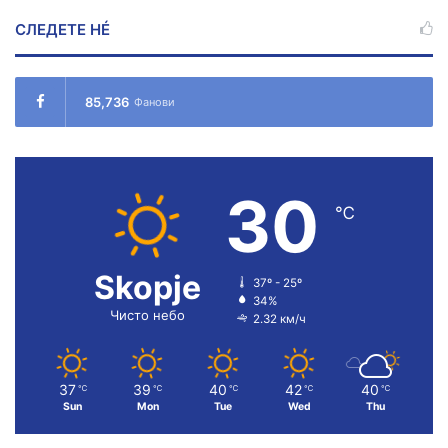
СЛЕДЕТЕ НÉ
85,736
Фанови
30
℃
Skopje
37º - 25º
34%
Чисто небо
2.32 км/ч
37
39
40
42
40
℃
℃
℃
℃
℃
Sun
Mon
Tue
Wed
Thu