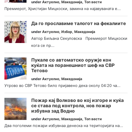
under
Актуелно
,
Македонија
,
Топ вести
Премиерот, Христијан Мицкоски, замина на најавуваната е...
Да го прославиме талогот на фекалиите
under
Актуелно
,
Избор
,
Македонија
Автор Биљана Секуловска Премиерот Мицкоски
кога се пр...
Пукале со автоматско оружје кон
куќата на поранешниот шеф на СВР
Тетово
under
Актуелно
,
Македонија
Утрово во СВР Тетово било пријавено дека околу 04:20 ча...
Пожар кај Волково во кој изгоре и куќа
се става под контрола, нов пожар
избувна зад Водно
under
Актуелно
,
Македонија
,
Топ вести
Два поголеми пожари избувнаа денеска на територијата на...