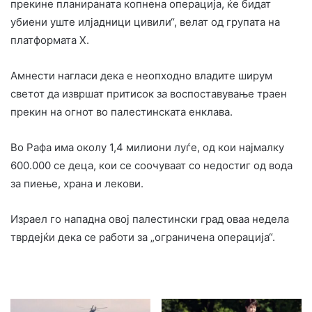
прекине планираната копнена операција, ќе бидат
убиени уште илјадници цивили“, велат од групата на
платформата X.
Амнести нагласи дека е неопходно владите ширум
светот да извршат притисок за воспоставување траен
прекин на огнот во палестинската енклава.
Во Рафа има околу 1,4 милиони луѓе, од кои најмалку
600.000 се деца, кои се соочуваат со недостиг од вода
за пиење, храна и лекови.
Израел го нападна овој палестински град оваа недела
тврдејќи дека се работи за „ограничена операција“.