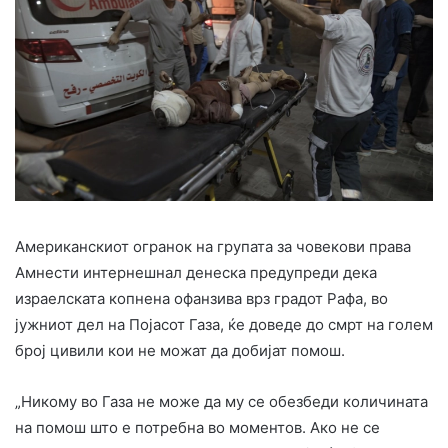
Американскиот огранок на групата за човекови права
Амнести интернешнал денеска предупреди дека
израелската копнена офанзива врз градот Рафа, во
јужниот дел на Појасот Газа, ќе доведе до смрт на голем
број цивили кои не можат да добијат помош.
„Никому во Газа не може да му се обезбеди количината
на помош што е потребна во моментов. Ако не се