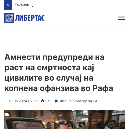
Такаичи: Јапонија ги поддржува трите принципи на ненуклеарно оружје
М
Амнести предупреди на
раст на смртноста кај
цивилите во случај на
копнена офанзива во Рафа
10.05.2024 07:59
273
Читање помалку од 1м