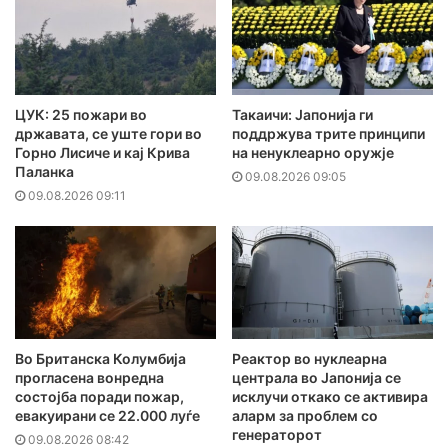
ЦУК: 25 пожари во
Такаичи: Јапонија ги
државата, се уште гори во
поддржува трите принципи
Горно Лисиче и кај Крива
на ненуклеарно оружје
Паланка
09.08.2026 09:05
09.08.2026 09:11
Во Британска Колумбија
Реактор во нуклеарна
прогласена вонредна
централа во Јапонија се
состојба поради пожар,
исклучи откако се активира
евакуирани се 22.000 луѓе
аларм за проблем со
генераторот
09.08.2026 08:42