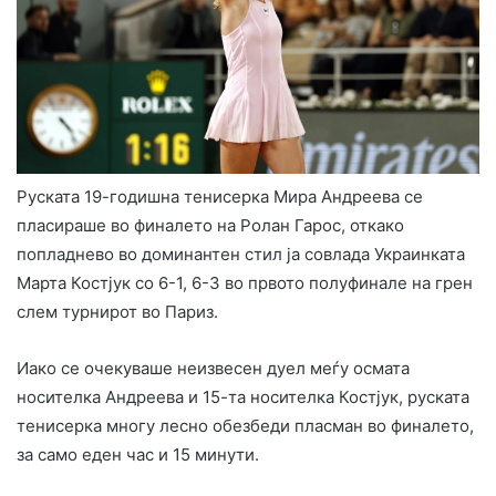
Руската 19-годишна тенисерка Мира Андреева се
пласираше во финалето на Ролан Гарос, откако
попладнево во доминантен стил ја совлада Украинката
Марта Костјук со 6-1, 6-3 во првото полуфинале на грен
слем турнирот во Париз.
Иако се очекуваше неизвесен дуел меѓу осмата
носителка Андреева и 15-та носителка Костјук, руската
тенисерка многу лесно обезбеди пласман во финалето,
за само еден час и 15 минути.