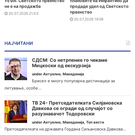
УЕФА: Светското првенство
плановите на Инфантино да
не е на продажба
продаде удел од Светското
првенство
30.07.2026 21:03
30.07.2026 19:56
НАЈЧИТАНИ
СДСМ: Со нетрпение го чекаме
Мицкоски од екскурзија
under
Актуелно
,
Македонија
Брисел е многу популарна дестинација за
летување, особе...
ТВ 24- Претседателката Силјановска
Давкова се огради од случајот со
разузнавачот Тодоровски
under
Актуелно
,
Македонија
,
Топ вести
Претседателката на државата Гордана Сиљановска Давкова...