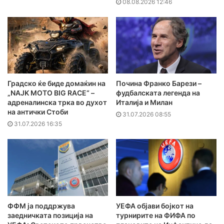
08.08.2026 12:46
Градско ќе биде домаќин на
Почина Франко Барези –
„NAJK MOTO BIG RACE“ –
фудбалската легенда на
адреналинска трка во духот
Италија и Милан
на антички Стоби
31.07.2026 08:55
31.07.2026 16:35
ФФМ ја поддржува
УЕФА објави бојкот на
заедничката позиција на
турнирите на ФИФА по