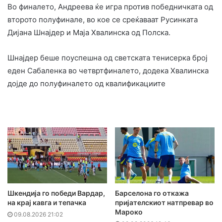
Во финалето, Андреева ќе игра против победничката од
второто полуфинале, во кое се среќаваат Русинката
Дијана Шнајдер и Маја Хвалинска од Полска.
Шнајдер беше поуспешна од светската тенисерка број
еден Сабаленка во четвртфиналето, додека Хвалинска
дојде до полуфиналето од квалификациите
Шкендија го победи Вардар,
Барселона го откажа
на крај кавга и тепачка
пријателскиот натпревар во
Мароко
09.08.2026 21:02