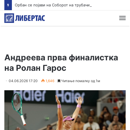
Орбан се појави на Соборот на трубачи во српска Гуча
М
Андреева прва финалистка
на Ролан Гарос
04.06.2026 17:20
1,646
Читање помалку од 1м