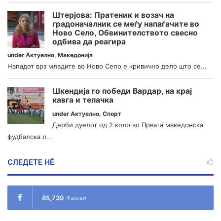
Штерјова: Пратеник и возач на
градоначалник се меѓу напаѓачите во
Ново Село, Обвинителството свесно
одбива да реагира
under
Актуелно
,
Македонија
Нападот врз младите во Ново Село е кривично дело што се...
Шкендија го победи Вардар, на крај
кавга и тепачка
under
Актуелно
,
Спорт
Дерби дуелот од 2 коло во Првата македонска
фудбалска л...
СЛЕДЕТЕ НÉ
85,739
Фанови