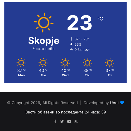
23
℃
Skopje
37º - 23º
53%
Чисто небо
0.64 км/ч
37
40
40
38
37
℃
℃
℃
℃
℃
Mon
Tue
Wed
Thu
Fri
© Copyright 2026, All Rights Reserved | Developed by
Unet
Вести објавени во последните 24 часа: 39
Facebook
Twitter
YouTube
RSS