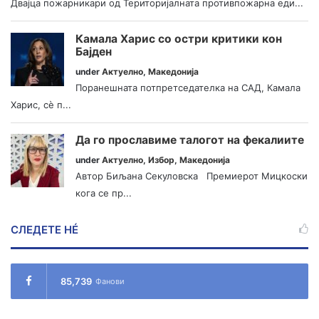
Двајца пожарникари од Територијалната противпожарна еди...
Камала Харис со остри критики кон
Бајден
under
Актуелно
,
Македонија
Поранешната потпретседателка на САД, Камала
Харис, сè п...
Да го прославиме талогот на фекалиите
under
Актуелно
,
Избор
,
Македонија
Автор Биљана Секуловска Премиерот Мицкоски
кога се пр...
СЛЕДЕТЕ НÉ
85,739
Фанови