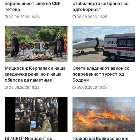
поранешниот шеф на СВР
стабилноста се бранат со
Тетово
одговорност
08.08.2026 16:34
08.08.2026 16:25
Мицкоски: Карпалак е наша
Слета владиниот авион со
заедничка рана, но и наша
повредениот турист од
обврска да паметиме
Бодрум
08.08.2026 16:22
08.08.2026 16:08
(ВИДЕО) Инцидент во
Пожар кај Волково во кој