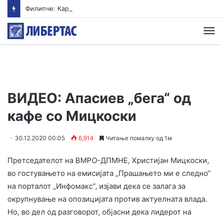
Филипче: Карпалак е потсетник дека мирот и стабилноста се бранат со одговорност
М
ВИДЕО: Апасиев „бега“ од
кафе со Мицкоски
30.12.2020 00:05
6,914
Читање помалку од 1м
Претседателот на ВМРО-ДПМНЕ, Христијан Мицкоски,
во гостувањето на емисијата „Прашањето ми е следно“
на порталот „Инфомакс“, изјави дека се залага за
окрупнување на опозицијата против актуелната влада.
Но, во дел од разговорот, објасни дека лидерот на