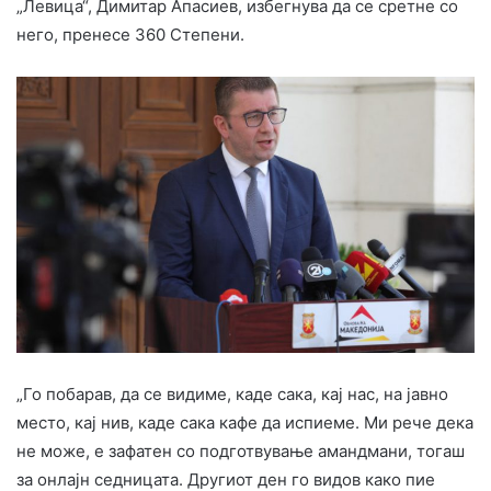
„Левица“, Димитар Апасиев, избегнува да се сретне со
него, пренесе 360 Степени.
„Го побарав, да се видиме, каде сака, кај нас, на јавно
место, кај нив, каде сака кафе да испиеме. Ми рече дека
не може, е зафатен со подготвување амандмани, тогаш
за онлајн седницата. Другиот ден го видов како пие