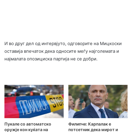
И во друг дел од интервјуто, одговорите на Мицкоски
оставија впечаток дека односите меѓу најголемата и
најмалата опозициска партија не се добри.
Пукале со автоматско
Филипче: Карпалак е
оружје кон куќата на
потсетник дека мирот и