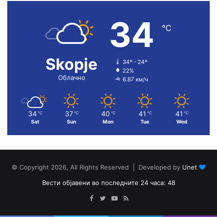
34
℃
Skopje
34º - 24º
22%
Облачно
6.87 км/ч
34
37
40
41
41
℃
℃
℃
℃
℃
Sat
Sun
Mon
Tue
Wed
© Copyright 2026, All Rights Reserved | Developed by
Unet
Вести објавени во последните 24 часа: 48
Facebook
Twitter
YouTube
RSS