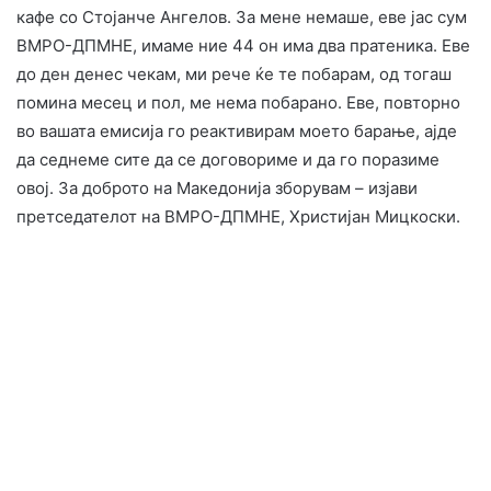
кафе со Стојанче Ангелов. За мене немаше, еве јас сум
ВМРО-ДПМНЕ, имаме ние 44 он има два пратеника. Еве
до ден денес чекам, ми рече ќе те побарам, од тогаш
помина месец и пол, ме нема побарано. Еве, повторно
во вашата емисија го реактивирам моето барање, ајде
да седнеме сите да се договориме и да го поразиме
овој. За доброто на Македонија зборувам – изјави
претседателот на ВМРО-ДПМНЕ, Христијан Мицкоски.