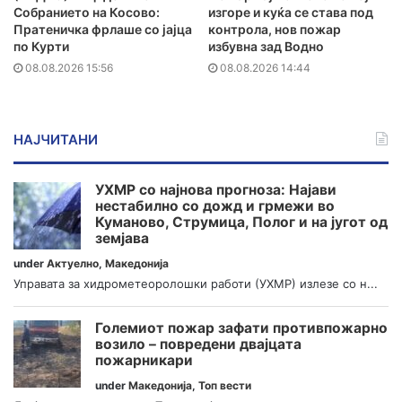
Собранието на Косово:
изгоре и куќа се става под
Пратеничка фрлаше со јајца
контрола, нов пожар
по Курти
избувна зад Водно
08.08.2026 15:56
08.08.2026 14:44
НАЈЧИТАНИ
УХМР со најнова прогноза: Најави
нестабилно со дожд и грмежи во
Куманово, Струмица, Полог и на југот од
земјава
under
Актуелно
,
Македонија
Управата за хидрометеоролошки работи (УХМР) излезе со н...
Големиот пожар зафати противпожарно
возило – повредени двајцата
пожарникари
under
Македонија
,
Топ вести