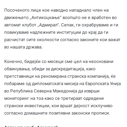
Посоченото лице кое наводно нападнало член на
движењето „Антикоцкање“ воопшто не е вработен во
автомат клубот „Адмирал“. Сепак, ги охрабруваме и ги
повикуваме надлежните институции до крај да ги
расчистат сите околности согласно законите кои важат
во нашата држава.
Конечно, бидејќи со месеци сме цел на неосновани
обвинувања, обиди за дискредитација, како
претставници на реномирана странска компанија, ќе
побараме од дипломатската мисија на Европската Унија
во Република Северна Македонија да изврши
мониторинг на тоа како се третираат одредени
странски инвестиции, кои вршат дејност исклучиво
согласно домашните позитивни законски прописи.