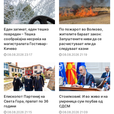
Еден загинат, еден тешко
По пожарот во Волково,
повреден – Тешка
жителите бараат закон:
сообраќајна несреќа на
Запуштените ниви да се
магистралата Гостивар-
расчистуваат или да
Кичево
следуваат казни
08.08.2026 23:17
08.08.2026 21:19
Епископот Партениј на
Стоилковиќ: И во живо и на
Света Гора, првпат по 36
умреница сум поубав од
години
СДСМ
08.08.2026 21:15
08.08.2026 21:09