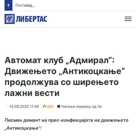
Гостиварци и натаму без пивка вода
М
Автомат клуб „Адмирал“:
Движењето „Антикоцкање“
продолжува со ширењето
лажни вести
14.06.2020 11:46
684
Читање помалку од 1м
Писмен демант на прес-конфекцијата на движењето
„Антикоцкање“: