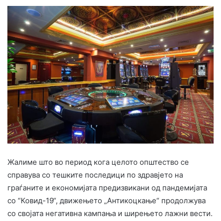
Жалиме што во период кога целото општество се
справува со тешките последици по здравјето на
граѓаните и економијата предизвикани од пандемијата
со “Ковид-19“, движењето „Антикоцкање“ продолжува
со својата негативна кампања и ширењето лажни вести.