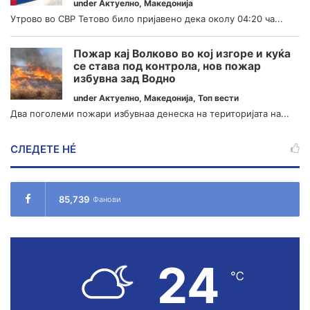
under
Актуелно
,
Македонија
Утрово во СВР Тетово било пријавено дека околу 04:20 ча...
Пожар кај Волково во кој изгоре и куќа
се става под контрола, нов пожар
избувна зад Водно
under
Актуелно
,
Македонија
,
Топ вести
Два поголеми пожари избувнаа денеска на територијата на...
СЛЕДЕТЕ НÉ
85,739
Фанови
24
℃