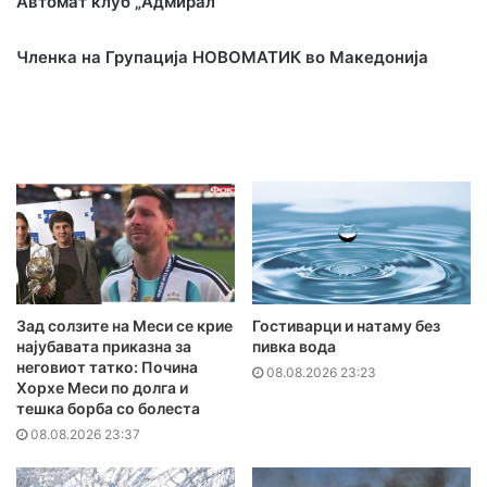
Автомат клуб „Адмирал“
Членка на Групација НОВОМАТИК во Македонија
Зад солзите на Меси се крие
Гостиварци и натаму без
најубавата приказна за
пивка вода
неговиот татко: Почина
08.08.2026 23:23
Хорхе Меси по долга и
тешка борба со болеста
08.08.2026 23:37