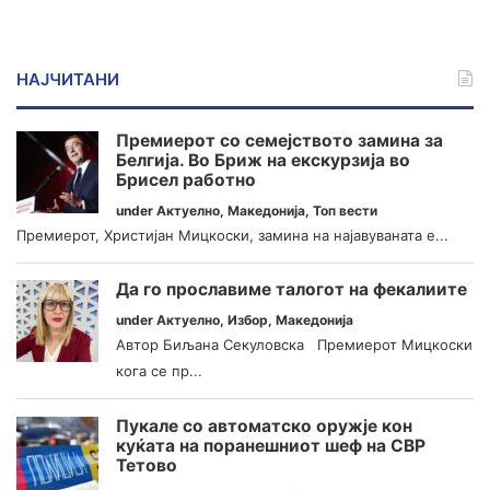
НАЈЧИТАНИ
Премиерот со семејството замина за
Белгија. Во Бриж на екскурзија во
Брисел работно
under
Актуелно
,
Македонија
,
Топ вести
Премиерот, Христијан Мицкоски, замина на најавуваната е...
Да го прославиме талогот на фекалиите
under
Актуелно
,
Избор
,
Македонија
Автор Биљана Секуловска Премиерот Мицкоски
кога се пр...
Пукале со автоматско оружје кон
куќата на поранешниот шеф на СВР
Тетово