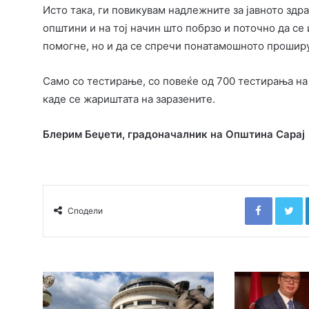
Исто така, ги повикувам надлежните за јавното здра
општини и на тој начин што побрзо и поточно да се
помогне, но и да се спречи понатамошното проширу
Само со тестирање, со повеќе од 700 тестирања на
каде се жариштата на заразените.
Блерим Беџети, градоначалник на Општина Сарај
Faceboo
T
Сподели