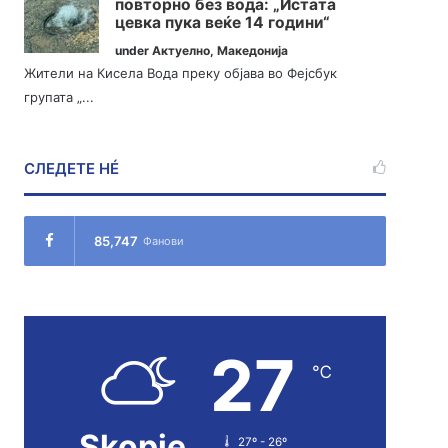
повторно без вода: „Истата
цевка пука веќе 14 години“
under
Актуелно
,
Македонија
Жители на Кисела Вода преку објава во Фејсбук
групата „...
СЛЕДЕТЕ НÉ
85,747
Фанови
27
℃
Skopje
27º - 26º