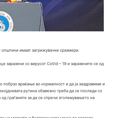
е општини имаат загрижувачки сразмери.
це заразени со вирусот CoVid – 19 и заразените се од
о побрзо враќање во нормалност и да ја заздравиме и
екојдневата рутина обавезно треба да се последи со
од граѓаните за да се спречи зголемувањето на
ето на мерките и безгрижноста може да создаде