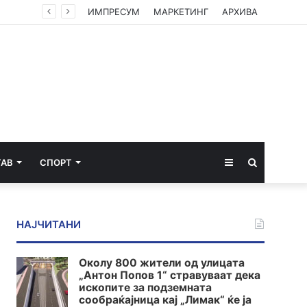
ИМПРЕСУМ
МАРКЕТИНГ
АРХИВА
Sidebar
Пребарај
ТАВ
СПОРТ
за
НАЈЧИТАНИ
Околу 800 жители од улицата
„Антон Попов 1“ стравуваат дека
ископите за подземната
сообраќајница кај „Лимак“ ќе ја