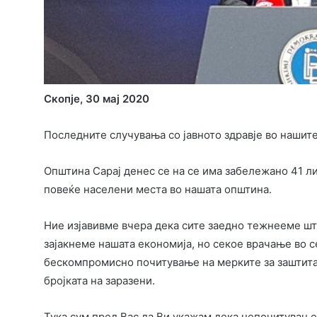
Скопје, 30 мај 2020
Последните случувања со јавното здравје во нашит
Општина Сарај денес се на се има забележано 41 ли
повеќе населени места во нашата општина.
Ние изјавивме вчера дека сите заедно тежнееме шт
зајакнеме нашата економија, но секое врачање во с
бескомпромисно почитување на мерките за заштита 
бројката на заразени.
Тука сум пред Вас да Ви укажам дека непочитувањ