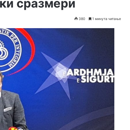
ки сразмери
380
1 минута читање