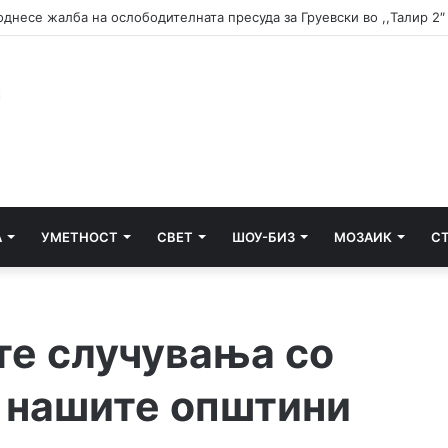
днесе жалба на ослободителната пресуда за Груевски во ,,Талир 2″
А
УМЕТНОСТ
СВЕТ
ШОУ-БИЗ
МОЗАИК
С
те случувања со
о нашите општини