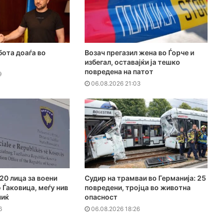
бота доаѓа во
Возач прегазил жена во Ѓорче и
избегал, оставајќи ја тешко
повредена на патот
9
06.08.2026 21:03
20 лица за воени
Судир на трамваи во Германија: 25
 Ѓаковица, меѓу нив
повредени, тројца во животна
чиќ
опасност
6
06.08.2026 18:26