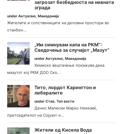
загрозат безбедноста на нивната
зграда
under
Актуелно
,
Македонија
Жителите и сопствениците на деловни простори во
станбен...
„Им симнувам капа на РКМ“:
Сведочења за случајот „Мазут“
under
Актуелно
,
Македонија
Хемиско вештачење покажува дека
мазутот кој РКМ ДОО Ско...
Тито, лордот Карингтон и
либералите
under
Став
,
Топ вести
Денко Малески Марко Никезиќ,
претседателот на Сојузот н...
Жители од Кисела Вода