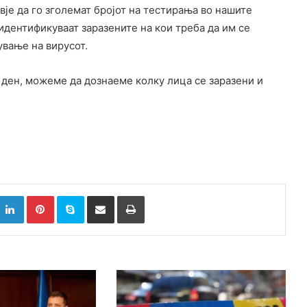
вје да го зголемат бројот на тестирања во нашите
 идентификуваат заразените на кои треба да им се
вање на вирусот.
 ден, можеме да дознаеме колку лица се заразени и
k
witter
LinkedIn
Pinterest
Skype
Сподели преку Е-маил
Испринтај