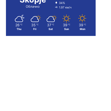
34%
Облачно
1.97 км/ч
26
35
37
39
39
℃
℃
℃
℃
℃
Thu
Fri
Sat
Sun
Mon