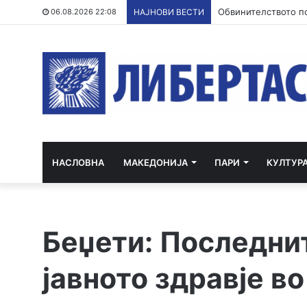
Обвинителството по
06.08.2026 22:08
НАЈНОВИ ВЕСТИ
НАСЛОВНА
МАКЕДОНИЈА
ПАРИ
КУЛТУР
Беџети: Последни
јавното здравје в