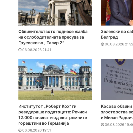
Обвинителството поднесе жалба
Зеленски во са
на ослободителната пресуда за
Белград
Груевски во ,,Талир 2″
06.08.2026 21:2
06.08.2026 21:41
Институтот „Роберт Кох“ ги
Косово обвини 
ревидираше податоците: Речиси
злосторства во
12.000 починати од екстремните
и Милан Радои
горештини во Германија
06.08.2026 19:4
06.08.2026 19:51