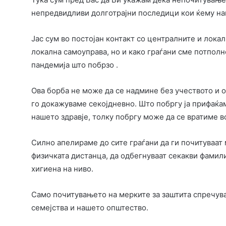
непредвидливи долготрајни последици кои ќему на
Јас сум во постојан контакт со централните и локал
локална самоуправа, но и како граѓани сме потполн
пандемија што побрзо .
Ова борба не може да се надмине без учеството и од
го докажуваме секојдневно. Што побргу ја прифаќам
нашето здравје, толку побргу може да се вратиме в
Силно апелираме до сите граѓани да ги почитуваат 
физичката дистанца, да одбегнуваат секакви фамили
хигиена на ниво.
Само почитувањето на мерките за заштита спречув
семејства и нашето општество.