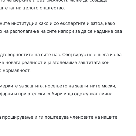
штетат на целото општество.
ните институции како и со експертите и затоа, како
о на располагање на сите напори за да се надмине ова
говорностите на сите нас. Овој вирус не е шега и ова
е новата реалност и ја зголемиме заштитата кон
о нормалност.
мерките за заштита, носењето на заштитните маски,
јарни и пријателски собири и да одржуваат лична
а проширување и ги поштедува членовите на нашите