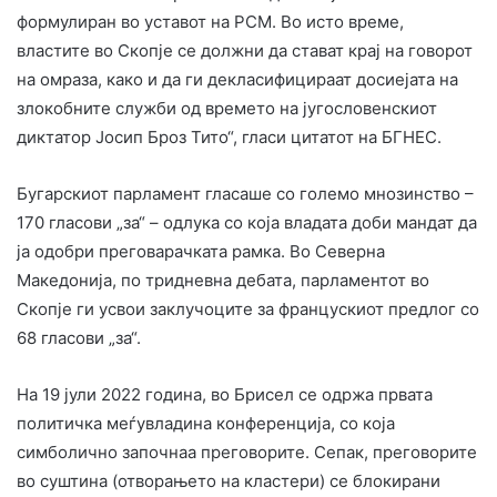
формулиран во уставот на РСМ. Во исто време,
властите во Скопје се должни да стават крај на говорот
на омраза, како и да ги декласифицираат досиејата на
злокобните служби од времето на југословенскиот
диктатор Јосип Броз Тито“, гласи цитатот на БГНЕС.
Бугарскиот парламент гласаше со големо мнозинство –
170 гласови „за“ – одлука со која владата доби мандат да
ја одобри преговарачката рамка. Во Северна
Македонија, по тридневна дебата, парламентот во
Скопје ги усвои заклучоците за францускиот предлог со
68 гласови „за“.
На 19 јули 2022 година, во Брисел се одржа првата
политичка меѓувладина конференција, со која
симболично започнаа преговорите. Сепак, преговорите
во суштина (отворањето на кластери) се блокирани