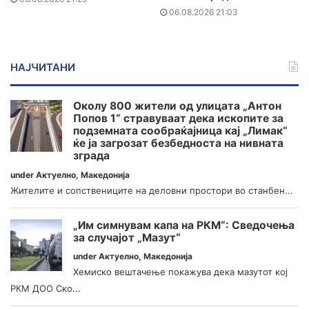
06.08.2026 21:03
НАЈЧИТАНИ
Околу 800 жители од улицата „Антон
Попов 1“ стравуваат дека ископите за
подземната сообраќајница кај „Лимак“
ќе ја загрозат безбедноста на нивната
зграда
under
Актуелно
,
Македонија
Жителите и сопствениците на деловни простори во станбен...
„Им симнувам капа на РКМ“: Сведочења
за случајот „Мазут“
under
Актуелно
,
Македонија
Хемиско вештачење покажува дека мазутот кој
РКМ ДОО Ско...