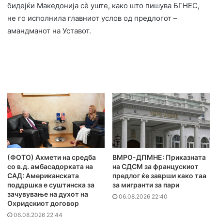
бидејќи Македонија сè уште, како што пишува БГНЕС,
не го исполнила главниот услов од предлогот –
амандманот на Уставот.
(ФОТО) Ахмети на средба
ВМРО-ДПМНЕ: Приказната
со в.д. амбасадорката на
на СДСМ за францускиот
САД: Американската
предлог ќе заврши како таа
поддршка е суштинска за
за мигранти за пари
зачувување на духот на
06.08.2026 22:40
Охридскиот договор
06.08.2026 22:44