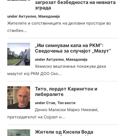
загрозат безбедноста на нивната
зграда
under
Актуелно
,
Македонија
Жителите и сопствениците на деловни простори во
станбен...
„Им симнувам капа на РКМ“:
Сведочења за случајот „Мазут“
under
Актуелно
,
Македонија
Хемиско вештачење покажува дека
мазутот кој РКМ ДОО Ско...
Тито, лордот Карингтон и
либералите
under
Став
,
Топ вести
Денко Малески Марко Никезиќ,
претседателот на Сојузот н...
Жители од Кисела Вода