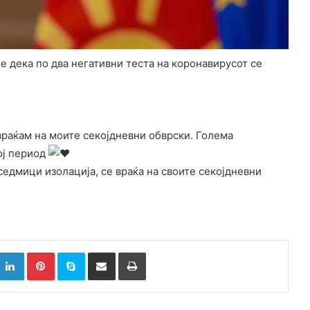
 дека по два негативни теста на коронавирусот се
враќам на моите секојдневни обврски. Голема
ој период
седмици изолација, се враќа на своите секојдневни
k
witter
LinkedIn
Pinterest
Skype
Сподели преку Е-маил
Испринтај