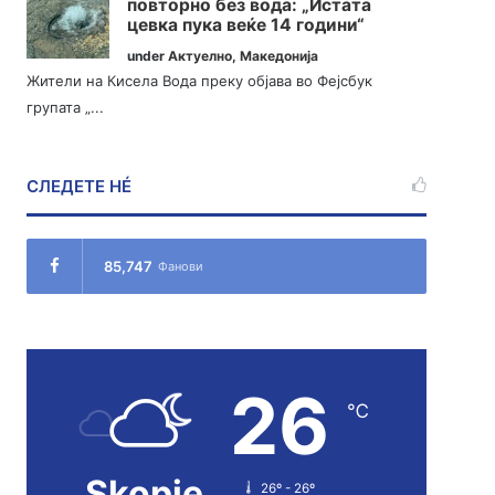
повторно без вода: „Истата
цевка пука веќе 14 години“
under
Актуелно
,
Македонија
Жители на Кисела Вода преку објава во Фејсбук
групата „...
СЛЕДЕТЕ НÉ
85,747
Фанови
26
℃
Skopje
26º - 26º