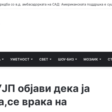
А
УМЕТНОСТ
СВЕТ
ШОУ-БИЗ
МОЗАИК
С
ЈП објави дека ја
,се врака на