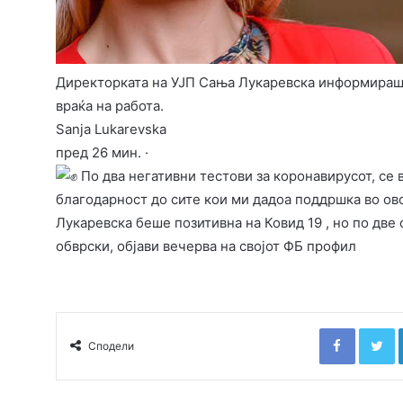
Директорката на УЈП Сања Лукаревска информираше
враќа на работа.
Sanja Lukarevska
пред 26 мин. ·
По два негативни тестови за коронавирусот, се 
благодарност до сите кои ми дадоа поддршка во ов
Лукаревска беше позитивна на Ковид 19 , но по две 
обврски, објави вечерва на својот ФБ профил
Faceboo
T
Сподели