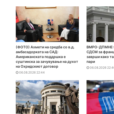
(ФОТО) Ахмети на средба со в.д.
ВМРО-ДПМНЕ: 
амбасадорката на САД:
СДСМ за франц
Американската поддршка е
заврши како та
суштинска за зачувување на духот
пари
на Охридскиот договор
06.08.2026 22:4
06.08.2026 22:44