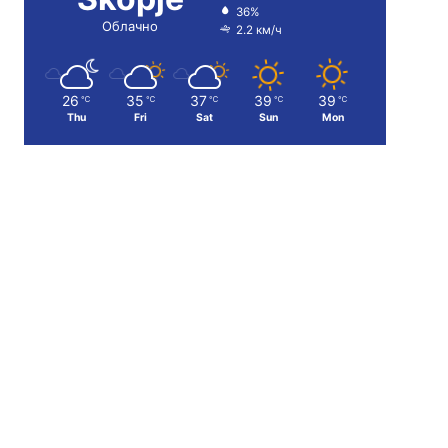
36%
Облачно
2.2 км/ч
26
35
37
39
39
℃
℃
℃
℃
℃
Thu
Fri
Sat
Sun
Mon