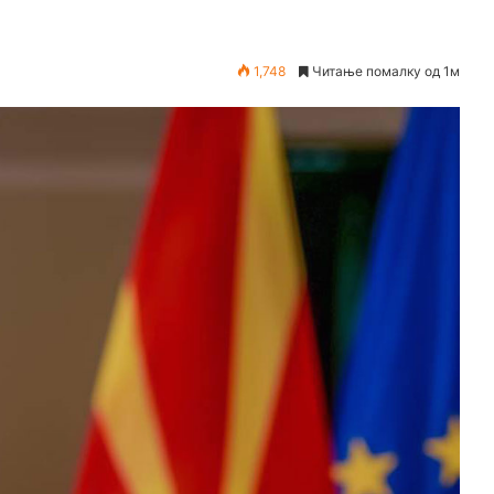
1,748
Читање помалку од 1м