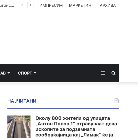
(ФОТО) Ахмети на средба со в.д. амбасадорката на САД: Американската поддршка е суштинска за зачувување на духот на Охридскиот договор
ИМПРЕСУМ
МАРКЕТИНГ
АРХИВА
Sidebar
Пребарај
ТАВ
СПОРТ
за
НАЈЧИТАНИ
Околу 800 жители од улицата
„Антон Попов 1“ стравуваат дека
ископите за подземната
сообраќајница кај „Лимак“ ќе ја